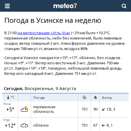
Погода в Усинске на неделю
В 21:00
на метеостанции «Усть-Уса»
(~29 км) было +10.2°C,
переменная облачность, небо без изменений, были ливневые
осадки, ветер северный 2 м/с. Атмосферное давление на уровне
станции 748 мм рт.ст, влажность воздуха 86%.
Сегодня в Усинске ожидается +15°..+17°, облачно, без осадков.
Ночью +9°..+11°. Ветер юго-восточный 3 м/с. Давление 750 мм
рт.ст. Завтра +16°..+18°, пасмурно, небольшой ливневый дождь.
Ветер юго-западный 6 м/с. Давление 751 мм рт.ст.
Сегодня,
Воскресенье, 9 Августа
°C
Погода
Ветер
Ночь
переменная
+5°
751
90
СВ,
3
облачность
Утро
+12°
751
67
облачно
В,
1