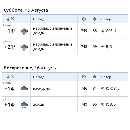
Суббота,
15 Августа
°C
Погода
Ветер
Ночь
небольшой ливневый
+14°
749
88
ССЗ,
1
дождь
День
небольшой ливневый
+21°
748
59
В,
3
дождь
Воскресенье,
16 Августа
°C
Погода
Ветер
Ночь
+14°
746
84
пасмурно
ЮЮВ,
5
День
+14°
749
95
дождь
ЮВ,
5