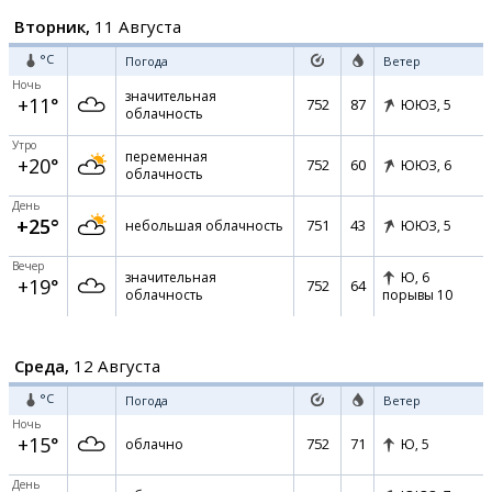
Вторник,
11 Августа
°C
Погода
Ветер
Ночь
значительная
+11°
752
87
ЮЮЗ,
5
облачность
Утро
переменная
+20°
752
60
ЮЮЗ,
6
облачность
День
+25°
751
43
небольшая облачность
ЮЮЗ,
5
Вечер
значительная
Ю,
6
+19°
752
64
облачность
порывы 10
Среда,
12 Августа
°C
Погода
Ветер
Ночь
+15°
752
71
облачно
Ю,
5
День