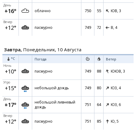
День
+16°
750
55
облачно
ЮВ,
3
Вечер
+12°
749
72
пасмурно
В,
4
Завтра,
Понедельник, 10 Августа
°C
Погода
Ветер
Ночь
+10°
749
88
пасмурно
ЮЮВ,
3
Утро
+15°
749
80
небольшой дождь
ЮЗ,
4
День
небольшой ливневый
+17°
751
64
ЮЗ,
6
дождь
Вечер
+12°
751
85
пасмурно
Ю,
5