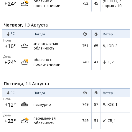
облачно с
ЮЮЗ,
7
+24°
752
45
прояснениями
порывы 10
Четверг,
13 Августа
°C
Погода
Ветер
Ночь
значительная
+16°
751
65
ЮВ,
3
облачность
День
облачно с
+24°
749
43
С,
2
прояснениями
Пятница,
14 Августа
°C
Погода
Ветер
Ночь
+12°
749
87
пасмурно
ЮВ,
1
День
переменная
+23°
749
51
СВ,
1
облачность