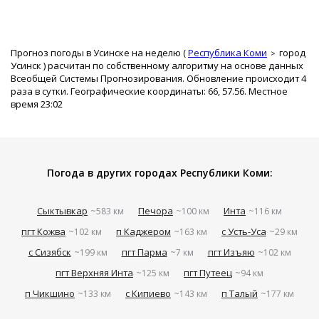
Прогноз погоды в Усинске на неделю (
Республика Коми
город
Усинск
) расчитан по собственному алгоритму на основе данных
Всеобщей Системы Прогнозирования. Обновление происходит 4
раза в сутки. Географические координаты: 66, 57.56. Местное
время 23:02
Погода в других городах Республики Коми:
Сыктывкар
Печора
Инта
~583 км
~100 км
~116 км
пгт Кожва
п Каджером
с Усть-Уса
~102 км
~163 км
~29 км
с Сизябск
пгт Парма
пгт Изъяю
~199 км
~7 км
~102 км
пгт Верхняя Инта
пгт Путеец
~125 км
~94 км
п Чикшино
с Кипиево
п Талый
~133 км
~143 км
~177 км