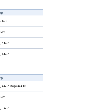
ер
2
м/с
м/с
,
5
м/с
,
4
м/с
ер
,
4
м/с,
порывы 10
м/с
,
5
м/с