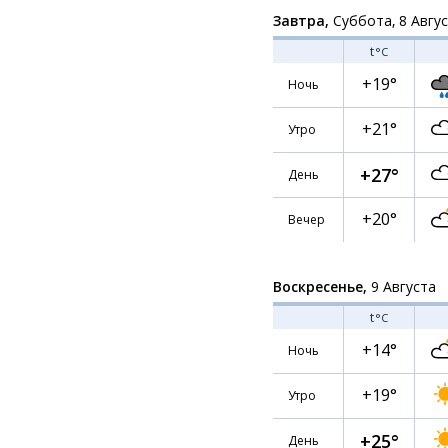
Завтра,
Суббота, 8 Авгу
t
°C
+19°
Ночь
+21°
Утро
+27°
День
+20°
Вечер
Воскресенье,
9 Августа
t
°C
+14°
Ночь
+19°
Утро
+25°
День