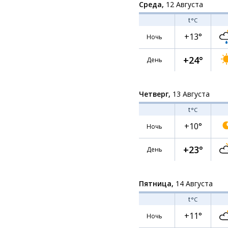
Среда,
12 Августа
t
°C
+13°
Ночь
+24°
День
Четверг,
13 Августа
t
°C
+10°
Ночь
+23°
День
Пятница,
14 Августа
t
°C
+11°
Ночь