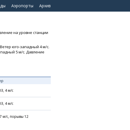
оды
Аэропорты
Архив
авление на уровне станции
 Ветер юго-западный 4 м/с.
западный 5 м/с. Давление
ер
З,
4
м/с
З,
4
м/с
7
м/с,
порывы 12