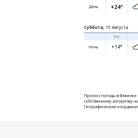
+24°
День
Суббота,
15 Августа
t
°C
+14°
Ночь
Прогноз погоды в Вяженке
собственному алгоритму н
Географические координаты: