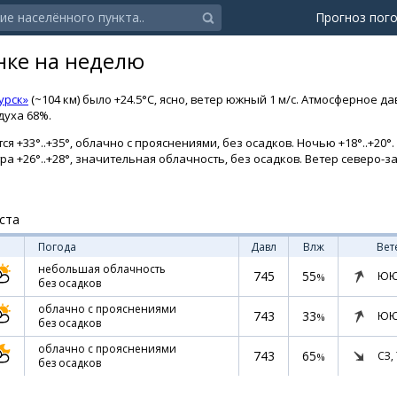
Прогноз пог
нке на неделю
урск»
(~104 км) было +24.5°C, ясно, ветер южный 1 м/с. Атмосферное д
духа 68%.
я +33°..+35°, облачно с прояснениями, без осадков. Ночью +18°..+20°.
тра +26°..+28°, значительная облачность, без осадков. Ветер северо-
ста
Погода
Давл
Влж
Вет
небольшая облачность
745
55
ЮЮ
%
без осадков
облачно с прояснениями
743
33
ЮЮ
%
без осадков
облачно с прояснениями
743
65
СЗ,
%
без осадков