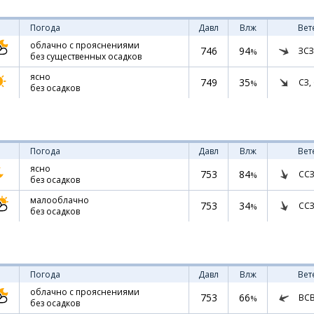
Погода
Давл
Влж
Вет
облачно с прояснениями
746
94
ЗСЗ
%
без существенных осадков
ясно
749
35
СЗ,
%
без осадков
Погода
Давл
Влж
Вет
ясно
753
84
ССЗ
%
без осадков
малооблачно
753
34
ССЗ
%
без осадков
Погода
Давл
Влж
Вет
облачно с прояснениями
753
66
ВС
%
без осадков