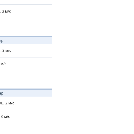
,
3
м/с
ер
В,
3
м/с
м/с
ер
В,
2
м/с
,
6
м/с