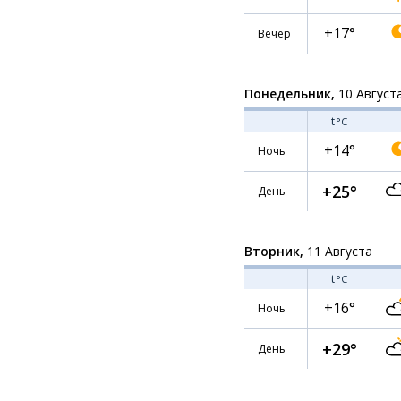
+17°
Вечер
Понедельник,
10 Август
t
°C
+14°
Ночь
+25°
День
Вторник,
11 Августа
t
°C
+16°
Ночь
+29°
День