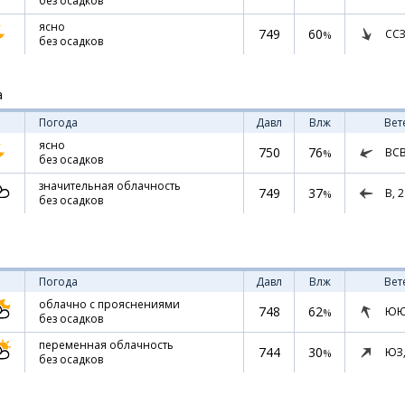
без осадков
ясно
749
60
ССЗ
%
без осадков
а
Погода
Давл
Влж
Вет
ясно
750
76
ВС
%
без осадков
значительная облачность
749
37
В,
2
%
без осадков
Погода
Давл
Влж
Вет
облачно с прояснениями
748
62
ЮЮ
%
без осадков
переменная облачность
744
30
ЮЗ
%
без осадков