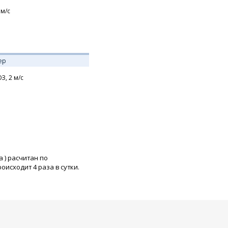
м/с
ер
З,
2
м/с
а
) расчитан по
исходит 4 раза в сутки.