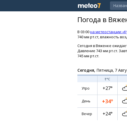
Погода в Вяже
В 03:00
на метеостанции «К
740 мм рт.ст, влажность воз
Сегодня в Вяженке ожидаетс
Давление 743 мм рт.ст. Зав
745 мм рт.ст.
Сегодня,
Пятница, 7 Авгу
t
°C
+27°
Утро
+34°
День
+24°
Вечер