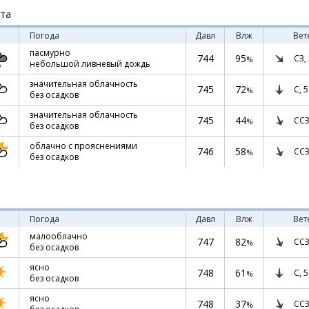
ста
Погода
Давл
Влж
Вет
пасмурно
744
95
СЗ,
%
небольшой ливневый дождь
значительная облачность
745
72
С,
5
%
без осадков
значительная облачность
745
44
ССЗ
%
без осадков
облачно с прояснениями
746
58
ССЗ
%
без осадков
Погода
Давл
Влж
Вет
малооблачно
747
82
ССЗ
%
без осадков
ясно
748
61
С,
5
%
без осадков
ясно
748
37
ССЗ
%