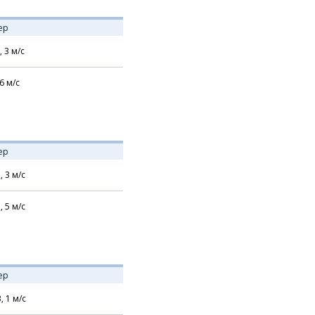
ер
,
3
м/с
6
м/с
ер
,
3
м/с
,
5
м/с
ер
В,
1
м/с