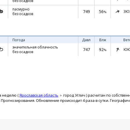
без осадков
пасмурно
749
56
ЗЮ
%
без осадков
Погода
Давл
Влж
Вет
значительная облачность
747
92
ЮЮ
%
без осадков
а неделю (
Ярославская область
город Углич
) расчитан по собствен
рогнозирования. Обновление происходит 4 раза в сутки. Географиче