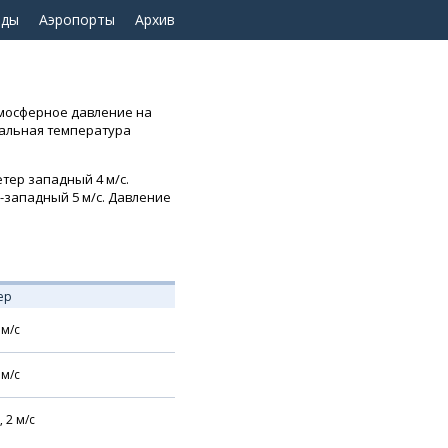
оды
Аэропорты
Архив
тмосферное давление на
имальная температура
етер западный 4 м/с.
о-западный 5 м/с. Давление
ер
м/с
м/с
,
2
м/с