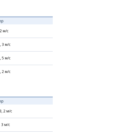
ер
2
м/с
,
3
м/с
,
5
м/с
,
2
м/с
ер
З,
2
м/с
,
3
м/с