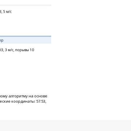
З,
5
м/с
ер
З,
3
м/с,
порывы 10
ному алгоритму на основе
ские координаты: 57.53,