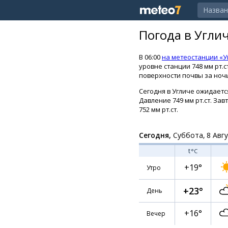
Погода в Угли
В 06:00
на метеостанции «У
уровне станции 748 мм рт.
поверхности почвы за ночь 
Сегодня в Угличе ожидается
Давление 749 мм рт.ст. Зав
752 мм рт.ст.
Сегодня,
Суббота, 8 Авг
t
°C
+19°
Утро
+23°
День
+16°
Вечер