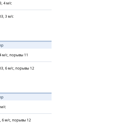
З,
4
м/с
З,
3
м/с
ер
4
м/с,
порывы 11
З,
6
м/с,
порывы 12
ер
м/с
,
6
м/с,
порывы 12