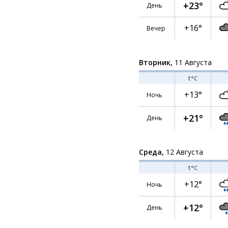
+23°
День
+16°
Вечер
Вторник,
11 Августа
t
°C
+13°
Ночь
+21°
День
Среда,
12 Августа
t
°C
+12°
Ночь
+12°
День