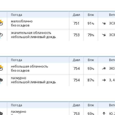
Погода
Давл
Влж
Вет
малооблачно
751
91
ЗСЗ
%
без осадков
значительная облачность
753
79
ЗСЗ
%
небольшой ливневый дождь
Погода
Давл
Влж
Вет
небольшая облачность
754
93
ЗЮ
%
без осадков
пасмурно
754
87
З,
4
%
небольшой ливневый дождь
Погода
Давл
Влж
Вет
пасмурно
753
93
Ю,
%