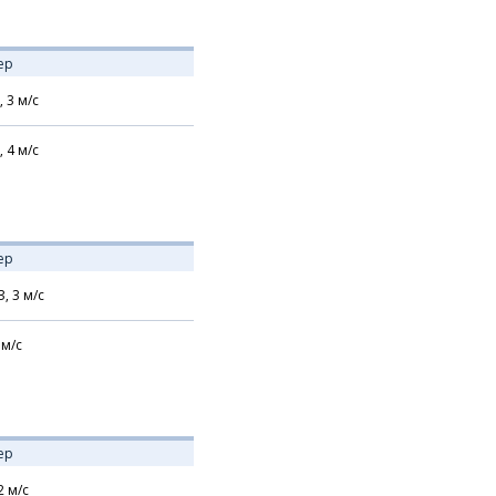
ер
,
3
м/с
,
4
м/с
ер
З,
3
м/с
м/с
ер
2
м/с