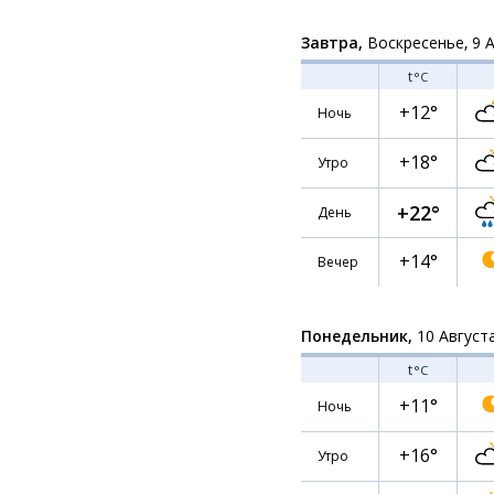
Завтра,
Воскресенье, 9 
t
°C
+12°
Ночь
+18°
Утро
+22°
День
+14°
Вечер
Понедельник,
10 Август
t
°C
+11°
Ночь
+16°
Утро