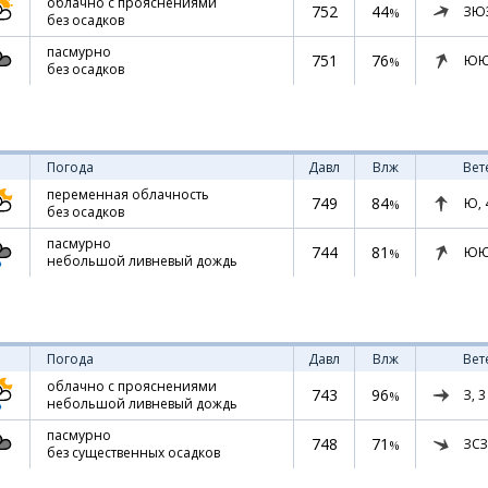
облачно с прояснениями
752
44
ЗЮ
%
без осадков
пасмурно
751
76
ЮЮ
%
без осадков
Погода
Давл
Влж
Вет
переменная облачность
749
84
Ю,
%
без осадков
пасмурно
744
81
ЮЮ
%
небольшой ливневый дождь
Погода
Давл
Влж
Вет
облачно с прояснениями
743
96
З,
3
%
небольшой ливневый дождь
пасмурно
748
71
ЗСЗ
%
без существенных осадков