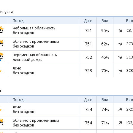
Августа
Погода
Давл
Влж
Вет
небольшая облачность
751
95
СЗ,
%
без осадков
облачно с прояснениями
751
62
ЗСЗ
%
без осадков
переменная облачность
752
45
ЗСЗ
%
ливневый дождь
ясно
753
70
ЗСЗ
%
без осадков
а
Погода
Давл
Влж
Вет
ясно
754
74
ЗЮ
%
без осадков
облачно с прояснениями
754
71
ЮЗ
%
без осадков