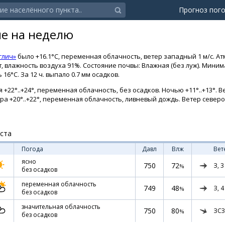
Прогноз пог
че на неделю
глич»
было +16.1°C, переменная облачность, ветер западный 1 м/с. А
ст, влажность воздуха 91%. Состояние почвы: Влажная (без луж). Мин
16°C. За 12 ч. выпало 0.7 мм осадков.
 +22°..+24°, переменная облачность, без осадков. Ночью +11°..+13°. В
тра +20°..+22°, переменная облачность, ливневый дождь. Ветер север
уста
Погода
Давл
Влж
Вет
ясно
750
72
З,
3
%
без осадков
переменная облачность
749
48
З,
4
%
без осадков
значительная облачность
750
80
ЗСЗ
%
без осадков