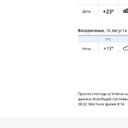
+23°
День
Воскресенье,
16 Августа
t
°C
+13°
Ночь
Прогноз погоды в Угличе н
данных Всеобщей Системы П
38.32. Местное время 8:14