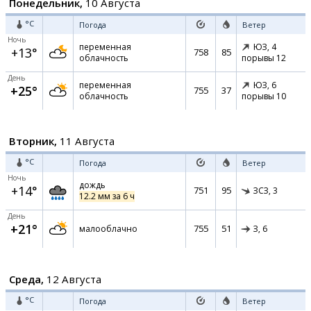
Понедельник,
10 Августа
°C
Погода
Ветер
Ночь
переменная
ЮЗ,
4
+13°
758
85
облачность
порывы 12
День
переменная
ЮЗ,
6
+25°
755
37
облачность
порывы 10
Вторник,
11 Августа
°C
Погода
Ветер
Ночь
дождь
+14°
751
95
ЗСЗ,
3
12.2 мм за 6 ч
День
+21°
755
51
малооблачно
З,
6
Среда,
12 Августа
°C
Погода
Ветер