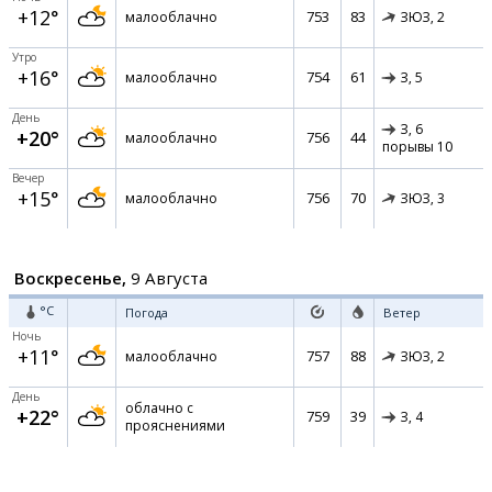
+12°
753
83
малооблачно
ЗЮЗ,
2
Утро
+16°
754
61
малооблачно
З,
5
День
З,
6
+20°
756
44
малооблачно
порывы 10
Вечер
+15°
756
70
малооблачно
ЗЮЗ,
3
Воскресенье,
9 Августа
°C
Погода
Ветер
Ночь
+11°
757
88
малооблачно
ЗЮЗ,
2
День
облачно с
+22°
759
39
З,
4
прояснениями