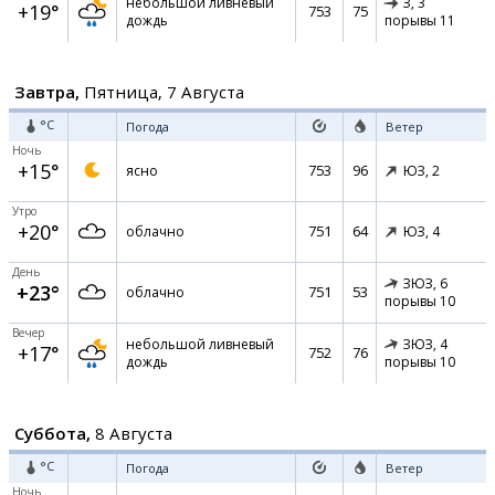
небольшой ливневый
З,
3
+19°
753
75
дождь
порывы 11
Завтра,
Пятница, 7 Августа
°C
Погода
Ветер
Ночь
+15°
753
96
ясно
ЮЗ,
2
Утро
+20°
751
64
облачно
ЮЗ,
4
День
ЗЮЗ,
6
+23°
751
53
облачно
порывы 10
Вечер
небольшой ливневый
ЗЮЗ,
4
+17°
752
76
дождь
порывы 10
Суббота,
8 Августа
°C
Погода
Ветер
Ночь