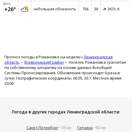
День
+26°
756
36
небольшая облачность
ЗЮЗ,
6
Прогноз погоды в Романовке на неделю (
Ленинградская
область
Всеволожский район
поселок Романовка
) расчитан
по собственному алгоритму на основе данных Всеобщей
Системы Прогнозирования. Обновление происходит 4 раза в
сутки. Географические координаты: 60.05, 30.7. Местное время
20:00
Погода в других городах Ленинградской области:
Санкт-Петербург
Гатчина
~25 км
~62 км