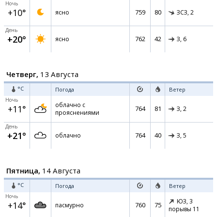
Ночь
+10°
759
80
ясно
ЗСЗ,
2
День
+20°
762
42
ясно
З,
6
Четверг,
13 Августа
°C
Погода
Ветер
Ночь
облачно с
+11°
764
81
З,
2
прояснениями
День
+21°
764
40
облачно
З,
5
Пятница,
14 Августа
°C
Погода
Ветер
Ночь
ЮЗ,
3
+14°
760
75
пасмурно
порывы 11