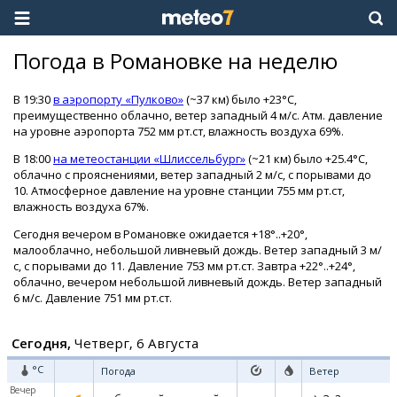
Погода в Романовке на неделю
В 19:30
в аэропорту «Пулково»
(~37 км) было +23°C,
преимущественно облачно, ветер западный 4 м/с. Атм. давление
на уровне аэропорта 752 мм рт.ст, влажность воздуха 69%.
В 18:00
на метеостанции «Шлиссельбург»
(~21 км) было +25.4°C,
облачно с прояснениями, ветер западный 2 м/с, с порывами до
10. Атмосферное давление на уровне станции 755 мм рт.ст,
влажность воздуха 67%.
Сегодня вечером в Романовке ожидается +18°..+20°,
малооблачно, небольшой ливневый дождь. Ветер западный 3 м/
с, с порывами до 11. Давление 753 мм рт.ст. Завтра +22°..+24°,
облачно, вечером небольшой ливневый дождь. Ветер западный
6 м/с. Давление 751 мм рт.ст.
Сегодня,
Четверг, 6 Августа
°C
Погода
Ветер
Вечер