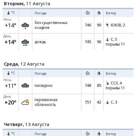
Вторник,
11 Августа
°C
Погода
Ветер
Ночь
без существенных
+14°
746
90
ЮЮВ,
2
осадков
День
С,
5
+14°
745
96
дождь
порывы 11
Среда,
12 Августа
°C
Погода
Ветер
Ночь
ССЗ,
4
+11°
748
85
пасмурно
порывы 11
День
переменная
+20°
751
42
С,
3
облачность
Четверг,
13 Августа
°C
Погода
Ветер