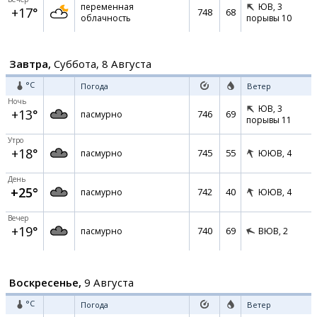
переменная
ЮВ,
3
+17°
748
68
облачность
порывы 10
Завтра,
Суббота, 8 Августа
°C
Погода
Ветер
Ночь
ЮВ,
3
+13°
746
69
пасмурно
порывы 11
Утро
+18°
745
55
пасмурно
ЮЮВ,
4
День
+25°
742
40
пасмурно
ЮЮВ,
4
Вечер
+19°
740
69
пасмурно
ВЮВ,
2
Воскресенье,
9 Августа
°C
Погода
Ветер