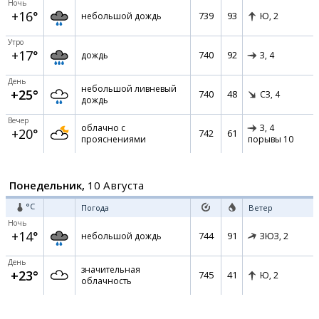
Ночь
+16°
739
93
небольшой дождь
Ю,
2
Утро
+17°
740
92
дождь
З,
4
День
небольшой ливневый
+25°
740
48
СЗ,
4
дождь
Вечер
облачно с
З,
4
+20°
742
61
прояснениями
порывы 10
Понедельник,
10 Августа
°C
Погода
Ветер
Ночь
+14°
744
91
небольшой дождь
ЗЮЗ,
2
День
значительная
+23°
745
41
Ю,
2
облачность