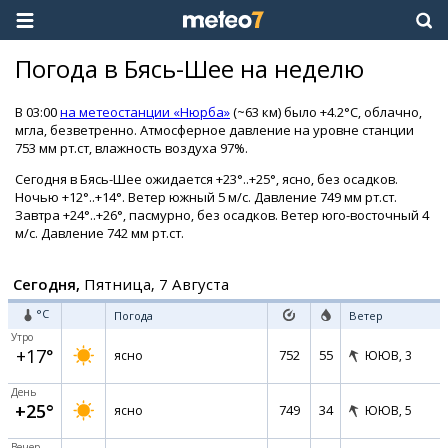
Погода в Бясь-Шее на неделю
В 03:00
на метеостанции «Нюрба»
(~63 км) было +4.2°C, облачно,
мгла, безветренно. Атмосферное давление на уровне станции
753 мм рт.ст, влажность воздуха 97%.
Сегодня в Бясь-Шее ожидается +23°..+25°, ясно, без осадков.
Ночью +12°..+14°. Ветер южный 5 м/с. Давление 749 мм рт.ст.
Завтра +24°..+26°, пасмурно, без осадков. Ветер юго-восточный 4
м/с. Давление 742 мм рт.ст.
Сегодня,
Пятница, 7 Августа
°C
Погода
Ветер
Утро
+17°
752
55
ясно
ЮЮВ,
3
День
+25°
749
34
ясно
ЮЮВ,
5
Вечер