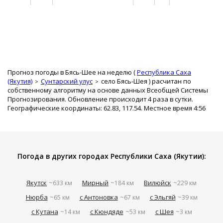
Прогноз погоды в Бясь-Шее на неделю (
Республика Саха
(Якутия)
Сунтарский улус
село Бясь-Шея
) расчитан по
собственному алгоритму на основе данных Всеобщей Системы
Прогнозирования. Обновление происходит 4 раза в сутки.
Географические координаты: 62.83, 117.54. Местное время 4:56
Погода в других городах Республики Саха (Якутии):
Якутск
Мирный
Вилюйск
~633 км
~184 км
~229 км
Нюрба
с Антоновка
с Эльгяй
~65 км
~67 км
~39 км
с Кутана
с Кюндяде
с Шея
~14 км
~53 км
~3 км