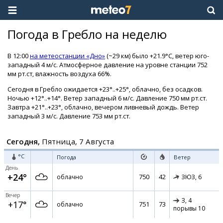
Погода в Гребло на неделю
В 12:00
на метеостанции «Дно»
(~29 км) было +21.9°C, ветер юго-
западный 4 м/с. Атмосферное давление на уровне станции 752
мм рт.ст, влажность воздуха 66%.
Сегодня в Гребло ожидается +23°..+25°, облачно, без осадков.
Ночью +12°..+14°. Ветер западный 6 м/с. Давление 750 мм рт.ст.
Завтра +21°..+23°, облачно, вечером ливневый дождь. Ветер
западный 3 м/с. Давление 753 мм рт.ст.
Сегодня,
Пятница, 7 Августа
°C
Погода
Ветер
День
+24°
750
42
облачно
ЗЮЗ,
6
Вечер
З,
4
+17°
751
73
облачно
порывы 10