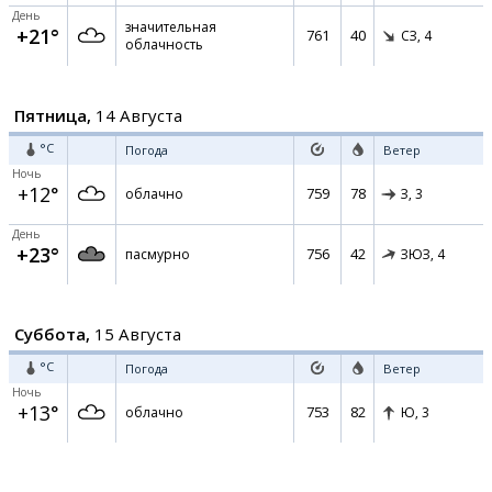
День
значительная
+21°
761
40
СЗ,
4
облачность
Пятница,
14 Августа
°C
Погода
Ветер
Ночь
+12°
759
78
облачно
З,
3
День
+23°
756
42
пасмурно
ЗЮЗ,
4
Суббота,
15 Августа
°C
Погода
Ветер
Ночь
+13°
753
82
облачно
Ю,
3