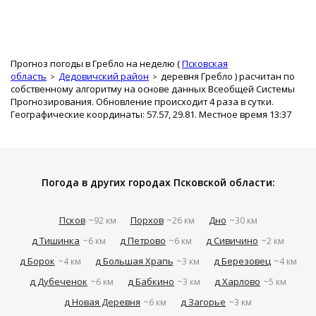
Прогноз погоды в Гребло на неделю (
Псковская
область
Дедовичский район
деревня Гребло
) расчитан по
собственному алгоритму на основе данных Всеобщей Системы
Прогнозирования. Обновление происходит 4 раза в сутки.
Географические координаты: 57.57, 29.81. Местное время 13:37
Погода в других городах Псковской области:
Псков
Порхов
Дно
~92 км
~26 км
~30 км
д Тишинка
д Петрово
д Сивичино
~6 км
~6 км
~2 км
д Борок
д Большая Храпь
д Березовец
~4 км
~3 км
~4 км
д Дубеченок
д Бабкино
д Харлово
~6 км
~3 км
~5 км
д Новая Деревня
д Загорье
~6 км
~3 км