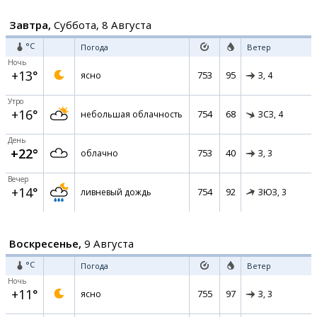
Завтра,
Суббота, 8 Августа
°C
Погода
Ветер
Ночь
+13°
753
95
ясно
З,
4
Утро
+16°
754
68
небольшая облачность
ЗСЗ,
4
День
+22°
753
40
облачно
З,
3
Вечер
+14°
754
92
ливневый дождь
ЗЮЗ,
3
Воскресенье,
9 Августа
°C
Погода
Ветер
Ночь
+11°
755
97
ясно
З,
3