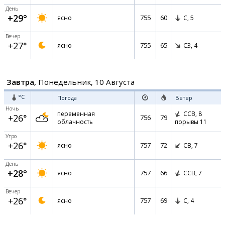
День
+29°
755
60
ясно
С,
5
Вечер
+27°
755
65
ясно
СЗ,
4
Завтра,
Понедельник, 10 Августа
°C
Погода
Ветер
Ночь
переменная
ССВ,
8
+26°
756
79
облачность
порывы 11
Утро
+26°
757
72
ясно
СВ,
7
День
+28°
757
66
ясно
ССВ,
7
Вечер
+26°
757
69
ясно
С,
4