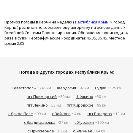
Прогноз погоды в Керчи на неделю (
Республика Крым
город
Керчь
) расчитан по собственному алгоритму на основе данных
Всеобщей Системы Прогнозирования. Обновление происходит 4
раза в сутки. Географические координаты: 45.35, 36.45. Местное
время 2:35
Погода в других городах Республики Крым:
Севастополь
Феодосия
Судак
~245 км
~92 км
~129 км
пгт Приморский
Щёлкино
~80 км
~50 км
пгт Ленино
пгт Кировское
~53 км
~99 км
с Яркое Поле
с Войково
пгт Багерово
~99 км
~4 км
~13 км
с Владиславовка
с Журавки
~87 км
~100 км
с Приозёрное
с Ближнее
~13 км
~94 км