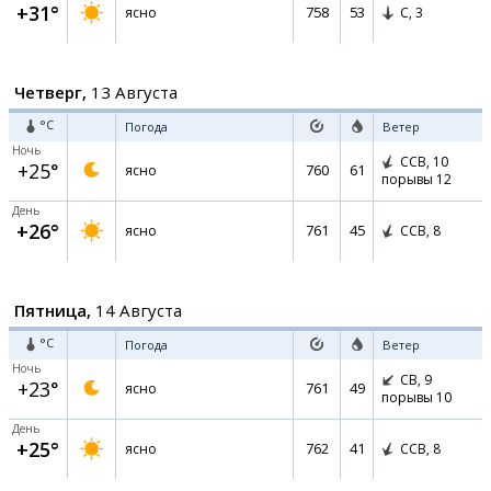
+31°
758
53
ясно
С,
3
Четверг,
13 Августа
°C
Погода
Ветер
Ночь
ССВ,
10
+25°
760
61
ясно
порывы 12
День
+26°
761
45
ясно
ССВ,
8
Пятница,
14 Августа
°C
Погода
Ветер
Ночь
СВ,
9
+23°
761
49
ясно
порывы 10
День
+25°
762
41
ясно
ССВ,
8