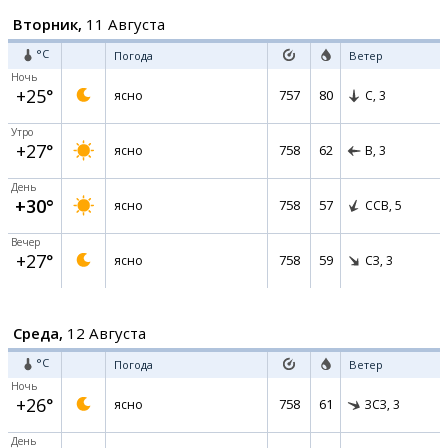
Вторник,
11 Августа
°C
Погода
Ветер
Ночь
+25°
757
80
ясно
С,
3
Утро
+27°
758
62
ясно
В,
3
День
+30°
758
57
ясно
ССВ,
5
Вечер
+27°
758
59
ясно
СЗ,
3
Среда,
12 Августа
°C
Погода
Ветер
Ночь
+26°
758
61
ясно
ЗСЗ,
3
День