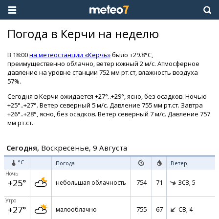
Погода в Керчи на неделю
В 18:00
на метеостанции «Керчь»
было +29.8°C,
преимущественно облачно, ветер южный 2 м/с. Атмосферное
давление на уровне станции 752 мм рт.ст, влажность воздуха
57%.
Сегодня в Керчи ожидается +27°..+29°, ясно, без осадков. Ночью
+25°..+27°. Ветер северный 5 м/с. Давление 755 мм рт.ст. Завтра
+26°..+28°, ясно, без осадков. Ветер северный 7 м/с. Давление 757
мм рт.ст.
Сегодня,
Воскресенье, 9 Августа
°C
Погода
Ветер
Ночь
+25°
754
71
небольшая облачность
ЗСЗ,
5
Утро
+27°
755
67
малооблачно
СВ,
4