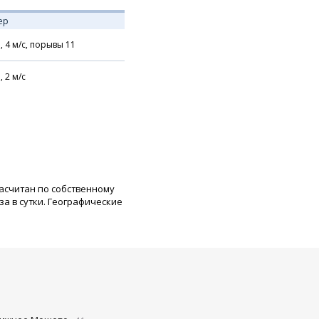
ер
,
4
м/с,
порывы 11
,
2
м/с
расчитан по собственному
а в сутки. Географические