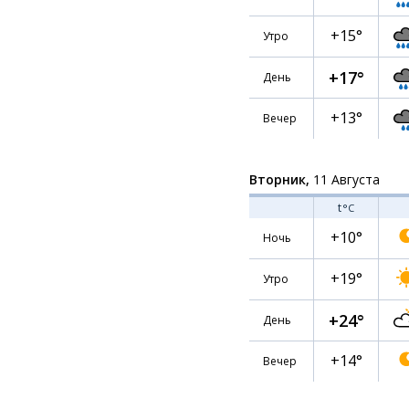
+15°
Утро
+17°
День
+13°
Вечер
Вторник,
11 Августа
t
°C
+10°
Ночь
+19°
Утро
+24°
День
+14°
Вечер