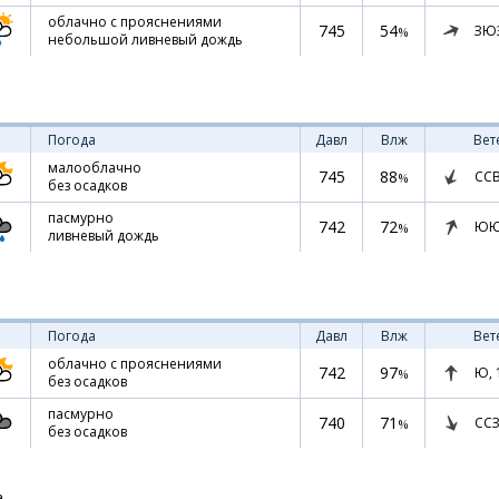
облачно с прояснениями
745
54
ЗЮ
%
небольшой ливневый дождь
Погода
Давл
Влж
Вет
малооблачно
745
88
СС
%
без осадков
пасмурно
742
72
ЮЮ
%
ливневый дождь
Погода
Давл
Влж
Вет
облачно с прояснениями
742
97
Ю,
%
без осадков
пасмурно
740
71
ССЗ
%
без осадков
а