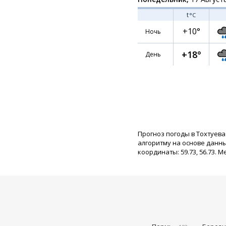
t
°C
+10°
Ночь
+18°
День
Прогноз погоды в Тохтуева
алгоритму на основе данн
координаты: 59.73, 56.73. М