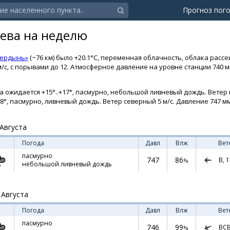
Прогноз пог
уева на неделю
Чердынь»
(~76 км) было +20.1°C, переменная облачность, облака расс
/с, с порывами до 12. Атмосферное давление на уровне станции 740 м
а ожидается +15°..+17°, пасмурно, небольшой ливневый дождь. Ветер 
+18°, пасмурно, ливневый дождь. Ветер северный 5 м/с. Давление 747 мм 
Августа
Погода
Давл
Влж
Вет
пасмурно
747
86
В,
1
%
небольшой ливневый дождь
 Августа
Погода
Давл
Влж
Вет
пасмурно
746
99
ВС
%