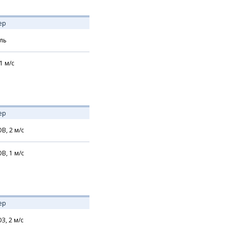
ер
ль
1
м/с
ер
В,
2
м/с
В,
1
м/с
ер
З,
2
м/с