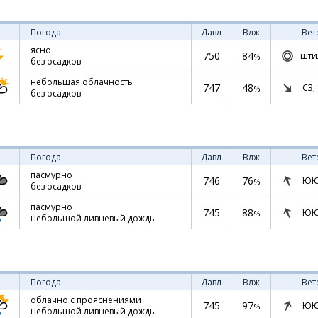
Погода
Давл
Влж
Вет
ясно
750
84
шти
%
без осадков
небольшая облачность
747
48
СЗ,
%
без осадков
Погода
Давл
Влж
Вет
пасмурно
746
76
ЮЮ
%
без осадков
пасмурно
745
88
ЮЮ
%
небольшой ливневый дождь
Погода
Давл
Влж
Вет
облачно с прояснениями
745
97
ЮЮ
%
небольшой ливневый дождь