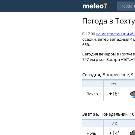
Погода в Тохт
В 17:00
на метеостанции «
осадки, ветер западный 4 м
65%.
Сегодня вечером в Тохтуев
747 мм рт.ст. Завтра +16°..
Сегодня,
Воскресенье, 9 
t
°C
+16°
Вечер
Завтра,
Понедельник, 10
t
°C
+14°
Ночь