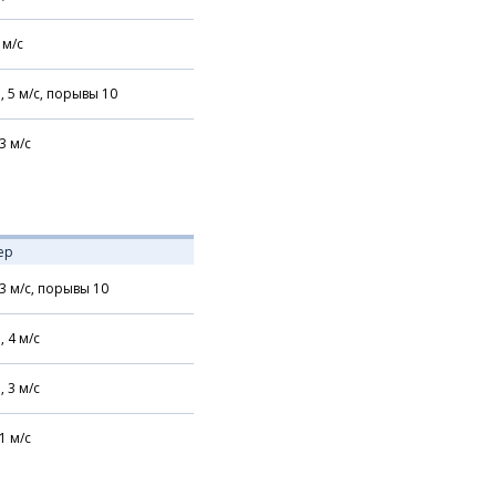
м/с
,
5
м/с,
порывы 10
3
м/с
ер
3
м/с,
порывы 10
,
4
м/с
,
3
м/с
1
м/с