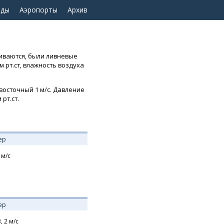
оды
Аэропорты
Архив
еиваются, были ливневые
м рт.ст, влажность воздуха
восточный 1 м/с. Давление
рт.ст.
ер
м/с
ер
В,
2
м/с