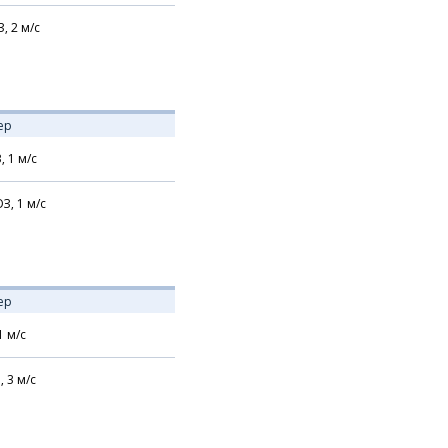
З,
2
м/с
ер
В,
1
м/с
З,
1
м/с
ер
1
м/с
,
3
м/с