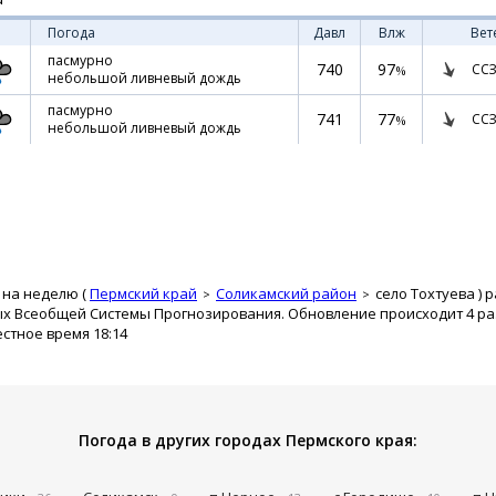
Погода
Давл
Влж
Вет
пасмурно
740
97
ССЗ
%
небольшой ливневый дождь
пасмурно
741
77
ССЗ
%
небольшой ливневый дождь
 на неделю (
Пермский край
Соликамский район
село Тохтуева
) 
ых Всеобщей Системы Прогнозирования. Обновление происходит 4 раз
естное время 18:14
Погода в других городах Пермского края: