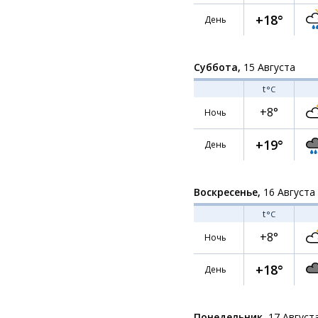
+18°
День
Суббота,
15 Августа
t
°C
+8°
Ночь
+19°
День
Воскресенье,
16 Августа
t
°C
+8°
Ночь
+18°
День
Понедельник,
17 Август