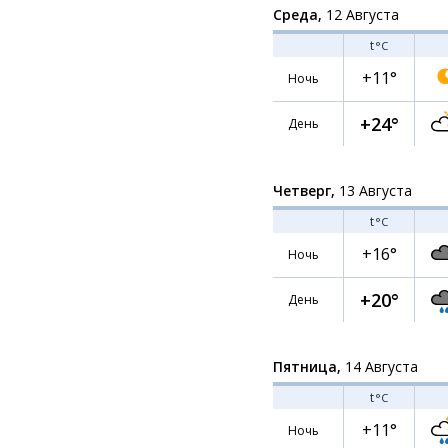
Среда,
12 Августа
t
°C
+11°
Ночь
+24°
День
Четверг,
13 Августа
t
°C
+16°
Ночь
+20°
День
Пятница,
14 Августа
t
°C
+11°
Ночь