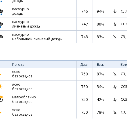
дождь
пасмурно
746
94
С,
3
%
дождь
пасмурно
747
80
ССЗ
%
ливневый дождь
пасмурно
748
83
СЗ,
%
небольшой ливневый дождь
Погода
Давл
Влж
Вет
ясно
750
87
СЗ,
%
без осадков
ясно
750
54
ССЗ
%
без осадков
малооблачно
750
42
ССЗ
%
без осадков
ясно
750
78
СЗ,
%
без осадков