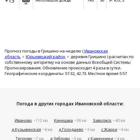
+13°
749
96
небольшой дождь
ЮЗ,
3
Прогноз погоды в Гришино на неделю (
Ивановская
область
Юрьевецкий район
деревня Гришино
) расчитан по
собственному алгоритму на основе данных Всеобщей Системы
Прогнозирования. Обновление происходит 4 раза в сутки.
Географические координаты: 57.32, 42.73. Местное время 5:57
Погода в других городах Ивановской области:
Иваново
Кинешма
Заволжск
~112 км
~38 км
~40 км
д Кузьминская
д Голодаево
с Жарки
~6 км
~3 км
~4 км
Теплово
д Зяблово
с Каменники
~7 км
~3 км
~4 км