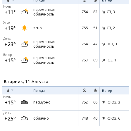
Погода
Ветер
Ночь
переменная
+11°
754
82
СЗ,
3
облачность
Утро
+19°
755
51
ясно
СЗ,
2
День
переменная
+23°
754
47
ЗСЗ,
3
облачность
Вечер
переменная
+15°
753
69
ЮЗ,
1
облачность
Вторник,
11 Августа
°C
Погода
Ветер
Ночь
+15°
752
66
пасмурно
ЮЮЗ,
3
День
+25°
748
40
облачно
ЮЮЗ,
6