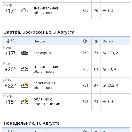
Вечер
значительная
+17°
750
76
З,
2
облачность
Завтра,
Воскресенье, 9 Августа
°C
Погода
Ветер
Ночь
+17°
750
73
пасмурно
ЗСЗ,
2
Утро
значительная
+20°
750
61
СЗ,
4
облачность
День
переменная
+22°
751
37
ССЗ,
4
облачность
Вечер
облачно с
+15°
752
71
З,
3
прояснениями
Понедельник,
10 Августа
°C