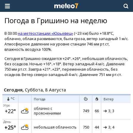
Погода в Гришино на неделю
В 03:00
на метеостанции «Юрьевец»
(~23 км) было +18.8°C,
облачно, облака развиваются, была гроза, ветер западный 1 м/с.
Атмосферное давление на уровне станции 746 мм рт.ст,
влажность воздуха 100%.
Сегодня в Гришино ожидается +24°..+26°, небольшая облачность,
без осадков. Ночью +16°..+18°. Ветер западный 4 м/с. Давление
750 мм рт.ст. Завтра +21°..+23°, переменная облачность, без
осадков. Ветер северо-западный 4 м/с. Давление 751 мм рт.ст.
Сегодня,
Суббота, 8 Августа
°C
Погода
Ветер
Утро
облачно с
+22°
749
66
З,
3
прояснениями
День
+25°
750
44
небольшая облачность
З,
4