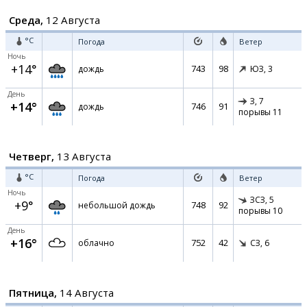
Среда,
12 Августа
°C
Погода
Ветер
Ночь
+14°
743
98
дождь
ЮЗ,
3
День
З,
7
+14°
746
91
дождь
порывы 11
Четверг,
13 Августа
°C
Погода
Ветер
Ночь
ЗСЗ,
5
+9°
748
92
небольшой дождь
порывы 10
День
+16°
752
42
облачно
СЗ,
6
Пятница,
14 Августа