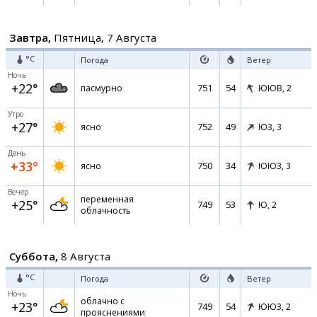
Завтра,
Пятница, 7 Августа
°C
Погода
Ветер
Ночь
+22°
751
54
пасмурно
ЮЮВ,
2
Утро
+27°
752
49
ясно
ЮЗ,
3
День
+33°
750
34
ясно
ЮЮЗ,
3
Вечер
переменная
+25°
749
53
Ю,
2
облачность
Суббота,
8 Августа
°C
Погода
Ветер
Ночь
облачно с
+23°
749
54
ЮЮЗ,
2
прояснениями