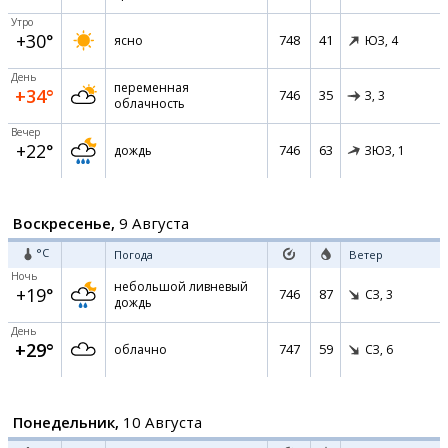
Утро
+30°
748
41
ясно
ЮЗ,
4
День
переменная
+34°
746
35
З,
3
облачность
Вечер
+22°
746
63
дождь
ЗЮЗ,
1
Воскресенье,
9 Августа
°C
Погода
Ветер
Ночь
небольшой ливневый
+19°
746
87
СЗ,
3
дождь
День
+29°
747
59
облачно
СЗ,
6
Понедельник,
10 Августа