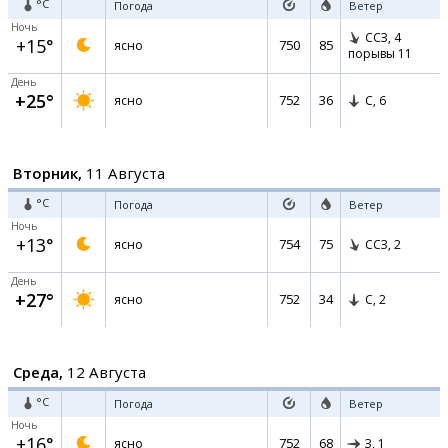
°C
Погода
Ветер
Ночь
ССЗ,
4
+15°
750
85
ясно
порывы 11
День
+25°
752
36
ясно
С,
6
Вторник,
11 Августа
°C
Погода
Ветер
Ночь
+13°
754
75
ясно
ССЗ,
2
День
+27°
752
34
ясно
С,
2
Среда,
12 Августа
°C
Погода
Ветер
Ночь
+16°
752
68
ясно
З,
1