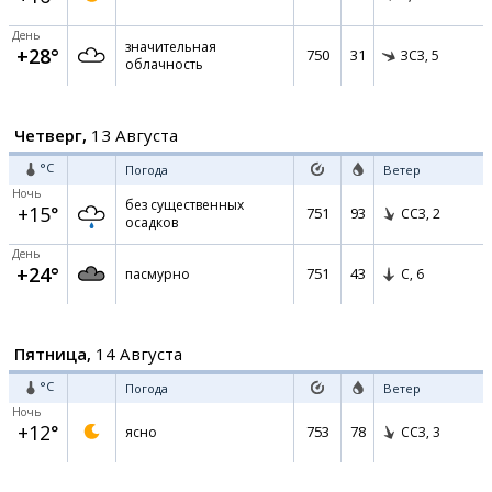
День
значительная
+28°
750
31
ЗСЗ,
5
облачность
Четверг,
13 Августа
°C
Погода
Ветер
Ночь
без существенных
+15°
751
93
ССЗ,
2
осадков
День
+24°
751
43
пасмурно
С,
6
Пятница,
14 Августа
°C
Погода
Ветер
Ночь
+12°
753
78
ясно
ССЗ,
3