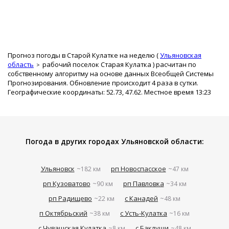
Прогноз погоды в Старой Кулатке на неделю (
Ульяновская
область
рабочий поселок Старая Кулатка
) расчитан по
собственному алгоритму на основе данных Всеобщей Системы
Прогнозирования. Обновление происходит 4 раза в сутки.
Географические координаты: 52.73, 47.62. Местное время 13:23
Погода в других городах Ульяновской области:
Ульяновск
рп Новоспасское
~182 км
~47 км
рп Кузоватово
рп Павловка
~90 км
~34 км
рп Радищево
с Канадей
~22 км
~48 км
п Октябрьский
с Усть-Кулатка
~38 км
~16 км
с Чувашская Кулатка
с Баклуши
~8 км
~48 км