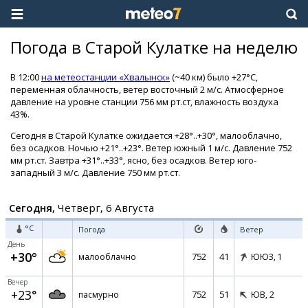
Погода в Старой Кулатке на неделю
В 12:00
на метеостанции «Хвалынск»
(~40 км) было +27°C,
переменная облачность, ветер восточный 2 м/с. Атмосферное
давление на уровне станции 756 мм рт.ст, влажность воздуха
43%.
Сегодня в Старой Кулатке ожидается +28°..+30°, малооблачно,
без осадков. Ночью +21°..+23°. Ветер южный 1 м/с. Давление 752
мм рт.ст. Завтра +31°..+33°, ясно, без осадков. Ветер юго-
западный 3 м/с. Давление 750 мм рт.ст.
Сегодня,
Четверг, 6 Августа
°C
Погода
Ветер
День
+30°
752
41
малооблачно
ЮЮЗ,
1
Вечер
+23°
752
51
пасмурно
ЮВ,
2