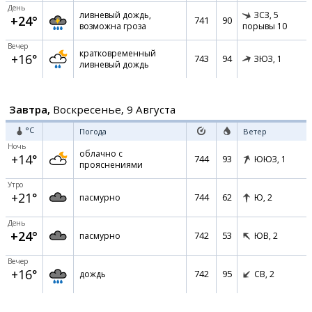
День
ливневый дождь,
ЗСЗ,
5
+24°
741
90
возможна гроза
порывы 10
Вечер
кратковременный
+16°
743
94
ЗЮЗ,
1
ливневый дождь
Завтра,
Воскресенье, 9 Августа
°C
Погода
Ветер
Ночь
облачно с
+14°
744
93
ЮЮЗ,
1
прояснениями
Утро
+21°
744
62
пасмурно
Ю,
2
День
+24°
742
53
пасмурно
ЮВ,
2
Вечер
+16°
742
95
дождь
СВ,
2