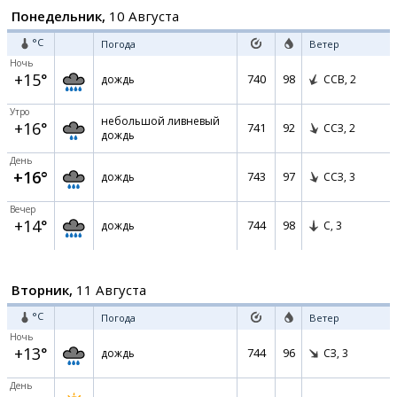
Понедельник,
10 Августа
°C
Погода
Ветер
Ночь
+15°
740
98
дождь
ССВ,
2
Утро
небольшой ливневый
+16°
741
92
ССЗ,
2
дождь
День
+16°
743
97
дождь
ССЗ,
3
Вечер
+14°
744
98
дождь
С,
3
Вторник,
11 Августа
°C
Погода
Ветер
Ночь
+13°
744
96
дождь
СЗ,
3
День