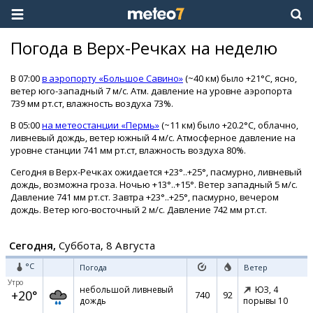
Погода в Верх-Речках на неделю
В 07:00
в аэропорту «Большое Савино»
(~40 км) было +21°C, ясно,
ветер юго-западный 7 м/с. Атм. давление на уровне аэропорта
739 мм рт.ст, влажность воздуха 73%.
В 05:00
на метеостанции «Пермь»
(~11 км) было +20.2°C, облачно,
ливневый дождь, ветер южный 4 м/с. Атмосферное давление на
уровне станции 741 мм рт.ст, влажность воздуха 80%.
Сегодня в Верх-Речках ожидается +23°..+25°, пасмурно, ливневый
дождь, возможна гроза. Ночью +13°..+15°. Ветер западный 5 м/с.
Давление 741 мм рт.ст. Завтра +23°..+25°, пасмурно, вечером
дождь. Ветер юго-восточный 2 м/с. Давление 742 мм рт.ст.
Сегодня,
Суббота, 8 Августа
°C
Погода
Ветер
Утро
небольшой ливневый
ЮЗ,
4
+20°
740
92
дождь
порывы 10