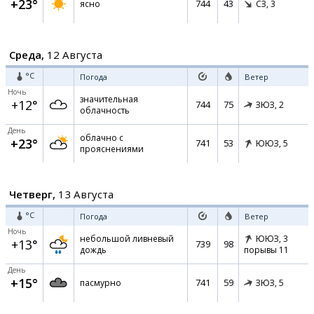
+23°
744
43
ясно
СЗ,
3
Среда,
12 Августа
°C
Погода
Ветер
Ночь
значительная
+12°
744
75
ЗЮЗ,
2
облачность
День
облачно с
+23°
741
53
ЮЮЗ,
5
прояснениями
Четверг,
13 Августа
°C
Погода
Ветер
Ночь
небольшой ливневый
ЮЮЗ,
3
+13°
739
98
дождь
порывы 11
День
+15°
741
59
пасмурно
ЗЮЗ,
5