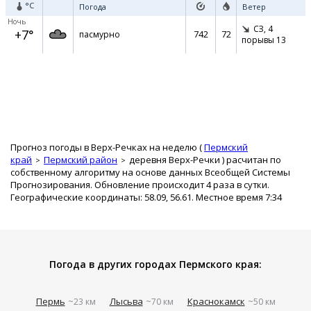
°C
Погода
Ветер
Ночь
СЗ,
4
+7°
742
72
пасмурно
порывы 13
Прогноз погоды в Верх-Речках на неделю (
Пермский
край
Пермский район
деревня Верх-Речки
) расчитан по
собственному алгоритму на основе данных Всеобщей Системы
Прогнозирования. Обновление происходит 4 раза в сутки.
Географические координаты: 58.09, 56.61. Местное время 7:34
Погода в других городах Пермского края:
Пермь
Лысьва
Краснокамск
~23 км
~70 км
~50 км