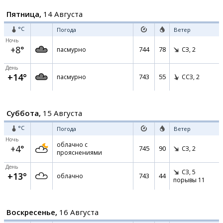
Пятница,
14 Августа
°C
Погода
Ветер
Ночь
+8°
744
78
пасмурно
СЗ,
2
День
+14°
743
55
пасмурно
ССЗ,
2
Суббота,
15 Августа
°C
Погода
Ветер
Ночь
облачно с
+4°
745
90
СЗ,
2
прояснениями
День
СЗ,
5
+13°
743
44
облачно
порывы 11
Воскресенье,
16 Августа