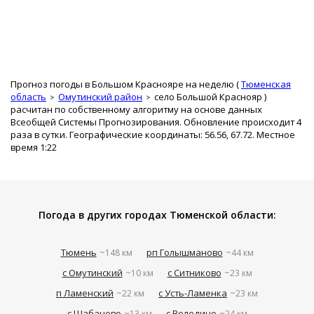
Прогноз погоды в Большом Краснояре на неделю (
Тюменская
область
Омутинский район
село Большой Краснояр
)
расчитан по собственному алгоритму на основе данных
Всеобщей Системы Прогнозирования. Обновление происходит 4
раза в сутки. Географические координаты: 56.56, 67.72. Местное
время 1:22
Погода в других городах Тюменской области:
Тюмень
рп Голышманово
~148 км
~44 км
с Омутинский
с Ситниково
~10 км
~23 км
п Ламенский
с Усть-Ламенка
~22 км
~23 км
с Шабаново
с Володино
~13 км
~24 км