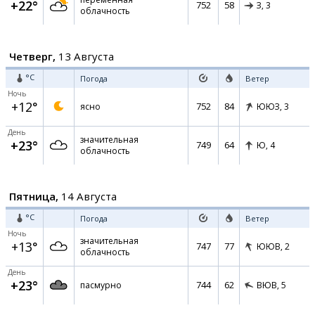
+22°
752
58
З,
3
облачность
Четверг,
13 Августа
°C
Погода
Ветер
Ночь
+12°
752
84
ясно
ЮЮЗ,
3
День
значительная
+23°
749
64
Ю,
4
облачность
Пятница,
14 Августа
°C
Погода
Ветер
Ночь
значительная
+13°
747
77
ЮЮВ,
2
облачность
День
+23°
744
62
пасмурно
ВЮВ,
5