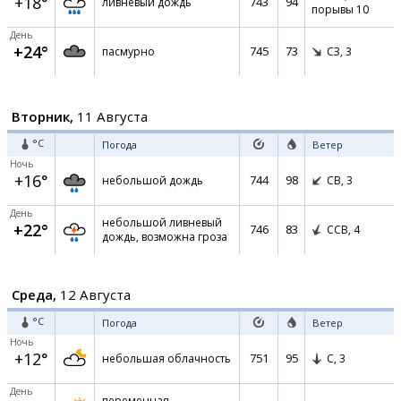
+18°
743
94
ливневый дождь
порывы 10
День
+24°
745
73
пасмурно
СЗ,
3
Вторник,
11 Августа
°C
Погода
Ветер
Ночь
+16°
744
98
небольшой дождь
СВ,
3
День
небольшой ливневый
+22°
746
83
ССВ,
4
дождь, возможна гроза
Среда,
12 Августа
°C
Погода
Ветер
Ночь
+12°
751
95
небольшая облачность
С,
3
День
переменная