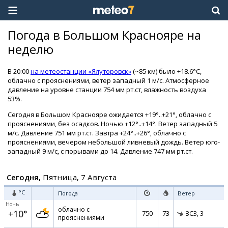
Погода в Большом Краснояре на
неделю
В 20:00
на метеостанции «Ялуторовск»
(~85 км) было +18.6°C,
облачно с прояснениями, ветер западный 1 м/с. Атмосферное
давление на уровне станции 754 мм рт.ст, влажность воздуха
53%.
Сегодня в Большом Краснояре ожидается +19°..+21°, облачно с
прояснениями, без осадков. Ночью +12°..+14°. Ветер западный 5
м/с. Давление 751 мм рт.ст. Завтра +24°..+26°, облачно с
прояснениями, вечером небольшой ливневый дождь. Ветер юго-
западный 9 м/с, с порывами до 14. Давление 747 мм рт.ст.
Сегодня,
Пятница, 7 Августа
°C
Погода
Ветер
Ночь
облачно с
+10°
750
73
ЗСЗ,
3
прояснениями