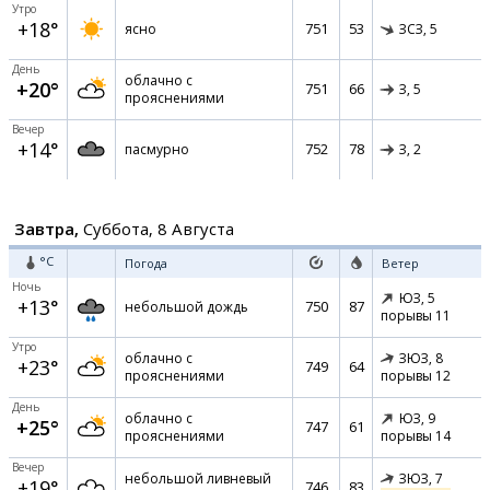
Утро
+18°
751
53
ясно
ЗСЗ,
5
День
облачно с
+20°
751
66
З,
5
прояснениями
Вечер
+14°
752
78
пасмурно
З,
2
Завтра,
Суббота, 8 Августа
°C
Погода
Ветер
Ночь
ЮЗ,
5
+13°
750
87
небольшой дождь
порывы 11
Утро
облачно с
ЗЮЗ,
8
+23°
749
64
прояснениями
порывы 12
День
облачно с
ЮЗ,
9
+25°
747
61
прояснениями
порывы 14
Вечер
небольшой ливневый
ЗЮЗ,
7
+19°
746
83