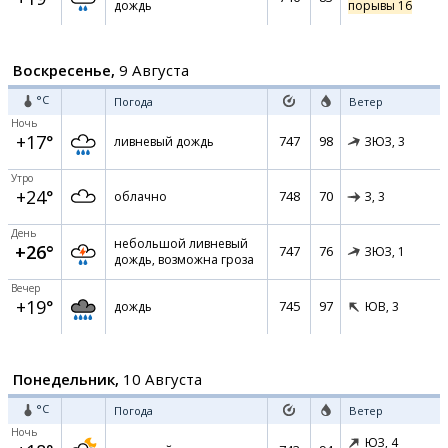
дождь
порывы 16
Воскресенье,
9 Августа
°C
Погода
Ветер
Ночь
+17°
747
98
ливневый дождь
ЗЮЗ,
3
Утро
+24°
748
70
облачно
З,
3
День
небольшой ливневый
+26°
747
76
ЗЮЗ,
1
дождь, возможна гроза
Вечер
+19°
745
97
дождь
ЮВ,
3
Понедельник,
10 Августа
°C
Погода
Ветер
Ночь
ЮЗ,
4