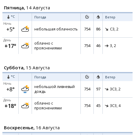
Пятница,
14 Августа
°C
Погода
Ветер
Ночь
+5°
754
86
небольшая облачность
СЗ,
2
День
облачно с
+17°
754
46
З,
2
прояснениями
Суббота,
15 Августа
°C
Погода
Ветер
Ночь
небольшой ливневый
+8°
754
97
ЗСЗ,
2
дождь
День
облачно с
+18°
754
45
ЗСЗ,
4
прояснениями
Воскресенье,
16 Августа