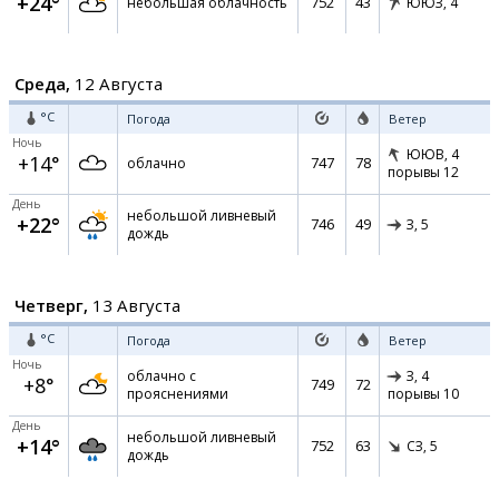
+24°
752
43
небольшая облачность
ЮЮЗ,
4
Среда,
12 Августа
°C
Погода
Ветер
Ночь
ЮЮВ,
4
+14°
747
78
облачно
порывы 12
День
небольшой ливневый
+22°
746
49
З,
5
дождь
Четверг,
13 Августа
°C
Погода
Ветер
Ночь
облачно с
З,
4
+8°
749
72
прояснениями
порывы 10
День
небольшой ливневый
+14°
752
63
СЗ,
5
дождь