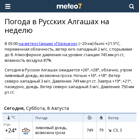
Погода в Русских Алгашах на
неделю
В 03:00
на метеостанции «Порецкое»
(~20 км) было +21.5°C,
переменная облачность, ветер юго-западный 2 м/с, с порывами
до 8. Атмосферное давление на уровне станции 745 мм рт.ст,
влажность воздуха 87%.
Сегодня в Русских Алгашах ожидается +26°..+28°, облачно, утром
ливневый дождь, возможна гроза. Ночью +16°..+18°. Ветер
северо-западный 3 м/с. Давление 749 мм рт.ст. Завтра +19°..+21°,
пасмурно, дождь. Ветер северо-западный 3 м/с. Давление 750 мм
рт.ст.
Сегодня,
Суббота, 8 Августа
°C
Погода
Ветер
Утро
ливневый дождь,
+24°
749
79
СЗ,
3
возможна гроза