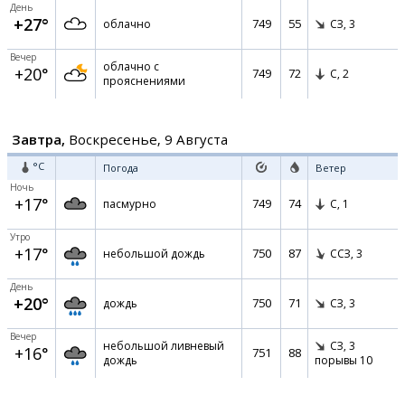
День
+27°
749
55
облачно
СЗ,
3
Вечер
облачно с
+20°
749
72
С,
2
прояснениями
Завтра,
Воскресенье, 9 Августа
°C
Погода
Ветер
Ночь
+17°
749
74
пасмурно
С,
1
Утро
+17°
750
87
небольшой дождь
ССЗ,
3
День
+20°
750
71
дождь
СЗ,
3
Вечер
небольшой ливневый
СЗ,
3
+16°
751
88
дождь
порывы 10