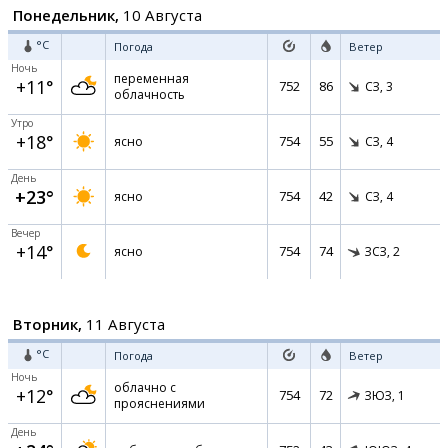
Понедельник,
10 Августа
°C
Погода
Ветер
Ночь
переменная
+11°
752
86
СЗ,
3
облачность
Утро
+18°
754
55
ясно
СЗ,
4
День
+23°
754
42
ясно
СЗ,
4
Вечер
+14°
754
74
ясно
ЗСЗ,
2
Вторник,
11 Августа
°C
Погода
Ветер
Ночь
облачно с
+12°
754
72
ЗЮЗ,
1
прояснениями
День