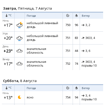
Завтра,
Пятница, 7 Августа
°C
Погода
Ветер
Ночь
небольшой ливневый
+17°
750
96
З,
2
дождь
Утро
небольшой ливневый
+20°
751
83
ЗЮЗ,
4
дождь
День
значительная
+23°
751
44
З,
6
облачность
Вечер
значительная
ЗЮЗ,
4
+17°
752
74
облачность
порывы 10
Суббота,
8 Августа
°C
Погода
Ветер
Ночь
З,
4
+13°
754
94
ясно
порывы 10