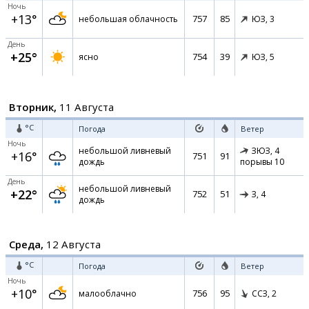
Ночь
+13°
757
85
небольшая облачность
ЮЗ,
3
День
+25°
754
39
ясно
ЮЗ,
5
Вторник,
11 Августа
°C
Погода
Ветер
Ночь
небольшой ливневый
ЗЮЗ,
4
+16°
751
91
дождь
порывы 10
День
небольшой ливневый
+22°
752
51
З,
4
дождь
Среда,
12 Августа
°C
Погода
Ветер
Ночь
+10°
756
95
малооблачно
ССЗ,
2