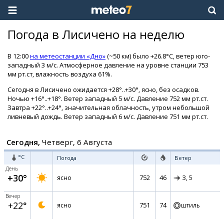
Погода в Лисичено на неделю
В 12:00
на метеостанции «Дно»
(~50 км) было +26.8°C, ветер юго-
западный 3 м/с. Атмосферное давление на уровне станции 753
мм рт.ст, влажность воздуха 61%.
Сегодня в Лисичено ожидается +28°..+30°, ясно, без осадков.
Ночью +16°..+18°. Ветер западный 5 м/с. Давление 752 мм рт.ст.
Завтра +22°..+24°, значительная облачность, утром небольшой
ливневый дождь. Ветер западный 6 м/с. Давление 751 мм рт.ст.
Сегодня,
Четверг, 6 Августа
°C
Погода
Ветер
День
+30°
752
46
ясно
З,
5
Вечер
+22°
751
74
ясно
штиль