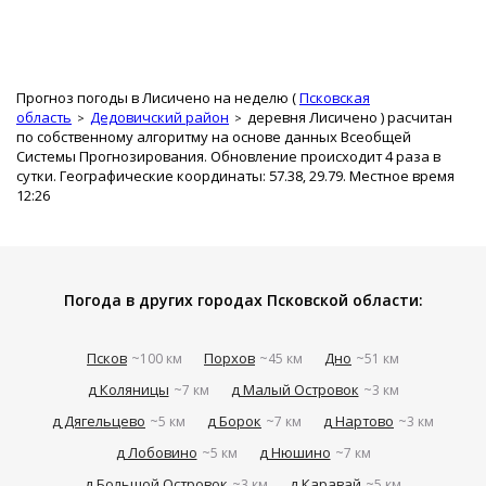
Прогноз погоды в Лисичено на неделю (
Псковская
область
Дедовичский район
деревня Лисичено
) расчитан
по собственному алгоритму на основе данных Всеобщей
Системы Прогнозирования. Обновление происходит 4 раза в
сутки. Географические координаты: 57.38, 29.79. Местное время
12:26
Погода в других городах Псковской области:
Псков
Порхов
Дно
~100 км
~45 км
~51 км
д Коляницы
д Малый Островок
~7 км
~3 км
д Дягельцево
д Борок
д Нартово
~5 км
~7 км
~3 км
д Лобовино
д Нюшино
~5 км
~7 км
д Большой Островок
д Каравай
~3 км
~5 км