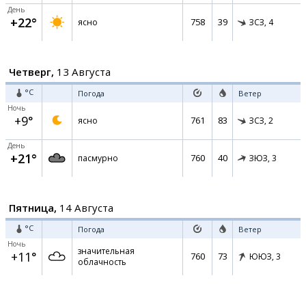
День
+22°
758
39
ясно
ЗСЗ,
4
Четверг,
13 Августа
°C
Погода
Ветер
Ночь
+9°
761
83
ясно
ЗСЗ,
2
День
+21°
760
40
пасмурно
ЗЮЗ,
3
Пятница,
14 Августа
°C
Погода
Ветер
Ночь
значительная
+11°
760
73
ЮЮЗ,
3
облачность