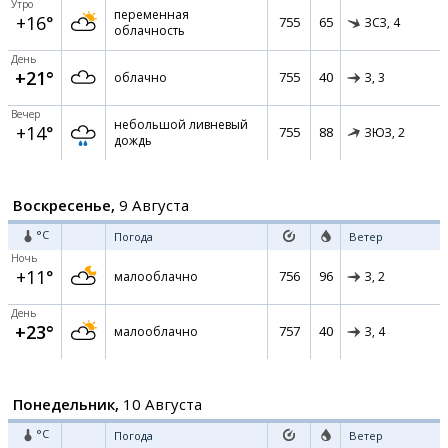
Утро
переменная
+16°
755
65
ЗСЗ,
4
облачность
День
+21°
755
40
облачно
З,
3
Вечер
небольшой ливневый
+14°
755
88
ЗЮЗ,
2
дождь
Воскресенье,
9 Августа
°C
Погода
Ветер
Ночь
+11°
756
96
малооблачно
З,
2
День
+23°
757
40
малооблачно
З,
4
Понедельник,
10 Августа
°C
Погода
Ветер