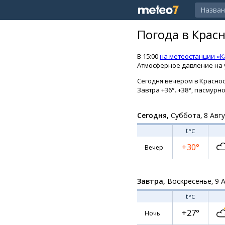
Погода в Крас
В 15:00
на метеостанции «
Атмосферное давление на у
Сегодня вечером в Красносе
Завтра +36°..+38°, пасмурн
Сегодня,
Суббота, 8 Авг
t
°C
+30°
Вечер
Завтра,
Воскресенье, 9 
t
°C
+27°
Ночь