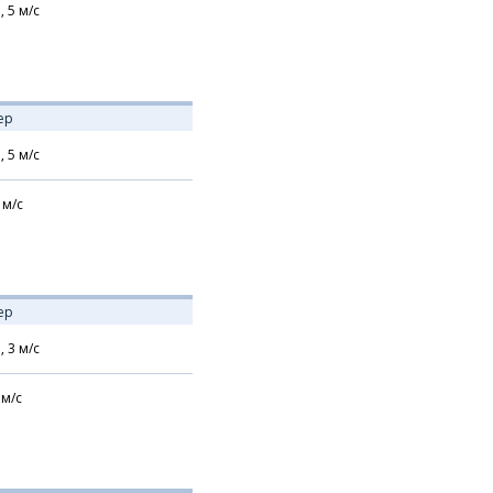
,
5
м/с
ер
,
5
м/с
м/с
ер
,
3
м/с
м/с