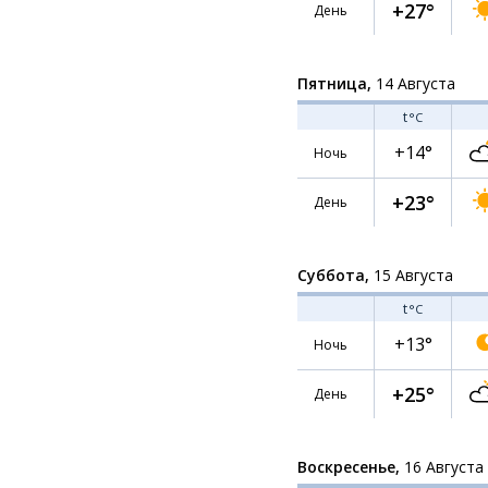
+27°
День
Пятница,
14 Августа
t
°C
+14°
Ночь
+23°
День
Суббота,
15 Августа
t
°C
+13°
Ночь
+25°
День
Воскресенье,
16 Августа