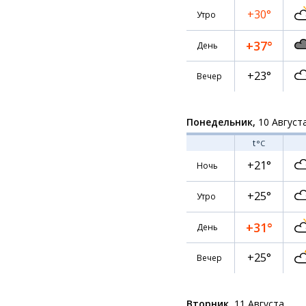
+30°
Утро
+37°
День
+23°
Вечер
Понедельник,
10 Август
t
°C
+21°
Ночь
+25°
Утро
+31°
День
+25°
Вечер
Вторник,
11 Августа