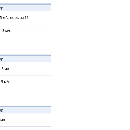
ер
5
м/с,
порывы 11
В,
3
м/с
ер
,
3
м/с
,
5
м/с
ер
м/с