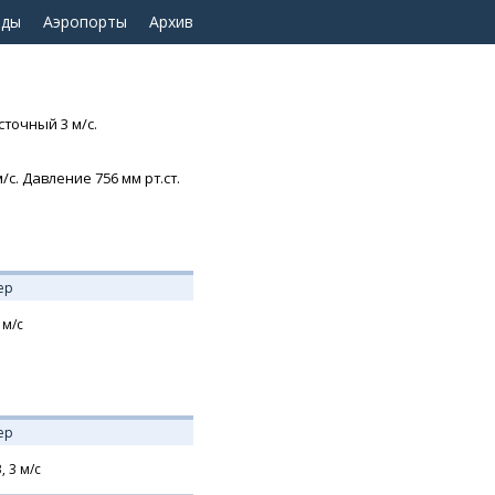
оды
Аэропорты
Архив
сточный 3 м/с.
с. Давление 756 мм рт.ст.
ер
м/с
ер
В,
3
м/с