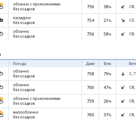
облачно с прояснениями
756
38
СВ,
%
без осадков
пасмурно
754
21
СЗ,
%
без осадков
облачно
756
58
СВ,
%
без осадков
а
Погода
Давл
Влж
Вет
облачно
758
79
С,
7
%
без осадков
облачно
760
47
СВ,
%
без осадков
облачно с прояснениями
759
26
СВ,
%
без осадков
малооблачно
760
37
СВ,
%
без осадков