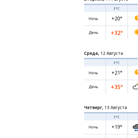
t
°C
+20°
Ночь
+32°
День
Среда,
12 Августа
t
°C
+21°
Ночь
+35°
День
Четверг,
13 Августа
t
°C
+19°
Ночь