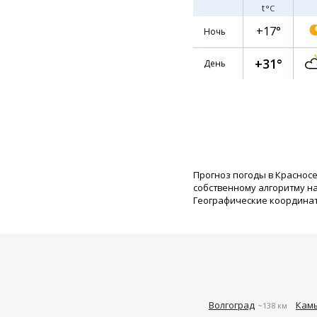
t
°C
+17°
Ночь
+31°
День
Прогноз погоды в Краснос
собственному алгоритму н
Географические координаты:
Волгоград
Кам
~138 км