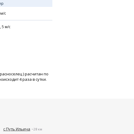
ер
м/с
,
5
м/с
Красноселец
) расчитан по
исходит 4 раза в сутки.
с Путь Ильича
~28 км