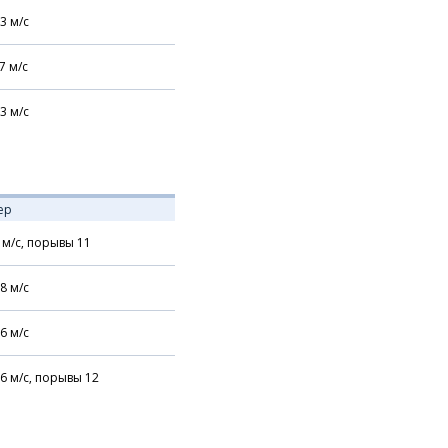
3
м/с
7
м/с
3
м/с
ер
м/с,
порывы 11
8
м/с
6
м/с
6
м/с,
порывы 12