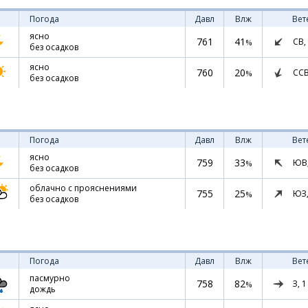
Погода
Давл
Влж
Вет
ясно
761
41
СВ,
%
без осадков
ясно
760
20
СС
%
без осадков
Погода
Давл
Влж
Вет
ясно
759
33
ЮВ
%
без осадков
облачно с прояснениями
755
25
ЮЗ
%
без осадков
Погода
Давл
Влж
Вет
пасмурно
758
82
З,
1
%
дождь