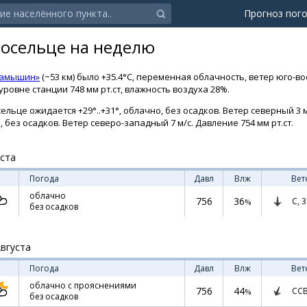
Прогноз пог
носельце на неделю
Камышин»
(~53 км) было +35.4°C, переменная облачность, ветер юго-во
ровне станции 748 мм рт.ст, влажность воздуха 28%.
льце ожидается +29°..+31°, облачно, без осадков. Ветер северный 3 м/
о, без осадков. Ветер северо-западный 7 м/с. Давление 754 мм рт.ст.
уста
Погода
Давл
Влж
Вет
облачно
756
36
С,
3
%
без осадков
Августа
Погода
Давл
Влж
Вет
облачно с прояснениями
756
44
СС
%
без осадков