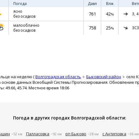
Погода
Давл
Влж
Вет
ясно
761
42
З,
4
%
без осадков
малооблачно
758
25
ЗСЗ
%
без осадков
ельце на неделю (
Волгоградская область
Быковский район
село 
а основе данных Всеобщей Системы Прогнозирования. Обновление про
 49.66, 45.74. Местное время 18:06
Погода в других городах Волгоградской области:
ышин
Палласовка
рп Быково
с Антиповка
~52 км
~92 км
~28 км
~36 км