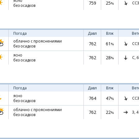
ясно
759
25
ССЗ
%
без осадков
Погода
Давл
Влж
Вет
облачно с прояснениями
762
61
ССЗ
%
без осадков
ясно
762
28
С,
6
%
без осадков
Погода
Давл
Влж
Вет
ясно
764
47
ССЗ
%
без осадков
облачно с прояснениями
762
22
З,
4
%
без осадков