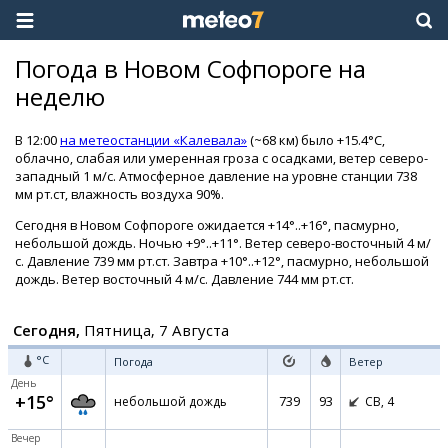
Погода в Новом Софпороге на
неделю
В 12:00
на метеостанции «Калевала»
(~68 км) было +15.4°C,
облачно, слабая или умеренная гроза с осадками, ветер северо-
западный 1 м/с. Атмосферное давление на уровне станции 738
мм рт.ст, влажность воздуха 90%.
Сегодня в Новом Софпороге ожидается +14°..+16°, пасмурно,
небольшой дождь. Ночью +9°..+11°. Ветер северо-восточный 4 м/
с. Давление 739 мм рт.ст. Завтра +10°..+12°, пасмурно, небольшой
дождь. Ветер восточный 4 м/с. Давление 744 мм рт.ст.
Сегодня,
Пятница, 7 Августа
°C
Погода
Ветер
День
+15°
739
93
небольшой дождь
СВ,
4
Вечер