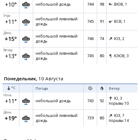
+10°
744
98
небольшой дождь
ВЮВ,
1
Утро
небольшой ливневый
+11°
745
91
ВСВ,
1
дождь
День
небольшой ливневый
+15°
746
74
ЮЗ,
2
дождь
Вечер
небольшой ливневый
+13°
745
80
ЮЮВ,
3
дождь
Понедельник,
10 Августа
°C
Погода
Ветер
Ночь
Ю,
3
+11°
743
92
небольшой дождь
порывы 10
День
небольшой ливневый
ЮЗ,
7
+19°
739
80
дождь
порывы 14