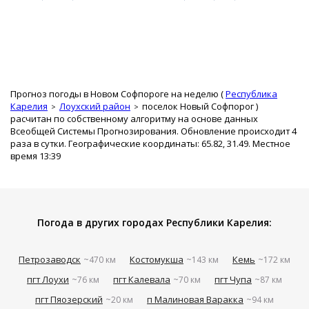
Прогноз погоды в Новом Софпороге на неделю (
Республика
Карелия
Лоухский район
поселок Новый Софпорог
)
расчитан по собственному алгоритму на основе данных
Всеобщей Системы Прогнозирования. Обновление происходит 4
раза в сутки. Географические координаты: 65.82, 31.49. Местное
время 13:39
Погода в других городах Республики Карелия:
Петрозаводск
Костомукша
Кемь
~470 км
~143 км
~172 км
пгт Лоухи
пгт Калевала
пгт Чупа
~76 км
~70 км
~87 км
пгт Пяозерский
п Малиновая Варакка
~20 км
~94 км