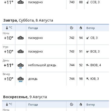
+11°
740
88
пасмурно
ССВ,
3
Завтра,
Суббота, 8 Августа
°C
Погода
Ветер
Ночь
+10°
742
94
пасмурно
СВ,
3
Утро
+10°
743
91
пасмурно
ВСВ,
3
День
+11°
744
92
небольшой дождь
ВЮВ,
4
Вечер
+10°
744
98
дождь
ЮВ,
3
Воскресенье,
9 Августа
°C
Погода
Ветер
Ночь