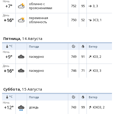
Ночь
облачно с
+7°
752
95
З,
3
прояснениями
День
переменная
+16°
750
52
ЗСЗ,
1
облачность
Пятница,
14 Августа
°C
Погода
Ветер
Ночь
+9°
749
91
пасмурно
ЮЗ,
2
День
+16°
746
71
пасмурно
ЮЗ,
3
Суббота,
15 Августа
°C
Погода
Ветер
Ночь
+12°
743
99
дождь
ЮЮЗ,
2