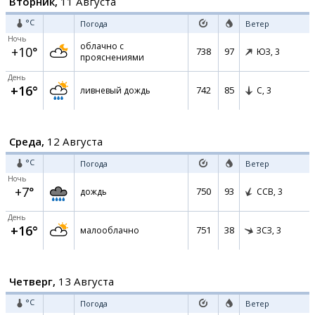
Вторник,
11 Августа
°C
Погода
Ветер
Ночь
облачно с
+10°
738
97
ЮЗ,
3
прояснениями
День
+16°
742
85
ливневый дождь
С,
3
Среда,
12 Августа
°C
Погода
Ветер
Ночь
+7°
750
93
дождь
ССВ,
3
День
+16°
751
38
малооблачно
ЗСЗ,
3
Четверг,
13 Августа
°C
Погода
Ветер