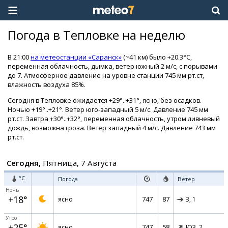
Погода в Тепловке на неделю
В 21:00
на метеостанции «Саранск»
(~41 км) было +20.3°C,
переменная облачность, дымка, ветер южный 2 м/с, с порывами
до 7. Атмосферное давление на уровне станции 745 мм рт.ст,
влажность воздуха 85%.
Сегодня в Тепловке ожидается +29°..+31°, ясно, без осадков.
Ночью +19°..+21°. Ветер юго-западный 5 м/с. Давление 745 мм
рт.ст. Завтра +30°..+32°, переменная облачность, утром ливневый
дождь, возможна гроза. Ветер западный 4 м/с. Давление 743 мм
рт.ст.
Сегодня,
Пятница, 7 Августа
°C
Погода
Ветер
Ночь
+18°
747
87
ясно
З,
1
Утро
+25°
747
58
ясно
ЮЗ,
2