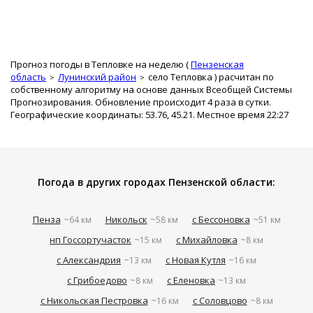
Прогноз погоды в Тепловке на неделю (
Пензенская
область
Лунинский район
село Тепловка
) расчитан по
собственному алгоритму на основе данных Всеобщей Системы
Прогнозирования. Обновление происходит 4 раза в сутки.
Географические координаты: 53.76, 45.21. Местное время 22:27
Погода в других городах Пензенской области:
Пенза
Никольск
с Бессоновка
~64 км
~58 км
~51 км
нп Госсортучасток
с Михайловка
~15 км
~8 км
с Александрия
с Новая Кутля
~13 км
~16 км
с Грибоедово
с Еленовка
~8 км
~13 км
с Никольская Пестровка
с Соловцово
~16 км
~8 км