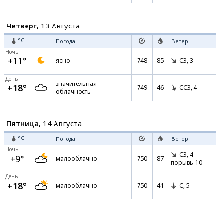
Четверг,
13 Августа
°C
Погода
Ветер
Ночь
+11°
748
85
ясно
СЗ,
3
День
значительная
+18°
749
46
ССЗ,
4
облачность
Пятница,
14 Августа
°C
Погода
Ветер
Ночь
СЗ,
4
+9°
750
87
малооблачно
порывы 10
День
+18°
750
41
малооблачно
С,
5