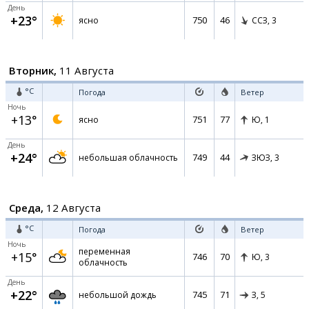
День
+23°
750
46
ясно
ССЗ,
3
Вторник,
11 Августа
°C
Погода
Ветер
Ночь
+13°
751
77
ясно
Ю,
1
День
+24°
749
44
небольшая облачность
ЗЮЗ,
3
Среда,
12 Августа
°C
Погода
Ветер
Ночь
переменная
+15°
746
70
Ю,
3
облачность
День
+22°
745
71
небольшой дождь
З,
5