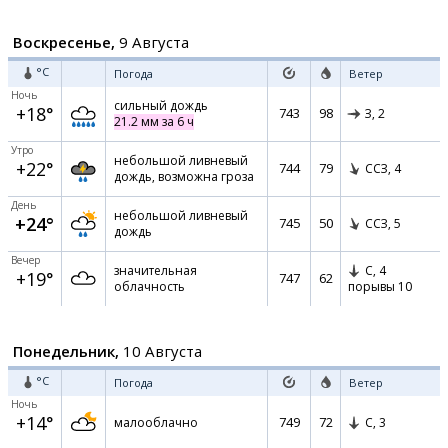
Воскресенье,
9 Августа
°C
Погода
Ветер
Ночь
сильный дождь
+18°
743
98
З,
2
21.2 мм за 6 ч
Утро
небольшой ливневый
+22°
744
79
ССЗ,
4
дождь, возможна гроза
День
небольшой ливневый
+24°
745
50
ССЗ,
5
дождь
Вечер
значительная
С,
4
+19°
747
62
облачность
порывы 10
Понедельник,
10 Августа
°C
Погода
Ветер
Ночь
+14°
749
72
малооблачно
С,
3