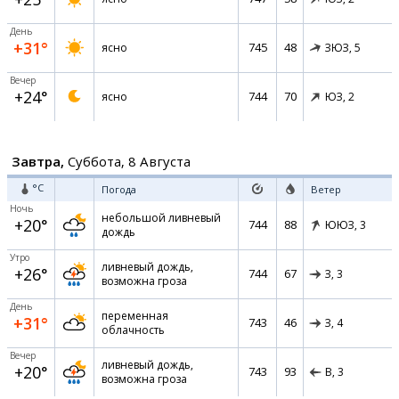
День
+31°
745
48
ясно
ЗЮЗ,
5
Вечер
+24°
744
70
ясно
ЮЗ,
2
Завтра,
Суббота, 8 Августа
°C
Погода
Ветер
Ночь
небольшой ливневый
+20°
744
88
ЮЮЗ,
3
дождь
Утро
ливневый дождь,
+26°
744
67
З,
3
возможна гроза
День
переменная
+31°
743
46
З,
4
облачность
Вечер
ливневый дождь,
+20°
743
93
В,
3
возможна гроза