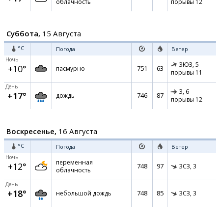
облачность
порывы 12
Суббота,
15 Августа
°C
Погода
Ветер
Ночь
ЗЮЗ,
5
+10°
751
63
пасмурно
порывы 11
День
З,
6
+17°
746
87
дождь
порывы 12
Воскресенье,
16 Августа
°C
Погода
Ветер
Ночь
переменная
+12°
748
97
ЗСЗ,
3
облачность
День
+18°
748
85
небольшой дождь
ЗСЗ,
3