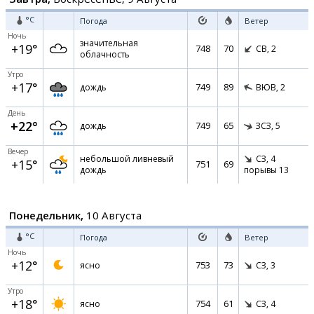
°C
Погода
Ветер
Ночь
значительная
+19°
748
70
СВ,
2
облачность
Утро
+17°
749
89
дождь
ВЮВ,
2
День
+22°
749
65
дождь
ЗСЗ,
5
Вечер
небольшой ливневый
СЗ,
4
+15°
751
69
дождь
порывы 13
Понедельник,
10 Августа
°C
Погода
Ветер
Ночь
+12°
753
73
ясно
СЗ,
3
Утро
+18°
754
61
ясно
СЗ,
4