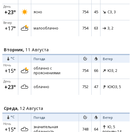
День
+23°
754
45
ясно
СЗ,
3
Вечер
+17°
754
63
малооблачно
З,
2
Вторник,
11 Августа
°C
Погода
Ветер
Ночь
облачно с
+15°
754
66
ЮЗ,
2
прояснениями
День
+23°
752
47
облачно
ЮЮЗ,
5
Среда,
12 Августа
°C
Погода
Ветер
Ночь
значительная
Ю,
5
+15°
748
64
облачность
порывы 14