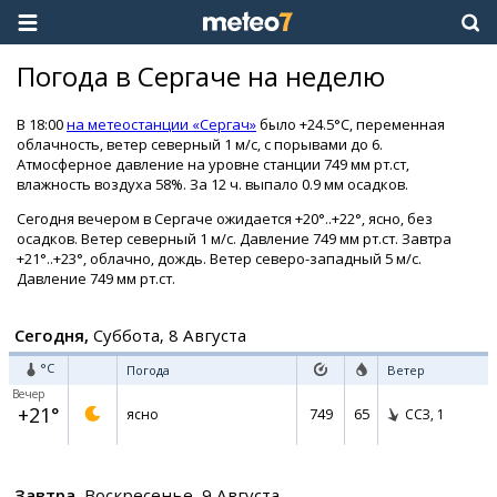
Погода в Сергаче на неделю
В 18:00
на метеостанции «Сергач»
было +24.5°C, переменная
облачность, ветер северный 1 м/с, с порывами до 6.
Атмосферное давление на уровне станции 749 мм рт.ст,
влажность воздуха 58%. За 12 ч. выпало 0.9 мм осадков.
Сегодня вечером в Сергаче ожидается +20°..+22°, ясно, без
осадков. Ветер северный 1 м/с. Давление 749 мм рт.ст. Завтра
+21°..+23°, облачно, дождь. Ветер северо-западный 5 м/с.
Давление 749 мм рт.ст.
Сегодня,
Суббота, 8 Августа
°C
Погода
Ветер
Вечер
+21°
749
65
ясно
ССЗ,
1
Завтра,
Воскресенье, 9 Августа