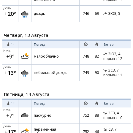
День
+20°
746
69
дождь
ЗЮЗ,
5
Четверг,
13 Августа
°C
Погода
Ветер
Ночь
ЗЮЗ,
4
+9°
748
82
малооблачно
порывы 12
День
ЗСЗ,
7
+13°
749
90
небольшой дождь
порывы 11
Пятница,
14 Августа
°C
Погода
Ветер
Ночь
ЗСЗ,
4
+7°
752
88
пасмурно
порывы 10
День
переменная
СЗ,
7
+17°
752
46