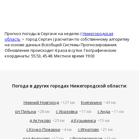
Прогноз погоды в Сергаче на неделю (
Нижегородская
область
город Сергач
) расчитан по собственному алгоритму
на основе данных Всеобщей Системы Прогнозирования.
Обновление происходит 4 раза в сутки. Географические
координаты: 55.53, 45.48. Местное время 19:03
Погода в других городах Нижегородской области:
Нижний Новгород
Княгинино
~127 км
~43 км
рп Пильна
с Уразовка
с Анда
~28 км
~17 км
~11 км
д Актуково
д Кузьминка
~20 км
~15 км
с Кочко-Пожарки
с Игнатово
~4 км
~21 км
рзд Андосово
с Воскресенское
~17 км
~23 км