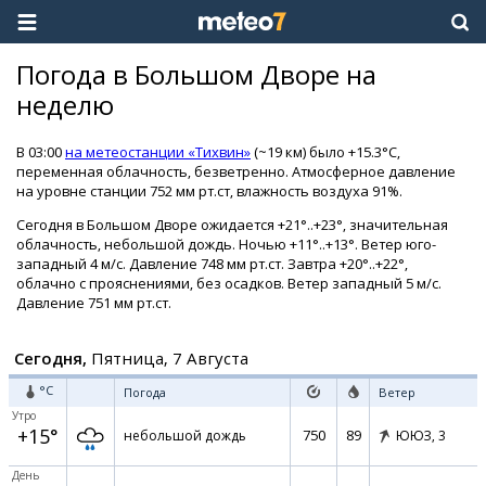
Погода в Большом Дворе на
неделю
В 03:00
на метеостанции «Тихвин»
(~19 км) было +15.3°C,
переменная облачность, безветренно. Атмосферное давление
на уровне станции 752 мм рт.ст, влажность воздуха 91%.
Сегодня в Большом Дворе ожидается +21°..+23°, значительная
облачность, небольшой дождь. Ночью +11°..+13°. Ветер юго-
западный 4 м/с. Давление 748 мм рт.ст. Завтра +20°..+22°,
облачно с прояснениями, без осадков. Ветер западный 5 м/с.
Давление 751 мм рт.ст.
Сегодня,
Пятница, 7 Августа
°C
Погода
Ветер
Утро
+15°
750
89
небольшой дождь
ЮЮЗ,
3
День