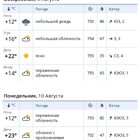
°C
Погода
Ветер
Ночь
+12°
753
86
небольшой дождь
ЮЗ,
2
Утро
+16°
754
67
небольшая облачность
З,
3
День
+22°
755
35
ясно
СЗ,
4
Вечер
переменная
+14°
755
65
ЮЮЗ,
1
облачность
Понедельник,
10 Августа
°C
Погода
Ветер
Ночь
переменная
+12°
755
82
ЮЮЗ,
3
облачность
День
облачно с
+23°
752
47
ЮЮЗ,
5
прояснениями