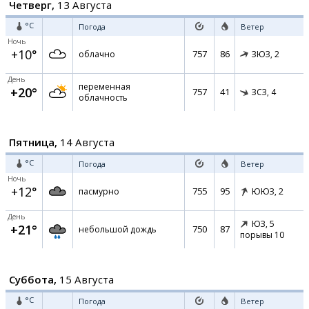
Четверг,
13 Августа
°C
Погода
Ветер
Ночь
+10°
757
86
облачно
ЗЮЗ,
2
День
переменная
+20°
757
41
ЗСЗ,
4
облачность
Пятница,
14 Августа
°C
Погода
Ветер
Ночь
+12°
755
95
пасмурно
ЮЮЗ,
2
День
ЮЗ,
5
+21°
750
87
небольшой дождь
порывы 10
Суббота,
15 Августа
°C
Погода
Ветер