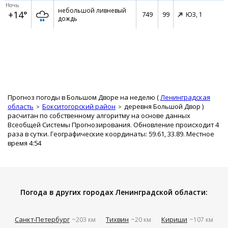
Ночь
небольшой ливневый
+14°
749
99
ЮЗ,
1
дождь
Прогноз погоды в Большом Дворе на неделю (
Ленинградская
область
Бокситогорский район
деревня Большой Двор
)
расчитан по собственному алгоритму на основе данных
Всеобщей Системы Прогнозирования. Обновление происходит 4
раза в сутки. Географические координаты: 59.61, 33.89. Местное
время 4:54
Погода в других городах Ленинградской области:
Санкт-Петербург
Тихвин
Кириши
~203 км
~20 км
~107 км