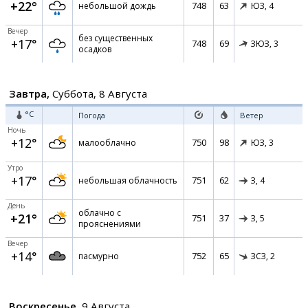
+22°
748
63
небольшой дождь
ЮЗ,
4
Вечер
без существенных
+17°
748
69
ЗЮЗ,
3
осадков
Завтра,
Суббота, 8 Августа
°C
Погода
Ветер
Ночь
+12°
750
98
малооблачно
ЮЗ,
3
Утро
+17°
751
62
небольшая облачность
З,
4
День
облачно с
+21°
751
37
З,
5
прояснениями
Вечер
+14°
752
65
пасмурно
ЗСЗ,
2
Воскресенье,
9 Августа