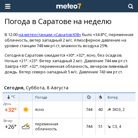
Погода в Саратове на неделю
В 12:00
на метеостанции «Саратов ЮВ»
было +34.8°C, переменная
облачность, ветер западный 2 м/с. Атмосферное давление на
уровне станции 748 мм рт.ст, влажность воздуха 25%.
Сегодня в Саратове ожидается +30°..+32°, ясно, без осадков.
Ночью +21°..+23°. Ветер западный 2 м/с. Давление 744 мм рт.ст.
Завтра +30°..+32°, переменная облачность, вечером ливневый
дождь. Ветер северо-западный 5 м/с. Давление 743 мм рт.ст.
Сегодня,
Суббота, 8 Августа
°C
Погода
Ветер
День
+32°
744
40
ясно
ЗЮЗ,
2
Вечер
переменная
+26°
744
51
СЗ,
4
облачность