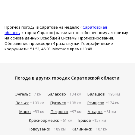
Прогноз погоды в Саратове на неделю (
Саратовская
область
город Саратов
) расчитан по собственному алгоритму
на основе данных Всеобщей Системы Прогнозирования.
Обновление происходит 4 раза в сутки. Географические
координаты: 51.53, 46.03. Местное время 13:48
Погода в других городах Саратовской области:
Энгельс
Балаково
Балашов
~7 км
~134 км
~198 км
Вольск
Пугачев
Ртищево
~109 км
~198 км
~174 км
Маркс
Петровск
Аткарск
~53 км
~97 км
~81 км
Красноармейск
Ершов
~61 км
~157 км
Новоузенск
Калининск
~189 км
~107 км