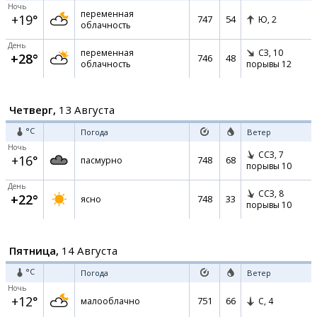
Ночь
переменная
+19°
747
54
Ю,
2
облачность
День
переменная
СЗ,
10
+28°
746
48
облачность
порывы 12
Четверг,
13 Августа
°C
Погода
Ветер
Ночь
ССЗ,
7
+16°
748
68
пасмурно
порывы 10
День
ССЗ,
8
+22°
748
33
ясно
порывы 10
Пятница,
14 Августа
°C
Погода
Ветер
Ночь
+12°
751
66
малооблачно
С,
4