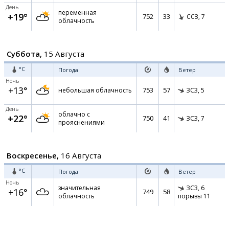
День
переменная
+19°
752
33
ССЗ,
7
облачность
Суббота,
15 Августа
°C
Погода
Ветер
Ночь
+13°
753
57
небольшая облачность
ЗСЗ,
5
День
облачно с
+22°
750
41
ЗСЗ,
7
прояснениями
Воскресенье,
16 Августа
°C
Погода
Ветер
Ночь
значительная
ЗСЗ,
6
+16°
749
58
облачность
порывы 11