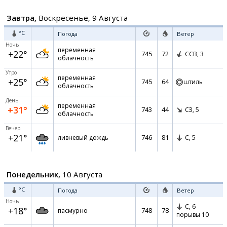
Завтра,
Воскресенье, 9 Августа
°C
Погода
Ветер
Ночь
переменная
+22°
745
72
ССВ,
3
облачность
Утро
переменная
+25°
745
64
штиль
облачность
День
переменная
+31°
743
44
СЗ,
5
облачность
Вечер
+21°
746
81
ливневый дождь
С,
5
Понедельник,
10 Августа
°C
Погода
Ветер
Ночь
С,
6
+18°
748
78
пасмурно
порывы 10