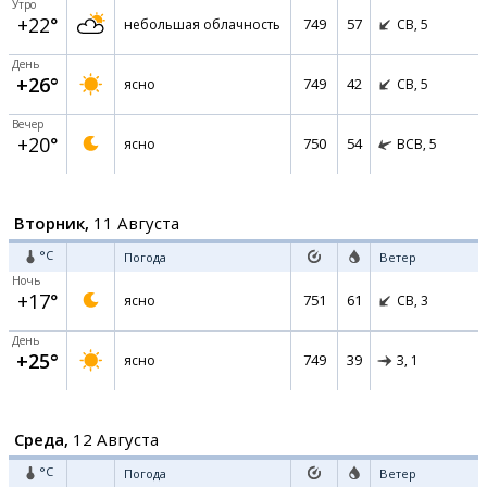
Утро
+22°
749
57
небольшая облачность
СВ,
5
День
+26°
749
42
ясно
СВ,
5
Вечер
+20°
750
54
ясно
ВСВ,
5
Вторник,
11 Августа
°C
Погода
Ветер
Ночь
+17°
751
61
ясно
СВ,
3
День
+25°
749
39
ясно
З,
1
Среда,
12 Августа
°C
Погода
Ветер