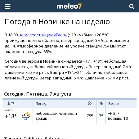
Погода в Новинке на неделю
В 18:00
на метеостанции «Гдов»
(~19 км) было +20.5°C,
преимущественно облачно, ветер западный 5 м/с, с порывами
до 14. Атмосферное давление на уровне станции 754 мм рт.ст,
влажность воздуха 65%.
Сегодня вечером в Новинке ожидается +17°..+19°, небольшая
облачность, небольшой ливневый дождь. Ветер западный 7 м/с.
Давление 755 мм рт.ст. Завтра +19°..+21°, облачно, небольшой
ливневый дождь. Ветер западный 6 м/с. Давление 757 мм рт.ст.
Сегодня,
Пятница, 7 Августа
°C
Погода
Ветер
Вечер
небольшой ливневый
З,
7
+18°
755
75
дождь
порывы 10
Завтра,
Суббота, 8 Августа