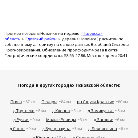
Прогноз погоды в Новинке на неделю (
Псковская
область
Гдовский район
деревня Новинка
) расчитан по
собственному алгоритму на основе данных Всеобщей Системы
Прогнозирования. Обновление происходит 4 раза в сутки.
Географические координаты: 58.56, 27.86. Местное время 20:41
Погода в других городах Псковской области:
Псков
Печоры
рп Струги-Красные
~87 км
~84 км
~80 км
д Трутнево
д Кленно
д Замикушье
~8 км
~3 км
~6 км
д Ручьи
Малые Речицы
д Загорье
~9 км
~3 км
~6 км
д Сосно
д Бурцовщина
д Леоновщина
~9 км
~3 км
~6 км
д Юшкино
д Строгино
~10 км
~3 км