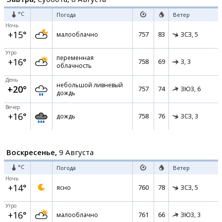
°C
Погода
Ветер
Ночь
+15°
757
83
малооблачно
ЗСЗ,
5
Утро
переменная
+16°
758
69
З,
3
облачность
День
небольшой ливневый
+20°
757
74
ЗЮЗ,
6
дождь
Вечер
+16°
758
76
дождь
ЗСЗ,
3
Воскресенье,
9 Августа
°C
Погода
Ветер
Ночь
+14°
760
78
ясно
ЗСЗ,
5
Утро
+16°
761
66
малооблачно
ЗЮЗ,
3