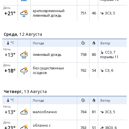
День
кратковременный
+21°
751
46
ЗСЗ,
5
ливневый дождь
Среда,
12 Августа
°C
Погода
Ветер
Ночь
ССЗ,
7
+13°
758
80
ливневый дождь
порывы 11
День
без существенных
+18°
762
54
СЗ,
6
осадков
Четверг,
13 Августа
°C
Погода
Ветер
Ночь
+13°
764
81
малооблачно
ЗСЗ,
5
День
облачно с
+21°
763
51
ЗЮЗ,
6