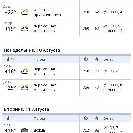
День
облачно с
+22°
760
52
ЮЮЗ,
4
прояснениями
Вечер
переменная
ЗЮЗ,
5
+19°
760
67
облачность
порывы 10
Понедельник,
10 Августа
°C
Погода
Ветер
Ночь
переменная
+16°
760
79
ЮЗ,
4
облачность
День
переменная
ЮЮЗ,
8
+25°
756
47
облачность
порывы 11
Вторник,
11 Августа
°C
Погода
Ветер
Ночь
ЮЗ,
7
+16°
752
88
дождь
порывы 10