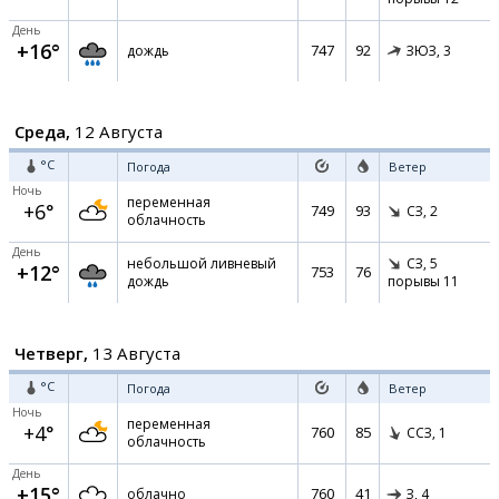
День
+16°
747
92
дождь
ЗЮЗ,
3
Среда,
12 Августа
°C
Погода
Ветер
Ночь
переменная
+6°
749
93
СЗ,
2
облачность
День
небольшой ливневый
СЗ,
5
+12°
753
76
дождь
порывы 11
Четверг,
13 Августа
°C
Погода
Ветер
Ночь
переменная
+4°
760
85
ССЗ,
1
облачность
День
+15°
760
41
облачно
З,
4