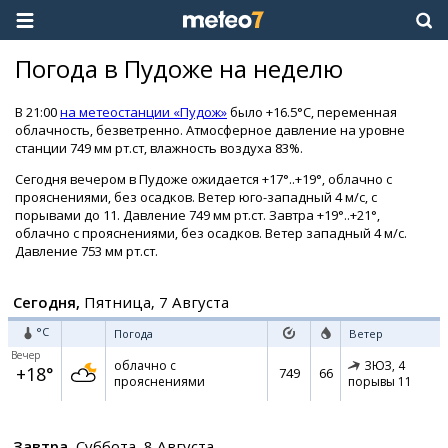
Погода в Пудоже на неделю
В 21:00
на метеостанции «Пудож»
было +16.5°C, переменная
облачность, безветренно. Атмосферное давление на уровне
станции 749 мм рт.ст, влажность воздуха 83%.
Сегодня вечером в Пудоже ожидается +17°..+19°, облачно с
прояснениями, без осадков. Ветер юго-западный 4 м/с, с
порывами до 11. Давление 749 мм рт.ст. Завтра +19°..+21°,
облачно с прояснениями, без осадков. Ветер западный 4 м/с.
Давление 753 мм рт.ст.
Сегодня,
Пятница, 7 Августа
°C
Погода
Ветер
Вечер
облачно с
ЗЮЗ,
4
+18°
749
66
прояснениями
порывы 11
Завтра,
Суббота, 8 Августа