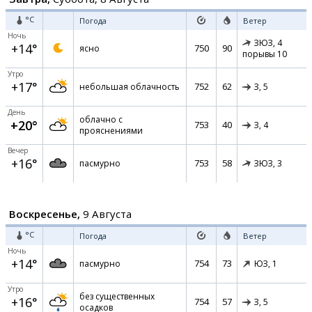
°C
Погода
Ветер
Ночь
ЗЮЗ,
4
+14°
750
90
ясно
порывы 10
Утро
+17°
752
62
небольшая облачность
З,
5
День
облачно с
+20°
753
40
З,
4
прояснениями
Вечер
+16°
753
58
пасмурно
ЗЮЗ,
3
Воскресенье,
9 Августа
°C
Погода
Ветер
Ночь
+14°
754
73
пасмурно
ЮЗ,
1
Утро
без существенных
+16°
754
57
З,
5
осадков