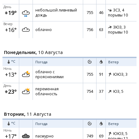
День
небольшой ливневый
ЗСЗ,
4
+19°
755
46
дождь
порывы 10
Вечер
ЗЮЗ,
3
+16°
756
63
облачно
порывы 10
Понедельник,
10 Августа
°C
Погода
Ветер
Ночь
облачно с
+13°
755
91
ЮЮЗ,
3
прояснениями
День
переменная
+23°
754
37
ЮЗ,
5
облачность
Вторник,
11 Августа
°C
Погода
Ветер
Ночь
ЮЮЗ,
5
+17°
749
69
пасмурно
порывы 12