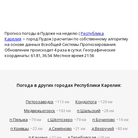
Прогноз погоды в Пудоже на неделю (
Республика
Карелия
город Пудож
) расчитан по собственному алгоритму
на основе данных Всеобщей Системы Прогнозирования.
Обновление происходит 4 раза в сутки. Географические
координаты: 61.81, 36.54. Местное время 21:56
Погода в других городах Республики Карелия:
Петрозаводск
Кондопога
~113 км
~126 км
Медвежьегорск
п Шальский
~163 км
~28 км
п Пяльма
с Шёлтозеро
п Бочилово
~79 км
~79 км
~16 км
п Кривцы
д Семёново
д Вехручей
~22 км
~21 км
~80 км
п Кашино
д Теребовская
~22 км
~26 км