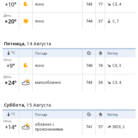
+10°
743
77
ясно
СЗ,
4
День
+20°
744
37
ясно
С,
7
Пятница,
14 Августа
°C
Погода
Ветер
Ночь
+9°
746
74
ясно
СЗ,
3
День
+24°
743
34
малооблачно
СЗ,
4
Суббота,
15 Августа
°C
Погода
Ветер
Ночь
облачно с
+14°
741
57
ЗЮЗ,
2
прояснениями