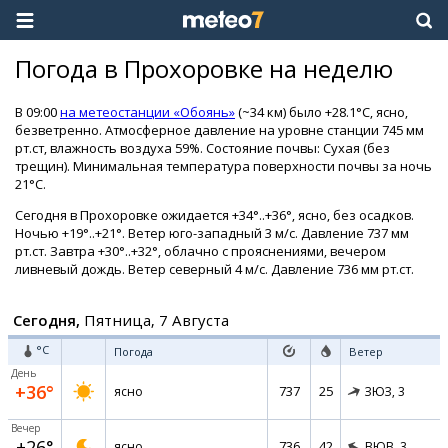
Погода в Прохоровке на неделю
В 09:00
на метеостанции «Обоянь»
(~34 км) было +28.1°C, ясно,
безветренно. Атмосферное давление на уровне станции 745 мм
рт.ст, влажность воздуха 59%. Состояние почвы: Сухая (без
трещин). Минимальная температура поверхности почвы за ночь
21°C.
Сегодня в Прохоровке ожидается +34°..+36°, ясно, без осадков.
Ночью +19°..+21°. Ветер юго-западный 3 м/с. Давление 737 мм
рт.ст. Завтра +30°..+32°, облачно с прояснениями, вечером
ливневый дождь. Ветер северный 4 м/с. Давление 736 мм рт.ст.
Сегодня,
Пятница, 7 Августа
°C
Погода
Ветер
День
+36°
737
25
ясно
ЗЮЗ,
3
Вечер
+26°
736
42
ясно
ВЮВ,
3