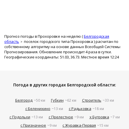
Прогноз погоды в Прохоровке на неделю (
Белгородская
область
поселок городского типа Прохоровка
) расчитан по
собственному алгоритму на основе данных Всеобщей Системы
Прогнозирования. Обновление происходит 4 раза в сутки.
Географические координаты: 51.03, 36.73. Местное время 12:24
Погода в других городах Белгородской области:
Белгород
Губкин
Строитель
~50 км
~62 км
~33 км
с Беленихино
с Радьковка
~13 км
~18 км
с Подольхи
с Прелестное
х Бугровка
~13 км
~9 км
~7 км
с Призначное
с Журавка-Первая
~9 км
~15 км