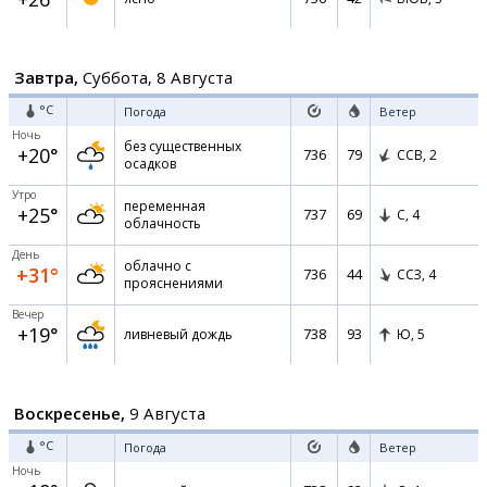
Завтра,
Суббота, 8 Августа
°C
Погода
Ветер
Ночь
без существенных
+20°
736
79
ССВ,
2
осадков
Утро
переменная
+25°
737
69
С,
4
облачность
День
облачно с
+31°
736
44
ССЗ,
4
прояснениями
Вечер
+19°
738
93
ливневый дождь
Ю,
5
Воскресенье,
9 Августа
°C
Погода
Ветер
Ночь