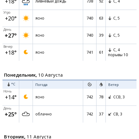
+18°
738
92
ливневый дождь
С,
4
Утро
+20°
740
63
ясно
С,
5
День
+27°
740
39
ясно
С,
5
Вечер
С,
4
+18°
741
61
ясно
порывы 10
Понедельник,
10 Августа
°C
Погода
Ветер
Ночь
+14°
742
78
ясно
ССВ,
3
День
+25°
742
37
облачно
СВ,
3
Вторник,
11 Августа