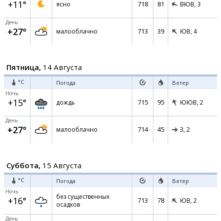
+11°
718
81
ясно
ВЮВ,
3
День
+27°
713
39
малооблачно
ЮВ,
4
Пятница,
14 Августа
°C
Погода
Ветер
Ночь
+15°
715
95
дождь
ЮЮВ,
2
День
+27°
714
45
малооблачно
З,
2
Суббота,
15 Августа
°C
Погода
Ветер
Ночь
без существенных
+16°
713
78
ЮВ,
2
осадков
День