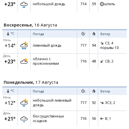
+23°
714
59
небольшой дождь
штиль
Воскресенье,
16 Августа
°C
Погода
Ветер
Ночь
СЗ,
4
+14°
717
94
ливневый дождь
порывы 10
День
облачно с
+23°
716
48
СВ,
2
прояснениями
Понедельник,
17 Августа
°C
Погода
Ветер
Ночь
небольшой ливневый
+12°
717
92
ЗСЗ,
2
дождь
День
без существенных
+21°
716
56
В,
1
осадков