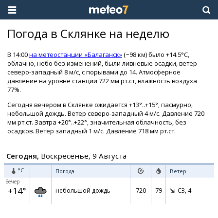
Погода в Склянке на неделю
В 14:00
на метеостанции «Балаганск»
(~98 км) было +14.5°C,
облачно, небо без изменений, были ливневые осадки, ветер
северо-западный 8 м/с, с порывами до 14. Атмосферное
давление на уровне станции 722 мм рт.ст, влажность воздуха
77%.
Сегодня вечером в Склянке ожидается +13°..+15°, пасмурно,
небольшой дождь. Ветер северо-западный 4 м/с. Давление 720
мм рт.ст. Завтра +20°..+22°, значительная облачность, без
осадков. Ветер западный 1 м/с. Давление 718 мм рт.ст.
Сегодня,
Воскресенье, 9 Августа
°C
Погода
Ветер
Вечер
+14°
720
79
небольшой дождь
СЗ,
4