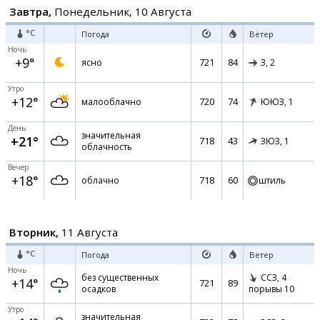
Завтра,
Понедельник, 10 Августа
°C
Погода
Ветер
Ночь
+9°
721
84
ясно
З,
2
Утро
+12°
720
74
малооблачно
ЮЮЗ,
1
День
значительная
+21°
718
43
ЗЮЗ,
1
облачность
Вечер
+18°
718
60
облачно
штиль
Вторник,
11 Августа
°C
Погода
Ветер
Ночь
без существенных
ССЗ,
4
+14°
721
89
осадков
порывы 10
Утро
значительная