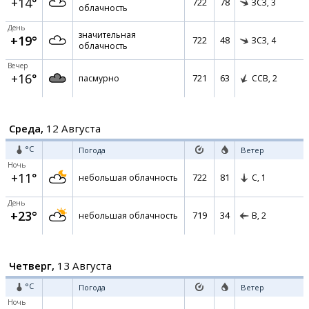
+14°
722
78
ЗСЗ,
3
облачность
День
значительная
+19°
722
48
ЗСЗ,
4
облачность
Вечер
+16°
721
63
пасмурно
ССВ,
2
Среда,
12 Августа
°C
Погода
Ветер
Ночь
+11°
722
81
небольшая облачность
С,
1
День
+23°
719
34
небольшая облачность
В,
2
Четверг,
13 Августа
°C
Погода
Ветер
Ночь