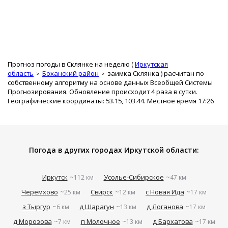
Прогноз погоды в Склянке на неделю (
Иркутская
область
Боханский район
заимка Склянка
) расчитан по
собственному алгоритму на основе данных Всеобщей Системы
Прогнозирования. Обновление происходит 4 раза в сутки.
Географические координаты: 53.15, 103.44. Местное время 17:26
Погода в других городах Иркутской области:
Иркутск
Усолье-Сибирское
~112 км
~47 км
Черемхово
Свирск
с Новая Ида
~25 км
~12 км
~17 км
з Тыргур
д Шарагун
д Логанова
~6 км
~13 км
~17 км
д Морозова
п Молочное
д Бархатова
~7 км
~13 км
~17 км