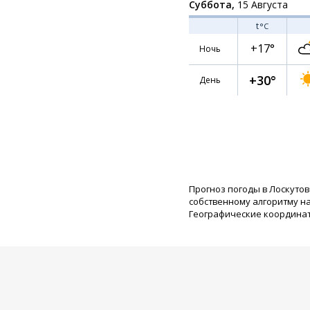
Суббота,
15 Августа
t
°C
+17°
Ночь
+30°
День
Прогноз погоды в Лоскутов
собственному алгоритму н
Географические координаты: