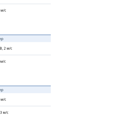
м/с
ер
В,
2
м/с
м/с
ер
м/с
3
м/с