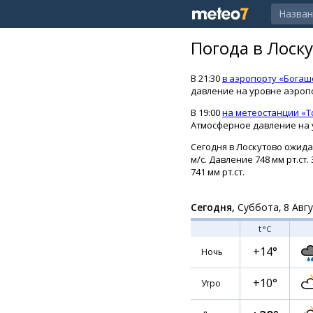
Погода в Лоск
В 21:30
в аэропорту «Богаш
давление на уровне аэропо
В 19:00
на метеостанции «Т
Атмосферное давление на ур
Сегодня в Лоскутово ожидае
м/с. Давление 748 мм рт.ст
741 мм рт.ст.
Сегодня,
Суббота, 8 Авг
t
°C
+14°
Ночь
+10°
Утро