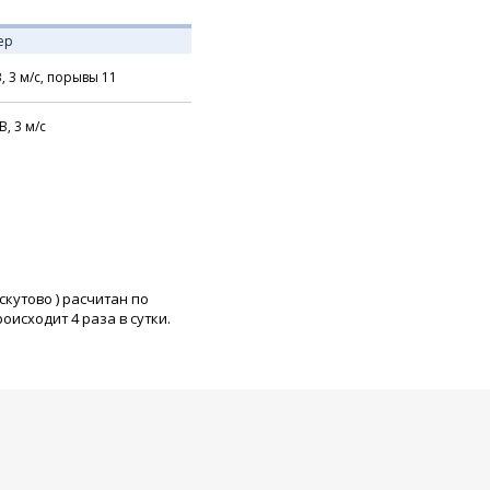
ер
В,
3
м/с,
порывы 11
В,
3
м/с
скутово
) расчитан по
исходит 4 раза в сутки.