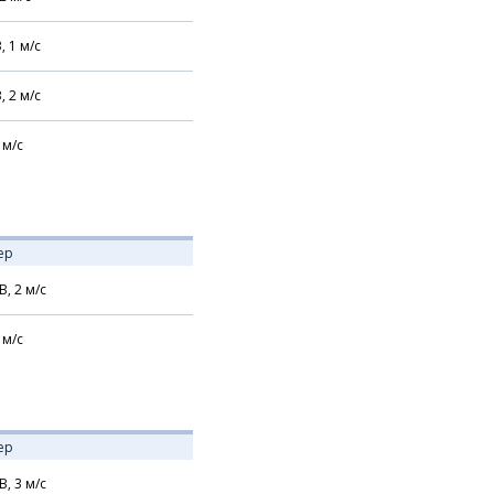
В,
1
м/с
В,
2
м/с
м/с
ер
В,
2
м/с
м/с
ер
В,
3
м/с