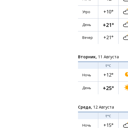
+10°
Утро
+21°
День
+21°
Вечер
Вторник,
11 Августа
t
°C
+12°
Ночь
+25°
День
Среда,
12 Августа
t
°C
+15°
Ночь