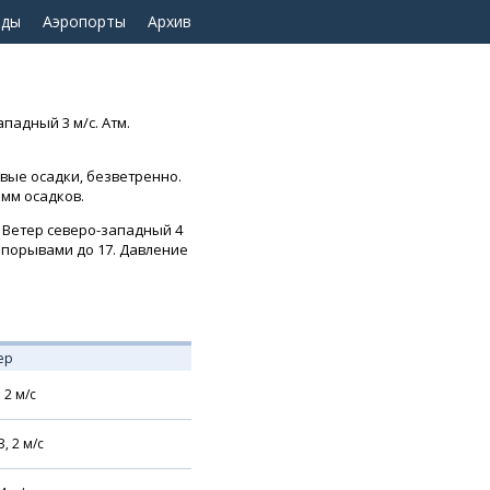
оды
Аэропорты
Архив
падный 3 м/с. Атм.
евые осадки, безветренно.
 мм осадков.
. Ветер северо-западный 4
 с порывами до 17. Давление
ер
,
2
м/с
З,
2
м/с