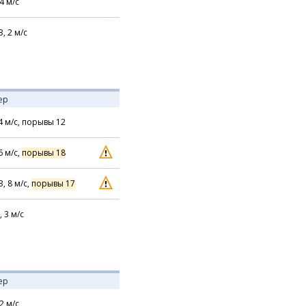
4
м/с
З,
2
м/с
ер
4
м/с,
порывы 12
6
м/с,
порывы 18
З,
8
м/с,
порывы 17
,
3
м/с
ер
2
м/с