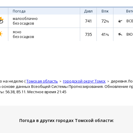
Погода
Давл
Влж
Вет
малооблачно
741
72
ВС
%
без осадков
ясно
735
41
ВЮ
%
без осадков
о на неделю (
Томская область
городской округ Томск
деревня Ло
а основе данных Всеобщей Системы Прогнозирования. Обновление про
 56.38, 85.11. Местное время 21:45
Погода в других городах Томской области: