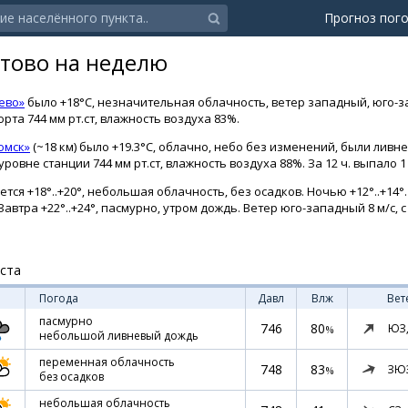
Прогноз пог
утово на неделю
ево»
было +18°C, незначительная облачность, ветер западный, юго-за
рта 744 мм рт.ст, влажность воздуха 83%.
омск»
(~18 км) было +19.3°C, облачно, небо без изменений, были ливн
овне станции 744 мм рт.ст, влажность воздуха 88%. За 12 ч. выпало 1
тся +18°..+20°, небольшая облачность, без осадков. Ночью +12°..+14°
. Завтра +22°..+24°, пасмурно, утром дождь. Ветер юго-западный 8 м/с,
уста
Погода
Давл
Влж
Вет
пасмурно
746
80
ЮЗ
%
небольшой ливневый дождь
переменная облачность
748
83
ЗЮ
%
без осадков
небольшая облачность