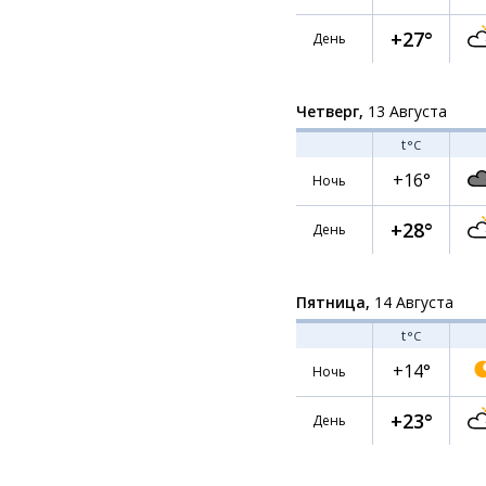
+27°
День
Четверг,
13 Августа
t
°C
+16°
Ночь
+28°
День
Пятница,
14 Августа
t
°C
+14°
Ночь
+23°
День