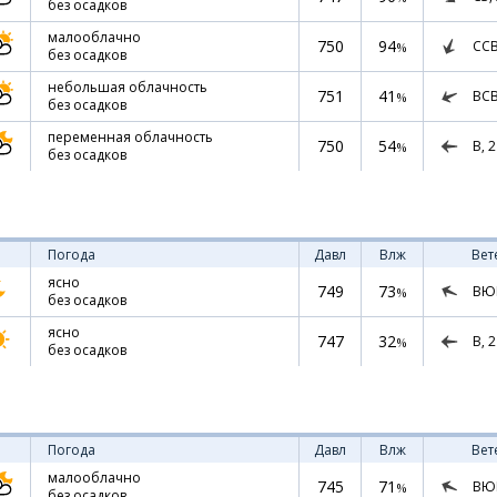
без осадков
малооблачно
750
94
СС
%
без осадков
небольшая облачность
751
41
ВС
%
без осадков
переменная облачность
750
54
В,
2
%
без осадков
Погода
Давл
Влж
Вет
ясно
749
73
ВЮ
%
без осадков
ясно
747
32
В,
2
%
без осадков
Погода
Давл
Влж
Вет
малооблачно
745
71
ВЮ
%
без осадков