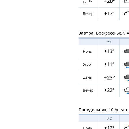
+20°
День
+17°
Вечер
Завтра,
Воскресенье, 9 
t
°C
+13°
Ночь
+11°
Утро
+23°
День
+22°
Вечер
Понедельник,
10 Август
t
°C
+12°
Ночь