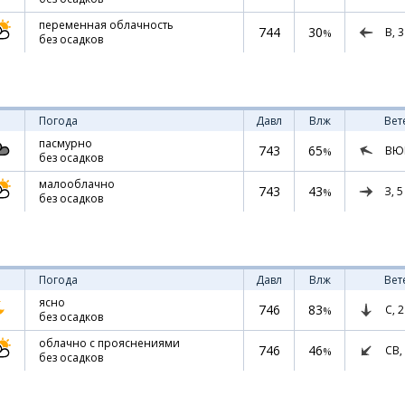
переменная облачность
744
30
В,
3
%
без осадков
Погода
Давл
Влж
Вет
пасмурно
743
65
ВЮ
%
без осадков
малооблачно
743
43
З,
5
%
без осадков
Погода
Давл
Влж
Вет
ясно
746
83
С,
2
%
без осадков
облачно с прояснениями
746
46
СВ,
%
без осадков