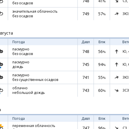
748
41
СЗ,
%
без осадков
значительная облачность
749
57
ЗЮ
%
без осадков
Августа
Погода
Давл
Влж
Вет
пасмурно
748
56
Ю,
%
без осадков
пасмурно
745
94
Ю,
%
дождь
пасмурно
741
55
ЗЮ
%
без существенных осадков
облачно
743
60
ЗСЗ
%
небольшой дождь
а
Погода
Давл
Влж
Вет
переменная облачность
747
96
СЗ,
%