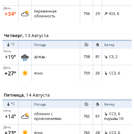
День
переменная
+34°
756
29
ЮЗ,
8
облачность
Четверг,
13 Августа
°C
Погода
Ветер
Ночь
+19°
758
81
дождь
СЗ,
2
День
+27°
759
26
ясно
ССЗ,
6
Пятница,
14 Августа
°C
Погода
Ветер
Ночь
облачно с
ССЗ,
6
+14°
762
61
прояснениями
порывы 10
День
+23°
763
28
ясно
ССЗ,
6