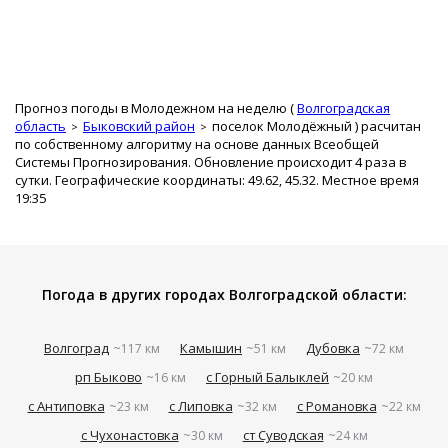
Прогноз погоды в Молодежном на неделю (
Волгоградская
область
Быковский район
поселок Молодёжный
) расчитан
по собственному алгоритму на основе данных Всеобщей
Системы Прогнозирования. Обновление происходит 4 раза в
сутки. Географические координаты: 49.62, 45.32. Местное время
19:35
Погода в других городах Волгоградской области:
Волгоград
Камышин
Дубовка
~117 км
~51 км
~72 км
рп Быково
с Горный Балыклей
~16 км
~20 км
с Антиповка
с Липовка
с Романовка
~23 км
~32 км
~22 км
с Чухонастовка
ст Суводская
~30 км
~24 км