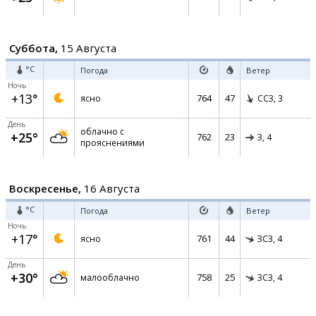
Суббота,
15 Августа
°C
Погода
Ветер
Ночь
+13°
764
47
ясно
ССЗ,
3
День
облачно с
+25°
762
23
З,
4
прояснениями
Воскресенье,
16 Августа
°C
Погода
Ветер
Ночь
+17°
761
44
ясно
ЗСЗ,
4
День
+30°
758
25
малооблачно
ЗСЗ,
4