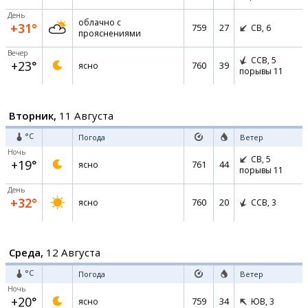
День
облачно с
+31°
759
27
СВ,
6
прояснениями
Вечер
ССВ,
5
+23°
760
39
ясно
порывы 11
Вторник,
11 Августа
°C
Погода
Ветер
Ночь
СВ,
5
+19°
761
44
ясно
порывы 11
День
+32°
760
20
ясно
ССВ,
3
Среда,
12 Августа
°C
Погода
Ветер
Ночь
+20°
759
34
ясно
ЮВ,
3