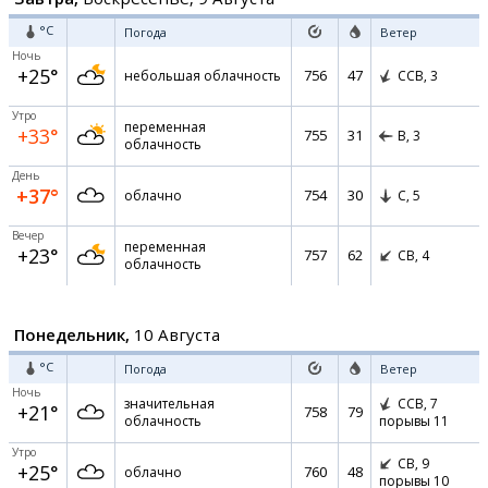
°C
Погода
Ветер
Ночь
+25°
756
47
небольшая облачность
ССВ,
3
Утро
переменная
+33°
755
31
В,
3
облачность
День
+37°
754
30
облачно
С,
5
Вечер
переменная
+23°
757
62
СВ,
4
облачность
Понедельник,
10 Августа
°C
Погода
Ветер
Ночь
значительная
ССВ,
7
+21°
758
79
облачность
порывы 11
Утро
СВ,
9
+25°
760
48
облачно
порывы 10