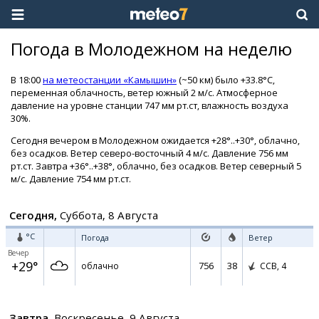
Погода в Молодежном на неделю
В 18:00
на метеостанции «Камышин»
(~50 км) было +33.8°C,
переменная облачность, ветер южный 2 м/с. Атмосферное
давление на уровне станции 747 мм рт.ст, влажность воздуха
30%.
Сегодня вечером в Молодежном ожидается +28°..+30°, облачно,
без осадков. Ветер северо-восточный 4 м/с. Давление 756 мм
рт.ст. Завтра +36°..+38°, облачно, без осадков. Ветер северный 5
м/с. Давление 754 мм рт.ст.
Сегодня,
Суббота, 8 Августа
°C
Погода
Ветер
Вечер
+29°
756
38
облачно
ССВ,
4
Завтра,
Воскресенье, 9 Августа