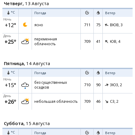
Четверг,
13 Августа
°C
Погода
Ветер
Ночь
+12°
711
75
ясно
ВЮВ,
3
День
переменная
+25°
709
41
ЮВ,
4
облачность
Пятница,
14 Августа
°C
Погода
Ветер
Ночь
без существенных
+15°
710
90
ЗЮЗ,
2
осадков
День
+26°
709
46
небольшая облачность
СЗ,
2
Суббота,
15 Августа
°C
Погода
Ветер