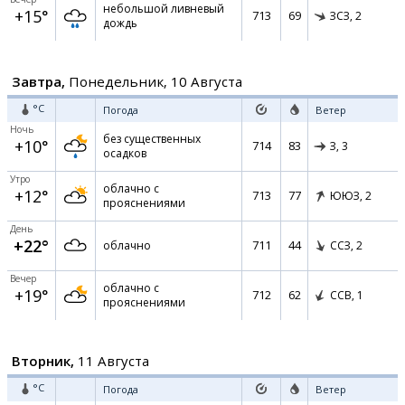
небольшой ливневый
+15°
713
69
ЗСЗ,
2
дождь
Завтра,
Понедельник, 10 Августа
°C
Погода
Ветер
Ночь
без существенных
+10°
714
83
З,
3
осадков
Утро
облачно с
+12°
713
77
ЮЮЗ,
2
прояснениями
День
+22°
711
44
облачно
ССЗ,
2
Вечер
облачно с
+19°
712
62
ССВ,
1
прояснениями
Вторник,
11 Августа
°C
Погода
Ветер