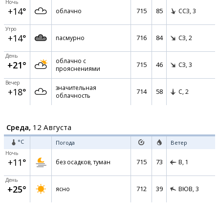
Ночь
+14°
715
85
облачно
ССЗ,
3
Утро
+14°
716
84
пасмурно
СЗ,
2
День
облачно с
+21°
715
46
СЗ,
3
прояснениями
Вечер
значительная
+18°
714
58
С,
2
облачность
Среда,
12 Августа
°C
Погода
Ветер
Ночь
+11°
715
73
без осадков, туман
В,
1
День
+25°
712
39
ясно
ВЮВ,
3