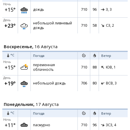
Ночь
+15°
710
96
дождь
З,
3
День
небольшой ливневый
+23°
710
58
СЗ,
2
дождь
Воскресенье,
16 Августа
°C
Погода
Ветер
Ночь
переменная
+15°
710
88
ЮВ,
1
облачность
День
+19°
706
80
небольшой дождь
ВСВ,
3
Понедельник,
17 Августа
°C
Погода
Ветер
Ночь
+11°
710
96
пасмурно
ЗСЗ,
4