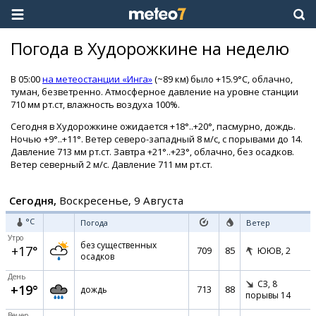
Погода в Худорожкине на неделю
В 05:00
на метеостанции «Инга»
(~89 км) было +15.9°C, облачно,
туман, безветренно. Атмосферное давление на уровне станции
710 мм рт.ст, влажность воздуха 100%.
Сегодня в Худорожкине ожидается +18°..+20°, пасмурно, дождь.
Ночью +9°..+11°. Ветер северо-западный 8 м/с, с порывами до 14.
Давление 713 мм рт.ст. Завтра +21°..+23°, облачно, без осадков.
Ветер северный 2 м/с. Давление 711 мм рт.ст.
Сегодня,
Воскресенье, 9 Августа
°C
Погода
Ветер
Утро
без существенных
+17°
709
85
ЮЮВ,
2
осадков
День
СЗ,
8
+19°
713
88
дождь
порывы 14
Вечер