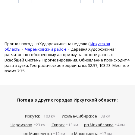
Прогноз погоды в Худорожкине на неделю (
Иркутская
область
Черемховский район
деревня Худорожкина
)
расчитан по собственному алгоритму на основе данных
Всеобщей Системы Прогнозирования. Обновление происходит 4
раза в сутки. Географические координаты: 52.97, 103.23. Местное
время 7:35
Погода в других городах Иркутской области:
Иркутск
Усолье-Сибирское
~103 км
~38 км
Черемхово
Свирск
рп Михайловка
~23 км
~13 км
~4 км
рп Мишелевка
з Махонькина
~12 км
~17 км