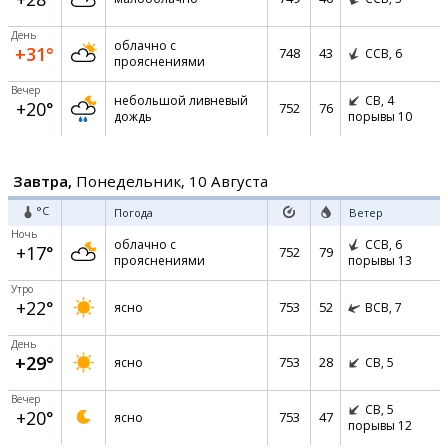
День
облачно с
+31°
748
43
ССВ,
6
прояснениями
Вечер
небольшой ливневый
СВ,
4
+20°
752
76
дождь
порывы 10
Завтра,
Понедельник, 10 Августа
°C
Погода
Ветер
Ночь
облачно с
ССВ,
6
+17°
752
79
прояснениями
порывы 13
Утро
+22°
753
52
ясно
ВСВ,
7
День
+29°
753
28
ясно
СВ,
5
Вечер
СВ,
5
+20°
753
47
ясно
порывы 12