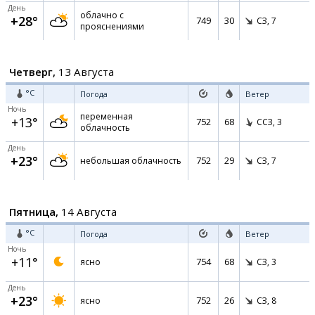
День
облачно с
+28°
749
30
СЗ,
7
прояснениями
Четверг,
13 Августа
°C
Погода
Ветер
Ночь
переменная
+13°
752
68
ССЗ,
3
облачность
День
+23°
752
29
небольшая облачность
СЗ,
7
Пятница,
14 Августа
°C
Погода
Ветер
Ночь
+11°
754
68
ясно
СЗ,
3
День
+23°
752
26
ясно
СЗ,
8