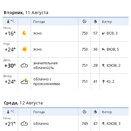
Вторник,
11 Августа
°C
Погода
Ветер
Ночь
+16°
753
57
ясно
ВСВ,
3
Утро
+24°
753
36
ясно
ВЮВ,
5
День
значительная
+30°
751
28
ЮЮВ,
2
облачность
Вечер
облачно с
+24°
751
41
Ю,
2
прояснениями
Среда,
12 Августа
°C
Погода
Ветер
Ночь
+21°
749
47
облачно
ЮЮВ,
3