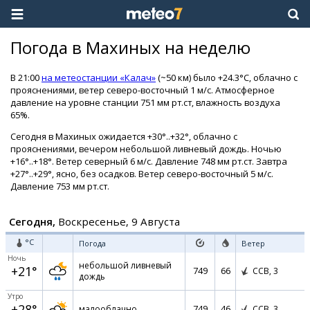
Погода в Махиных на неделю
В 21:00
на метеостанции «Калач»
(~50 км) было +24.3°C, облачно с
прояснениями, ветер северо-восточный 1 м/с. Атмосферное
давление на уровне станции 751 мм рт.ст, влажность воздуха
65%.
Сегодня в Махиных ожидается +30°..+32°, облачно с
прояснениями, вечером небольшой ливневый дождь. Ночью
+16°..+18°. Ветер северный 6 м/с. Давление 748 мм рт.ст. Завтра
+27°..+29°, ясно, без осадков. Ветер северо-восточный 5 м/с.
Давление 753 мм рт.ст.
Сегодня,
Воскресенье, 9 Августа
°C
Погода
Ветер
Ночь
небольшой ливневый
+21°
749
66
ССВ,
3
дождь
Утро
+28°
749
46
малооблачно
ССВ,
3