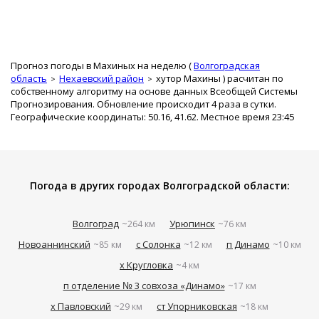
Прогноз погоды в Махиных на неделю (
Волгоградская
область
Нехаевский район
хутор Махины
) расчитан по
собственному алгоритму на основе данных Всеобщей Системы
Прогнозирования. Обновление происходит 4 раза в сутки.
Географические координаты: 50.16, 41.62. Местное время 23:45
Погода в других городах Волгоградской области:
Волгоград
Урюпинск
~264 км
~76 км
Новоаннинский
с Солонка
п Динамо
~85 км
~12 км
~10 км
х Кругловка
~4 км
п отделение № 3 совхоза «Динамо»
~17 км
х Павловский
ст Упорниковская
~29 км
~18 км