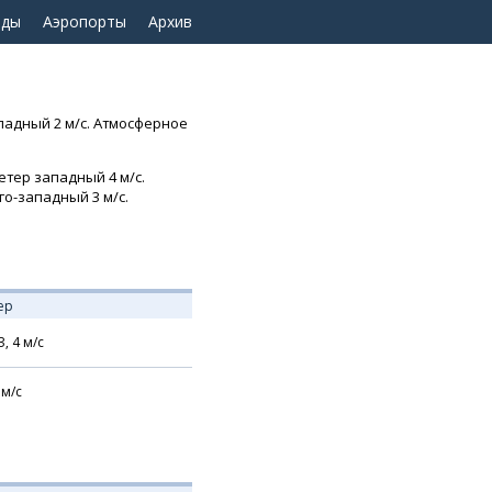
оды
Аэропорты
Архив
ападный 2 м/с. Атмосферное
етер западный 4 м/с.
го-западный 3 м/с.
ер
З,
4
м/с
м/с