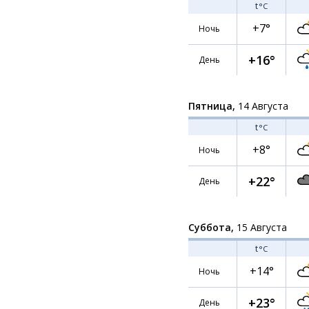
t
°C
+7°
Ночь
+16°
День
Пятница,
14 Августа
t
°C
+8°
Ночь
+22°
День
Суббота,
15 Августа
t
°C
+14°
Ночь
+23°
День