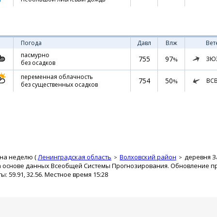
Погода
Давл
Влж
Вет
пасмурно
755
97
ЗЮ
%
без осадков
переменная облачность
754
50
ВС
%
без существенных осадков
 на неделю (
Ленинградская область
Волховский район
деревня 
а основе данных Всеобщей Системы Прогнозирования. Обновление про
 59.91, 32.56. Местное время 15:28