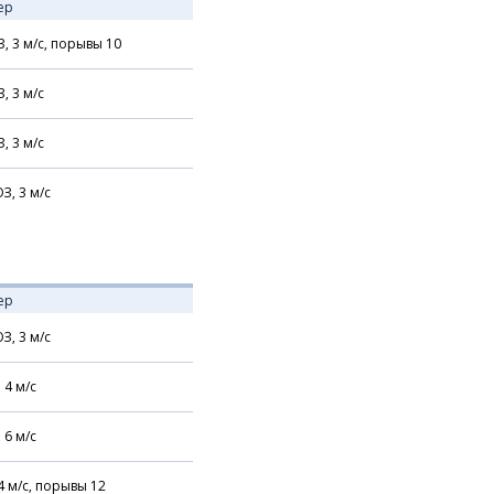
ер
З,
3
м/с,
порывы 10
З,
3
м/с
З,
3
м/с
З,
3
м/с
ер
З,
3
м/с
,
4
м/с
,
6
м/с
4
м/с,
порывы 12