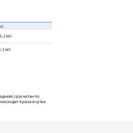
ер
З,
2
м/с
В,
2
м/с
Заднево
) расчитан по
исходит 4 раза в сутки.