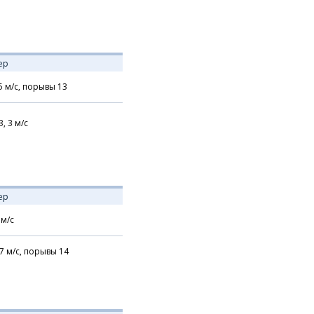
ер
5
м/с,
порывы 13
З,
3
м/с
ер
м/с
7
м/с,
порывы 14