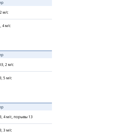
ер
2
м/с
,
4
м/с
ер
З,
2
м/с
З,
5
м/с
ер
З,
4
м/с,
порывы 13
З,
3
м/с