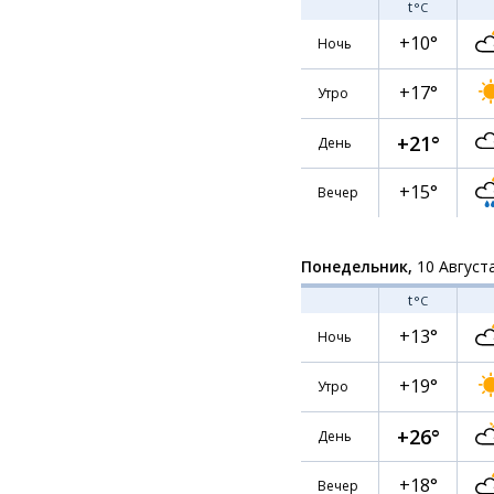
t
°C
+10°
Ночь
+17°
Утро
+21°
День
+15°
Вечер
Понедельник,
10 Август
t
°C
+13°
Ночь
+19°
Утро
+26°
День
+18°
Вечер