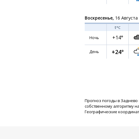
Воскресенье,
16 Августа
t
°C
+14°
Ночь
+24°
День
Прогноз погоды в Заднево
собственному алгоритму н
Географические координаты: