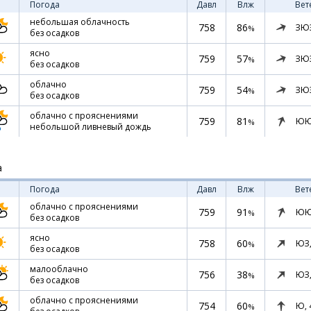
Погода
Давл
Влж
Вет
небольшая облачность
758
86
ЗЮ
%
без осадков
ясно
759
57
ЗЮ
%
без осадков
облачно
759
54
ЗЮ
%
без осадков
облачно с прояснениями
759
81
ЮЮ
%
небольшой ливневый дождь
а
Погода
Давл
Влж
Вет
облачно с прояснениями
759
91
ЮЮ
%
без осадков
ясно
758
60
ЮЗ
%
без осадков
малооблачно
756
38
ЮЗ
%
без осадков
облачно с прояснениями
754
60
Ю,
%