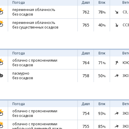
Погода
Давл
Влж
Вет
переменная облачность
762
78
СЗ,
%
без осадков
переменная облачность
765
40
ССЗ
%
без существенных осадков
Погода
Давл
Влж
Вет
облачно с прояснениями
764
71
ЮЮ
%
без осадков
пасмурно
758
50
ЗЮ
%
без осадков
Погода
Давл
Влж
Вет
облачно с прояснениями
754
93
ЗЮ
%
без осадков
облачно с прояснениями
755
85
ЗЮ
%
небольшой ливневый дождь