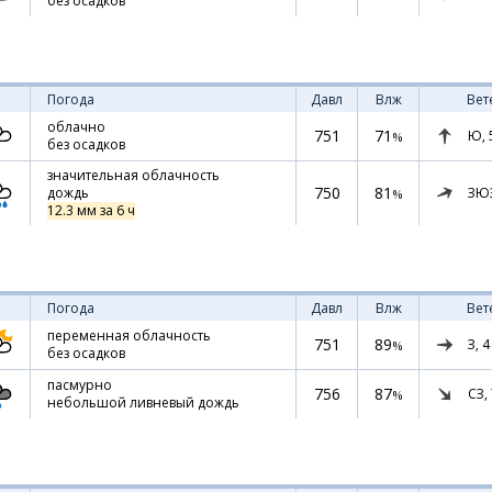
без осадков
Погода
Давл
Влж
Вет
облачно
751
71
Ю,
%
без осадков
значительная облачность
750
81
ЗЮ
дождь
%
12.3 мм за 6 ч
Погода
Давл
Влж
Вет
переменная облачность
751
89
З,
4
%
без осадков
пасмурно
756
87
СЗ,
%
небольшой ливневый дождь