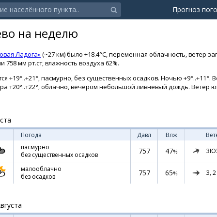
Прогноз пог
ево на неделю
овая Ладога»
(~27 км) было +18.4°C, переменная облачность, ветер з
 758 мм рт.ст, влажность воздуха 62%.
я +19°..+21°, пасмурно, без существенных осадков. Ночью +9°..+11°. В
тра +20°..+22°, облачно, вечером небольшой ливневый дождь. Ветер ю
уста
Погода
Давл
Влж
Вет
пасмурно
757
47
ЗЮ
%
без существенных осадков
малооблачно
757
65
З,
2
%
без осадков
Августа