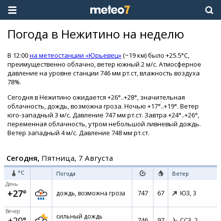
Погода в Нежитино на неделю
В 12:00
на метеостанции «Юрьевец»
(~19 км) было +25.5°C,
преимущественно облачно, ветер южный 2 м/с. Атмосферное
давление на уровне станции 746 мм рт.ст, влажность воздуха
78%.
Сегодня в Нежитино ожидается +26°..+28°, значительная
облачность, дождь, возможна гроза. Ночью +17°..+19°. Ветер
юго-западный 3 м/с. Давление 747 мм рт.ст. Завтра +24°..+26°,
переменная облачность, утром небольшой ливневый дождь.
Ветер западный 4 м/с. Давление 748 мм рт.ст.
Сегодня,
Пятница, 7 Августа
°C
Погода
Ветер
День
+27°
747
67
дождь, возможна гроза
ЮЗ,
3
Вечер
сильный дождь
+20°
746
97
ССЗ,
2