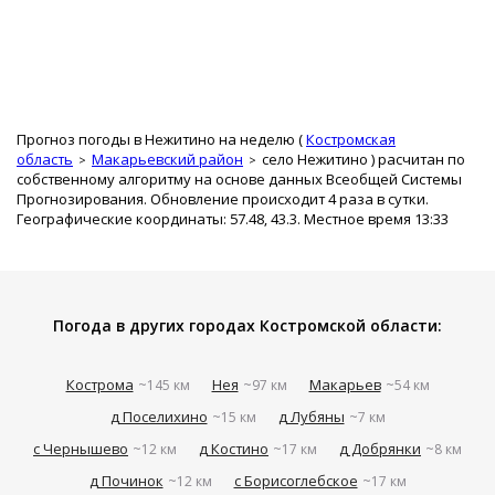
Прогноз погоды в Нежитино на неделю (
Костромская
область
Макарьевский район
село Нежитино
) расчитан по
собственному алгоритму на основе данных Всеобщей Системы
Прогнозирования. Обновление происходит 4 раза в сутки.
Географические координаты: 57.48, 43.3. Местное время 13:33
Погода в других городах Костромской области:
Кострома
Нея
Макарьев
~145 км
~97 км
~54 км
д Поселихино
д Лубяны
~15 км
~7 км
с Чернышево
д Костино
д Добрянки
~12 км
~17 км
~8 км
д Починок
с Борисоглебское
~12 км
~17 км