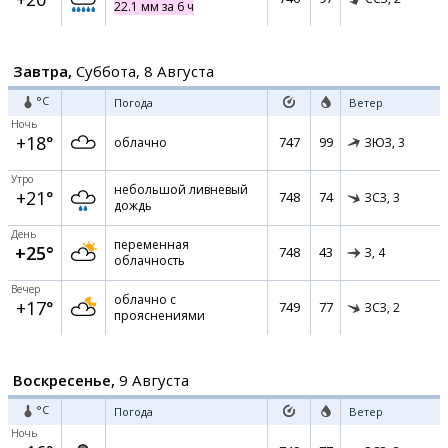
22.1 мм за 6 ч
Завтра,
Суббота, 8 Августа
°C
Погода
Ветер
Ночь
+18°
747
99
облачно
ЗЮЗ,
3
Утро
небольшой ливневый
+21°
748
74
ЗСЗ,
3
дождь
День
переменная
+25°
748
43
З,
4
облачность
Вечер
облачно с
+17°
749
77
ЗСЗ,
2
прояснениями
Воскресенье,
9 Августа
°C
Погода
Ветер
Ночь