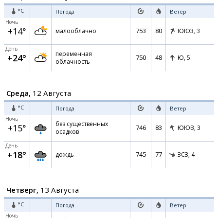
°C
Погода
Ветер
Ночь
+14°
753
80
малооблачно
ЮЮЗ,
3
День
переменная
+24°
750
48
Ю,
5
облачность
Среда,
12 Августа
°C
Погода
Ветер
Ночь
без существенных
+15°
746
83
ЮЮВ,
3
осадков
День
+18°
745
77
дождь
ЗСЗ,
4
Четверг,
13 Августа
°C
Погода
Ветер
Ночь