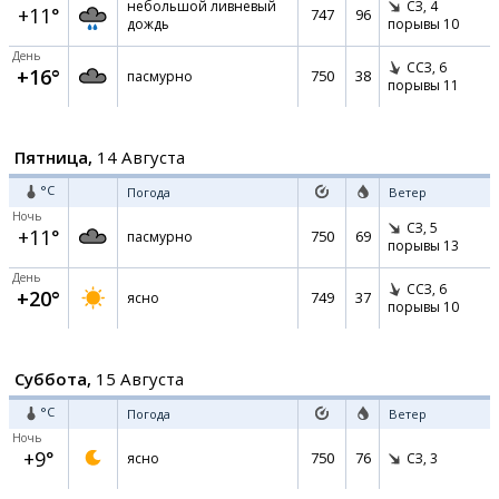
небольшой ливневый
СЗ,
4
+11°
747
96
дождь
порывы 10
День
ССЗ,
6
+16°
750
38
пасмурно
порывы 11
Пятница,
14 Августа
°C
Погода
Ветер
Ночь
СЗ,
5
+11°
750
69
пасмурно
порывы 13
День
ССЗ,
6
+20°
749
37
ясно
порывы 10
Суббота,
15 Августа
°C
Погода
Ветер
Ночь
+9°
750
76
ясно
СЗ,
3