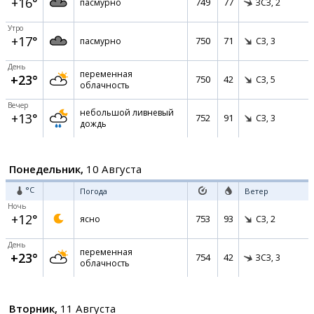
+16°
749
77
пасмурно
ЗСЗ,
2
Утро
+17°
750
71
пасмурно
СЗ,
3
День
переменная
+23°
750
42
СЗ,
5
облачность
Вечер
небольшой ливневый
+13°
752
91
СЗ,
3
дождь
Понедельник,
10 Августа
°C
Погода
Ветер
Ночь
+12°
753
93
ясно
СЗ,
2
День
переменная
+23°
754
42
ЗСЗ,
3
облачность
Вторник,
11 Августа