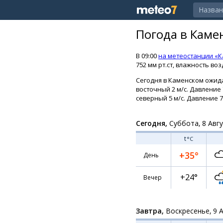
Погода в Каме
В 09:00
на метеостанции «К
752 мм рт.ст, влажность воз
Сегодня в Каменском ожида
восточный 2 м/с. Давление 
северный 5 м/с. Давление 74
Сегодня,
Суббота, 8 Авг
t
°C
+35°
День
+24°
Вечер
Завтра,
Воскресенье, 9 