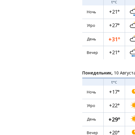
t
°C
+21°
Ночь
+27°
Утро
+31°
День
+21°
Вечер
Понедельник,
10 Август
t
°C
+17°
Ночь
+22°
Утро
+29°
День
+20°
Вечер