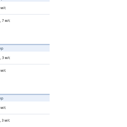
м/с
,
7
м/с
ер
,
3
м/с
м/с
ер
м/с
,
3
м/с