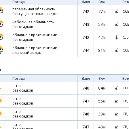
Погода
Давл
Влж
Вет
переменная облачность
742
77
СС
%
без существенных осадков
небольшая облачность
743
53
СС
%
без осадков
облачно с прояснениями
742
42
С,
5
%
без осадков
облачно с прояснениями
744
81
СС
%
ливневый дождь
а
Погода
Давл
Влж
Вет
ясно
746
84
СС
%
без осадков
ясно
747
55
СВ,
%
без осадков
ясно
746
30
СВ,
%
без осадков
ясно
747
48
СВ,
%