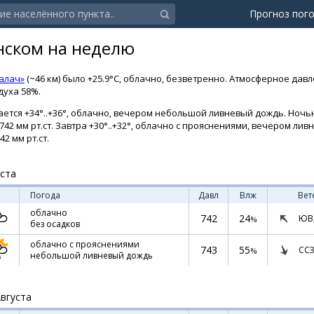
Прогноз пог
нском на неделю
алач»
(~46 км) было +25.9°C, облачно, безветренно. Атмосферное дав
духа 58%.
ется +34°..+36°, облачно, вечером небольшой ливневый дождь. Ночью 
742 мм рт.ст. Завтра +30°..+32°, облачно с прояснениями, вечером ли
2 мм рт.ст.
уста
Погода
Давл
Влж
Вет
облачно
742
24
ЮВ
%
без осадков
облачно с прояснениями
743
55
ССЗ
%
небольшой ливневый дождь
Августа