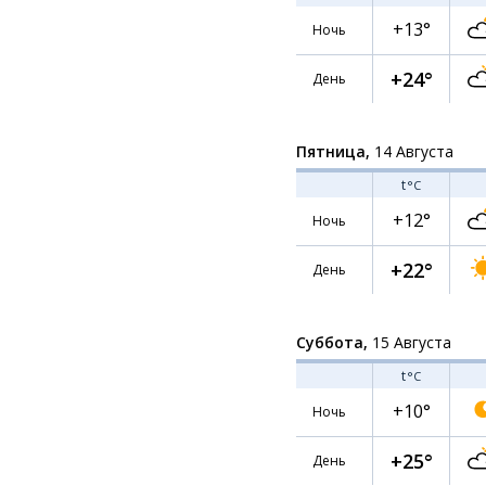
+13°
Ночь
+24°
День
Пятница,
14 Августа
t
°C
+12°
Ночь
+22°
День
Суббота,
15 Августа
t
°C
+10°
Ночь
+25°
День