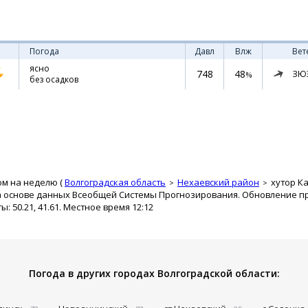
Погода
Давл
Влж
Вет
ясно
748
48
ЗЮ
%
без осадков
ом на неделю (
Волгоградская область
Нехаевский район
хутор К
а основе данных Всеобщей Системы Прогнозирования. Обновление про
 50.21, 41.61. Местное время 12:12
Погода в других городах Волгоградской области: