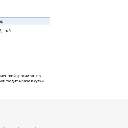
ер
З,
1
м/с
аменский
) расчитан по
исходит 4 раза в сутки.