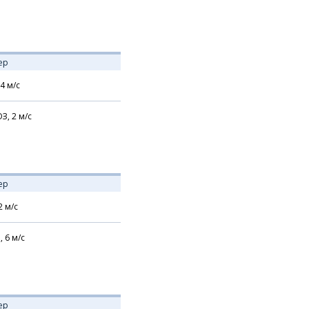
ер
4
м/с
З,
2
м/с
ер
2
м/с
,
6
м/с
ер