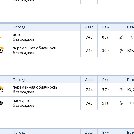
без осадков
Погода
Давл
Влж
Вет
ясно
747
63
СВ,
%
без осадков
переменная облачность
744
30
ЮЮ
%
без осадков
Погода
Давл
Влж
Вет
переменная облачность
744
57
Ю,
%
без осадков
пасмурно
745
51
ССЗ
%
без осадков
Погода
Давл
Влж
Вет