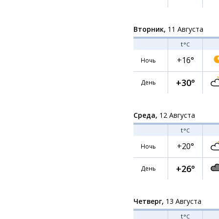
Вторник,
11 Августа
t
°C
+16°
Ночь
+30°
День
Среда,
12 Августа
t
°C
+20°
Ночь
+26°
День
Четверг,
13 Августа
t
°C