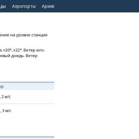
оды
Аэропорты
Архив
ление на уровне станции
+20°..+22°. Ветер юго-
вневый дождь. Ветер
ер
,
2
м/с
,
3
м/с