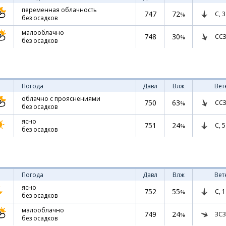
переменная облачность
747
72
С,
3
%
без осадков
малооблачно
748
30
ССЗ
%
без осадков
Погода
Давл
Влж
Вет
облачно с прояснениями
750
63
ССЗ
%
без осадков
ясно
751
24
С,
5
%
без осадков
Погода
Давл
Влж
Вет
ясно
752
55
С,
1
%
без осадков
малооблачно
749
24
ЗСЗ
%
без осадков