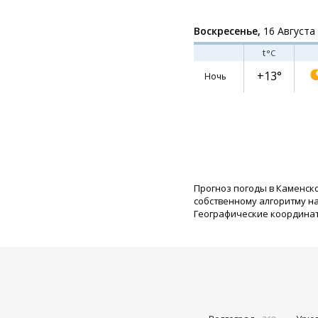
Воскресенье,
16 Августа
t
°C
+13°
Ночь
Прогноз погоды в Каменск
собственному алгоритму н
Географические координаты: