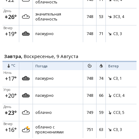
облачность
День
значительная
+26°
748
53
ЗСЗ,
4
облачность
Вечер
+19°
748
71
пасмурно
СЗ,
3
Завтра,
Воскресенье, 9 Августа
°C
Погода
Ветер
Ночь
+17°
748
74
пасмурно
СЗ,
1
Утро
+20°
748
66
пасмурно
ССЗ,
4
День
+23°
749
59
облачно
ССЗ,
5
Вечер
облачно с
+16°
751
63
СЗ,
3
прояснениями