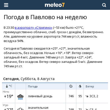
Погода в Павлово на неделю
В 23:30
в аэропорту «Стригино»
(~53 км) было +21°C,
преимущественно облачно, слаб. гроза с дождём, безветренно.
Атм. давление на уровне аэропорта 744 мм рт.ст, влажность
воздуха 94%.
Сегодня в Павлово ожидается +25°..+27°, значительная
облачность, без осадков. Ночью +16°..+18°. Ветер северо-
западный 4 м/с. Давление 748 мм рт.ст. Завтра +22°..+24°,
облачно, без осадков. Ветер северо-западный 5 м/с. Давление
749 мм рт.ст.
Сегодня,
Суббота, 8 Августа
°C
Погода
Ветер
Ночь
+19°
746
95
ливневый дождь
ЗСЗ,
2
Утро
значительная
+22°
748
71
СЗ,
4