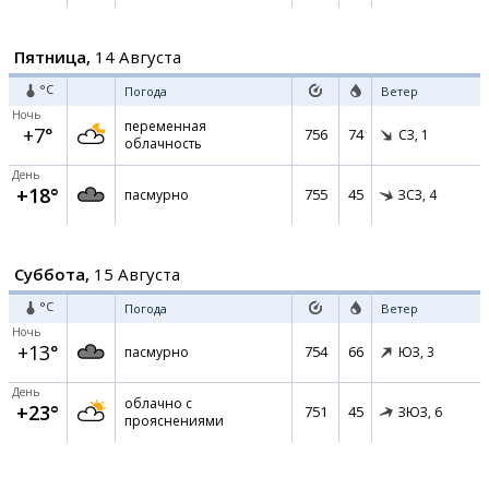
Пятница,
14 Августа
°C
Погода
Ветер
Ночь
переменная
+7°
756
74
СЗ,
1
облачность
День
+18°
755
45
пасмурно
ЗСЗ,
4
Суббота,
15 Августа
°C
Погода
Ветер
Ночь
+13°
754
66
пасмурно
ЮЗ,
3
День
облачно с
+23°
751
45
ЗЮЗ,
6
прояснениями