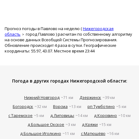
Прогноз погоды в Павлово на неделю (
Нижегородская
область
город Павлово
) расчитан по собственному алгоритму
на основе данных Всеобщей Системы Прогнозирования.
Обновление происходит 4 раза в сутки. Географические
координаты: 55.97, 43.07. Местное время 23:44
Погода в других городах Нижегородской области:
Нижний Новгород
Дзержинск
~71 км
~39 км
Богородск
Ворсма
рп Тумботино
~32 км
~13 км
~5 км
с Таремское
д Липовицы
д Коровино
~5 км
~14 км
~10 км
д Большое Окское
д Кряжи
~3 км
~15 км
д Большое Иголкино
с Матюшёво
~11 км
~16 км