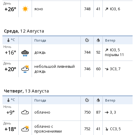
День
+26°
748
41
ясно
ЮЗ,
6
Среда,
12 Августа
°C
Погода
Ветер
Ночь
ЮЗ,
5
+16°
744
92
дождь
порывы 11
День
небольшой ливневый
+20°
746
60
ЗСЗ,
7
дождь
Четверг,
13 Августа
°C
Погода
Ветер
Ночь
+9°
750
87
облачно
З,
3
День
облачно с
+18°
752
41
ССЗ,
5
прояснениями