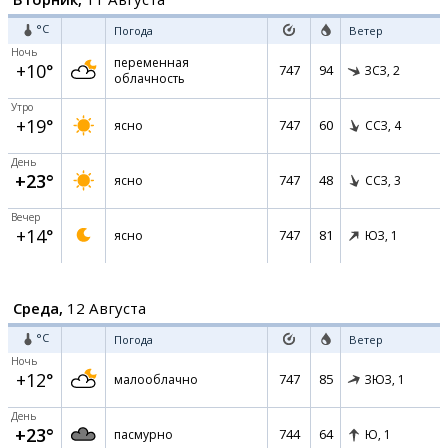
°C
Погода
Ветер
Ночь
переменная
+10°
747
94
ЗСЗ,
2
облачность
Утро
+19°
747
60
ясно
ССЗ,
4
День
+23°
747
48
ясно
ССЗ,
3
Вечер
+14°
747
81
ясно
ЮЗ,
1
Среда,
12 Августа
°C
Погода
Ветер
Ночь
+12°
747
85
малооблачно
ЗЮЗ,
1
День
+23°
744
64
пасмурно
Ю,
1