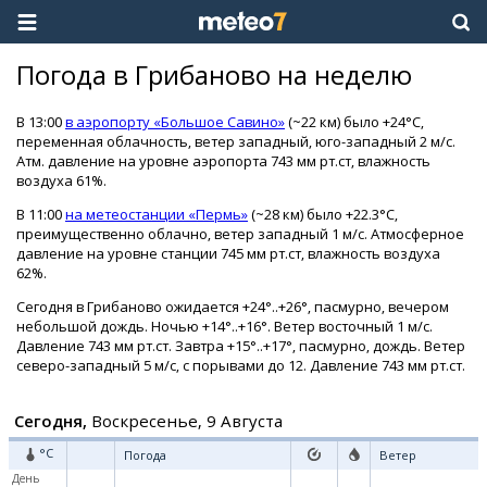
Погода в Грибаново на неделю
В 13:00
в аэропорту «Большое Савино»
(~22 км) было +24°C,
переменная облачность, ветер западный, юго-западный 2 м/с.
Атм. давление на уровне аэропорта 743 мм рт.ст, влажность
воздуха 61%.
В 11:00
на метеостанции «Пермь»
(~28 км) было +22.3°C,
преимущественно облачно, ветер западный 1 м/с. Атмосферное
давление на уровне станции 745 мм рт.ст, влажность воздуха
62%.
Сегодня в Грибаново ожидается +24°..+26°, пасмурно, вечером
небольшой дождь. Ночью +14°..+16°. Ветер восточный 1 м/с.
Давление 743 мм рт.ст. Завтра +15°..+17°, пасмурно, дождь. Ветер
северо-западный 5 м/с, с порывами до 12. Давление 743 мм рт.ст.
Сегодня,
Воскресенье, 9 Августа
°C
Погода
Ветер
День