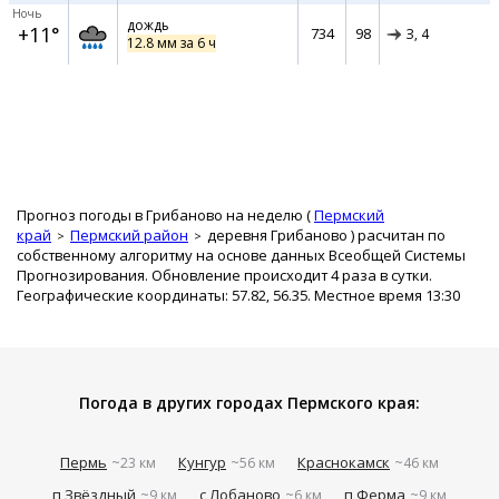
Ночь
дождь
+11°
734
98
З,
4
12.8 мм за 6 ч
Прогноз погоды в Грибаново на неделю (
Пермский
край
Пермский район
деревня Грибаново
) расчитан по
собственному алгоритму на основе данных Всеобщей Системы
Прогнозирования. Обновление происходит 4 раза в сутки.
Географические координаты: 57.82, 56.35. Местное время 13:30
Погода в других городах Пермского края:
Пермь
Кунгур
Краснокамск
~23 км
~56 км
~46 км
п Звёздный
с Лобаново
п Ферма
~9 км
~6 км
~9 км