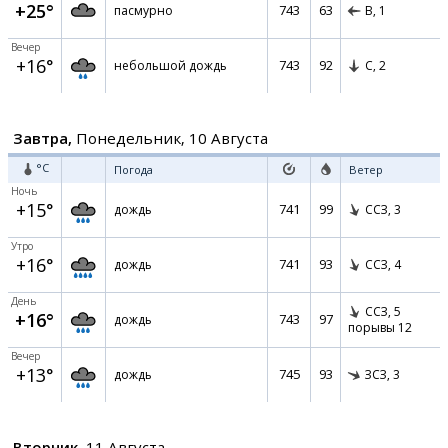
+25°
743
63
пасмурно
В,
1
Вечер
+16°
743
92
небольшой дождь
С,
2
Завтра,
Понедельник, 10 Августа
°C
Погода
Ветер
Ночь
+15°
741
99
дождь
ССЗ,
3
Утро
+16°
741
93
дождь
ССЗ,
4
День
ССЗ,
5
+16°
743
97
дождь
порывы 12
Вечер
+13°
745
93
дождь
ЗСЗ,
3
Вторник,
11 Августа