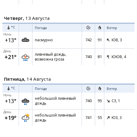
Четверг,
13 Августа
°C
Погода
Ветер
Ночь
+13°
742
91
пасмурно
ЮВ,
3
День
ливневый дождь,
+21°
740
81
ЮЮВ,
4
возможна гроза
Пятница,
14 Августа
°C
Погода
Ветер
Ночь
небольшой ливневый
+13°
740
95
СЗ,
1
дождь
День
небольшой ливневый
+19°
741
55
ЮЗ,
3
дождь