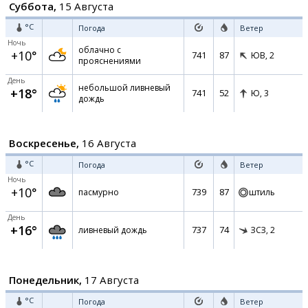
Суббота,
15 Августа
°C
Погода
Ветер
Ночь
облачно с
+10°
741
87
ЮВ,
2
прояснениями
День
небольшой ливневый
+18°
741
52
Ю,
3
дождь
Воскресенье,
16 Августа
°C
Погода
Ветер
Ночь
+10°
739
87
пасмурно
штиль
День
+16°
737
74
ливневый дождь
ЗСЗ,
2
Понедельник,
17 Августа
°C
Погода
Ветер