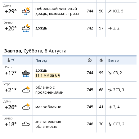
День
небольшой ливневый
+29°
744
50
ЮЗ,
5
дождь, возможна гроза
Вечер
+20°
742
97
дождь
З,
2
Завтра,
Суббота, 8 Августа
°C
Погода
Ветер
Ночь
дождь
+17°
744
99
СЗ,
2
11.1 мм за 6 ч
Утро
облачно с
+21°
745
68
ЗСЗ,
3
прояснениями
День
+26°
745
41
малооблачно
З,
4
Вечер
значительная
+18°
746
70
ССЗ,
2
облачность