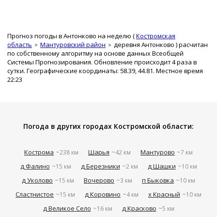
Прогноз погоды в Антонково на неделю (
Костромская
область
Мантуровский район
деревня Антонково
) расчитан
по собственному алгоритму на основе данных Всеобщей
Системы Прогнозирования. Обновление происходит 4 раза в
сутки. Географические координаты: 58.39, 44.81. Местное время
22:23
Погода в других городах Костромской области:
Кострома
Шарья
Мантурово
~238 км
~42 км
~7 км
д Фалино
д Березники
д Шашки
~15 км
~2 км
~10 км
д Уколово
Вочерово
п Быковка
~15 км
~3 км
~10 км
Сластнистое
д Коровино
х Красный
~15 км
~4 км
~10 км
д Великое Село
д Красково
~16 км
~5 км