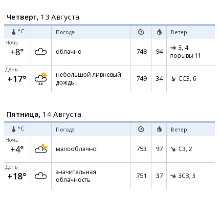
Четверг,
13 Августа
°C
Погода
Ветер
Ночь
З,
4
+8°
748
94
облачно
порывы 11
День
небольшой ливневый
+17°
749
34
ССЗ,
6
дождь
Пятница,
14 Августа
°C
Погода
Ветер
Ночь
+4°
753
97
малооблачно
СЗ,
2
День
значительная
+18°
751
37
ЗСЗ,
3
облачность