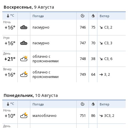
Воскресенье,
9 Августа
°C
Погода
Ветер
Ночь
+16°
746
75
пасмурно
СЗ,
2
Утро
+16°
747
70
пасмурно
СЗ,
3
День
облачно с
+21°
748
38
СЗ,
6
прояснениями
Вечер
облачно с
+16°
749
64
З,
2
прояснениями
Понедельник,
10 Августа
°C
Погода
Ветер
Ночь
+10°
751
86
малооблачно
ЗСЗ,
2
День