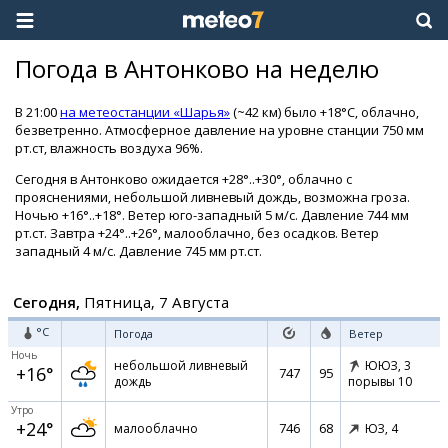
Погода в Антонково на неделю
В 21:00
на метеостанции «Шарья»
(~42 км) было +18°C, облачно,
безветренно. Атмосферное давление на уровне станции 750 мм
рт.ст, влажность воздуха 96%.
Сегодня в Антонково ожидается +28°..+30°, облачно с
прояснениями, небольшой ливневый дождь, возможна гроза.
Ночью +16°..+18°. Ветер юго-западный 5 м/с. Давление 744 мм
рт.ст. Завтра +24°..+26°, малооблачно, без осадков. Ветер
западный 4 м/с. Давление 745 мм рт.ст.
Сегодня,
Пятница, 7 Августа
°C
Погода
Ветер
Ночь
небольшой ливневый
ЮЮЗ,
3
+16°
747
95
дождь
порывы 10
Утро
+24°
746
68
малооблачно
ЮЗ,
4