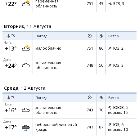
переменная
+22°
751
49
ЗСЗ,
3
облачность
Вторник,
11 Августа
°C
Погода
Ветер
Ночь
+13°
751
86
малооблачно
ЮЗ,
2
День
значительная
+24°
748
50
ЮЗ,
3
облачность
Среда,
12 Августа
°C
Погода
Ветер
Ночь
значительная
ЮЮВ,
5
+16°
743
70
облачность
порывы 15
День
небольшой ливневый
ЮЗ,
6
+17°
741
87
дождь
порывы 10