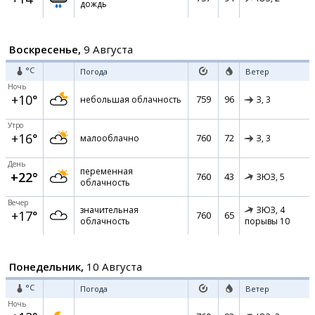
дождь
Воскресенье,
9 Августа
°C
Погода
Ветер
Ночь
+10°
759
96
небольшая облачность
З,
3
Утро
+16°
760
72
малооблачно
З,
3
День
переменная
+22°
760
43
ЗЮЗ,
5
облачность
Вечер
значительная
ЗЮЗ,
4
+17°
760
65
облачность
порывы 10
Понедельник,
10 Августа
°C
Погода
Ветер
Ночь