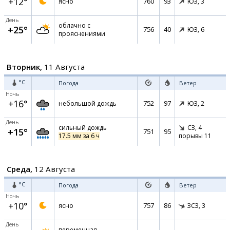
+12°
760
93
ясно
ЮЗ,
3
День
облачно с
+25°
756
40
ЮЗ,
6
прояснениями
Вторник,
11 Августа
°C
Погода
Ветер
Ночь
+16°
752
97
небольшой дождь
ЮЗ,
2
День
сильный дождь
СЗ,
4
+15°
751
95
17.5 мм за 6 ч
порывы 11
Среда,
12 Августа
°C
Погода
Ветер
Ночь
+10°
757
86
ясно
ЗСЗ,
3
День
переменная