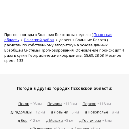
Прогноз погоды в Больших Болотах на неделю (
Псковская
область
Плюсский район
деревня Большие Болота
)
расчитан по собственному алгоритму на основе данных
Всеобщей Системы Прогнозирования. Обновление происходит 4
раза в сутки. Географические координаты: 58.69, 28.58. Местное
время 1:33
Погода в других городах Псковской области:
Псков
Печоры
Порхов
~98 км
~113 км
~118 км
д Радолицы
д Ловыни
д Новополье
~12 км
~5 км
~8 км
д Бор
д Мышка
д Гостичево
~12 км
~5 км
~8 км
д Пыщерово
д Детково
~12 км
~5 км