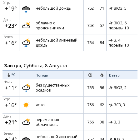
Утро
+19°
752
71
небольшой дождь
ЗЮЗ,
5
День
облачно с
ЗЮЗ,
6
+23°
753
57
прояснениями
порывы 10
Вечер
небольшой ливневый
З,
4
+16°
754
84
дождь
порывы 10
Завтра,
Суббота, 8 Августа
°C
Погода
Ветер
Ночь
без существенных
+11°
755
96
ЗЮЗ,
2
осадков
Утро
+16°
756
62
ясно
ЗСЗ,
3
День
переменная
+21°
756
38
З,
3
облачность
Вечер
небольшой ливневый
+14°
757
94
ЮЗ,
2