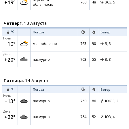
+19°
760
48
ЗСЗ,
5
облачность
Четверг,
13 Августа
°C
Погода
Ветер
Ночь
+10°
763
90
малооблачно
З,
3
День
+20°
763
55
пасмурно
З,
3
Пятница,
14 Августа
°C
Погода
Ветер
Ночь
+13°
759
86
пасмурно
ЮЮЗ,
2
День
+22°
754
52
пасмурно
ЮЗ,
4