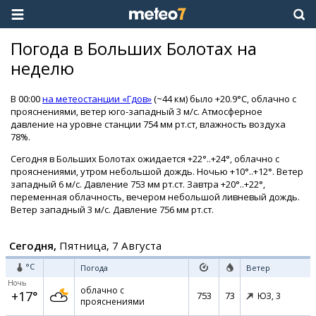
Погода в Больших Болотах на
неделю
В 00:00
на метеостанции «Гдов»
(~44 км) было +20.9°C, облачно с
прояснениями, ветер юго-западный 3 м/с. Атмосферное
давление на уровне станции 754 мм рт.ст, влажность воздуха
78%.
Сегодня в Больших Болотах ожидается +22°..+24°, облачно с
прояснениями, утром небольшой дождь. Ночью +10°..+12°. Ветер
западный 6 м/с. Давление 753 мм рт.ст. Завтра +20°..+22°,
переменная облачность, вечером небольшой ливневый дождь.
Ветер западный 3 м/с. Давление 756 мм рт.ст.
Сегодня,
Пятница, 7 Августа
°C
Погода
Ветер
Ночь
облачно с
+17°
753
73
ЮЗ,
3
прояснениями