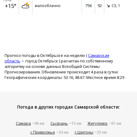
Ночь
+15°
756
92
малооблачно
СЗ,
1
Прогноз погоды в Октябрьске на неделю (
Самарская
область
город Октябрьск
) расчитан по собственному
алгоритму на основе данных Всеобщей Системы
Прогнозирования. Обновление происходит 4 раза в сутки.
Географические координаты: 53.16, 48.67. Местное время 8:29
Погода в других городах Самарской области:
Самара
Сызрань
Жигулевск
~96 км
~15 км
~61 км
с Приволжье
с Шигоны
~34 км
~25 км