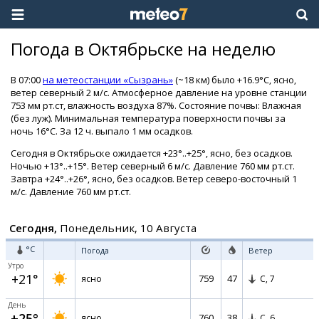
Погода в Октябрьске на неделю
В 07:00
на метеостанции «Сызрань»
(~18 км) было +16.9°C, ясно,
ветер северный 2 м/с. Атмосферное давление на уровне станции
753 мм рт.ст, влажность воздуха 87%. Состояние почвы: Влажная
(без луж). Минимальная температура поверхности почвы за
ночь 16°C. За 12 ч. выпало 1 мм осадков.
Сегодня в Октябрьске ожидается +23°..+25°, ясно, без осадков.
Ночью +13°..+15°. Ветер северный 6 м/с. Давление 760 мм рт.ст.
Завтра +24°..+26°, ясно, без осадков. Ветер северо-восточный 1
м/с. Давление 760 мм рт.ст.
Сегодня,
Понедельник, 10 Августа
°C
Погода
Ветер
Утро
+21°
759
47
ясно
С,
7
День
+25°
760
38
ясно
С,
6