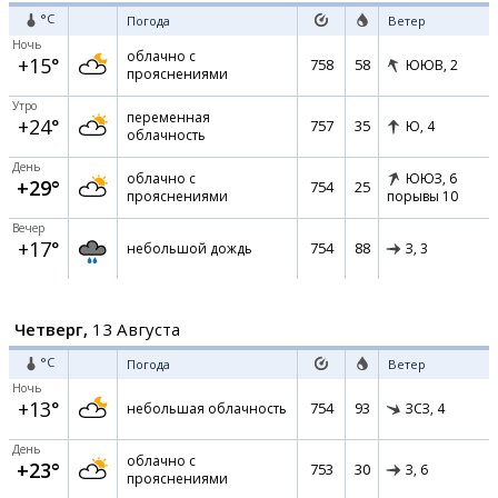
°C
Погода
Ветер
Ночь
облачно с
+15°
758
58
ЮЮВ,
2
прояснениями
Утро
переменная
+24°
757
35
Ю,
4
облачность
День
облачно с
ЮЮЗ,
6
+29°
754
25
прояснениями
порывы 10
Вечер
+17°
754
88
небольшой дождь
З,
3
Четверг,
13 Августа
°C
Погода
Ветер
Ночь
+13°
754
93
небольшая облачность
ЗСЗ,
4
День
облачно с
+23°
753
30
З,
6
прояснениями