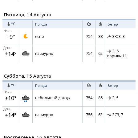
Пятница,
14 Августа
°C
Погода
Ветер
Ночь
+9°
754
88
ясно
ЗЮЗ,
3
День
З,
6
+14°
754
62
пасмурно
порывы 11
Суббота,
15 Августа
°C
Погода
Ветер
Ночь
+10°
754
85
небольшой дождь
З,
5
День
+14°
756
63
пасмурно
ЗСЗ,
7
Воскресенье,
16 Августа