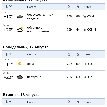
°C
Погода
Ветер
Ночь
без существенных
+10°
758
88
СЗ,
4
осадков
День
облачно с
+20°
759
44
ССЗ,
4
прояснениями
Понедельник,
17 Августа
°C
Погода
Ветер
Ночь
+11°
759
87
ясно
З,
3
День
+22°
756
69
пасмурно
З,
2
Вторник,
18 Августа
°C
Погода
Ветер