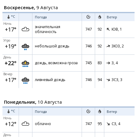
Воскресенье,
9 Августа
°C
Погода
Ветер
Ночь
значительная
+17°
747
92
ЮВ,
1
облачность
Утро
+19°
746
92
небольшой дождь
ЗЮЗ,
2
День
+22°
745
83
дождь, возможна гроза
З,
4
Вечер
+17°
746
94
ливневый дождь
ЗСЗ,
3
Понедельник,
10 Августа
°C
Погода
Ветер
Ночь
+12°
747
95
облачно
СЗ,
4
День