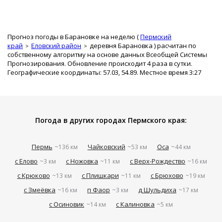
Прогноз погоды в Барановке на неделю (
Пермский
край
Еловский район
деревня Барановка
) расчитан по
собственному алгоритму на основе данных Всеобщей Системы
Прогнозирования. Обновление происходит 4 раза в сутки.
Географические координаты: 57.03, 54.89. Местное время 3:27
Погода в других городах Пермского края:
Пермь
Чайковский
Оса
~136 км
~53 км
~44 км
с Елово
с Ножовка
с Верх-Рождество
~3 км
~11 км
~16 км
с Крюково
с Плишкари
с Брюхово
~13 км
~11 км
~19 км
с Змеёвка
п Фаор
д Шульдиха
~16 км
~3 км
~17 км
с Осиновик
с Калиновка
~14 км
~5 км