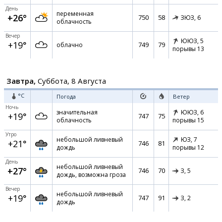
День
переменная
+26°
750
58
ЗЮЗ,
6
облачность
Вечер
ЮЮЗ,
5
+19°
749
79
облачно
порывы 13
Завтра,
Суббота, 8 Августа
°C
Погода
Ветер
Ночь
значительная
ЮЮЗ,
6
+19°
747
75
облачность
порывы 15
Утро
небольшой ливневый
ЮЗ,
7
+21°
746
81
дождь
порывы 12
День
небольшой ливневый
+27°
746
70
З,
5
дождь, возможна гроза
Вечер
небольшой ливневый
+19°
747
91
З,
2
дождь