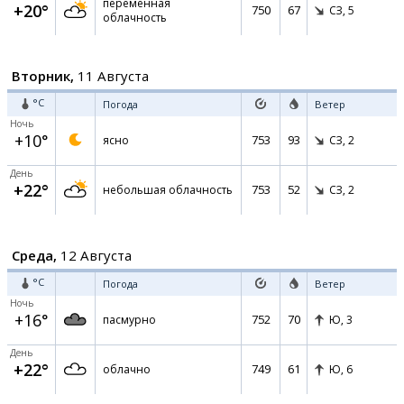
переменная
+20°
750
67
СЗ,
5
облачность
Вторник,
11 Августа
°C
Погода
Ветер
Ночь
+10°
753
93
ясно
СЗ,
2
День
+22°
753
52
небольшая облачность
СЗ,
2
Среда,
12 Августа
°C
Погода
Ветер
Ночь
+16°
752
70
пасмурно
Ю,
3
День
+22°
749
61
облачно
Ю,
6