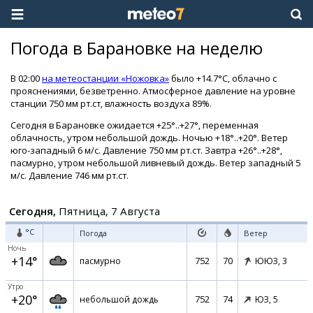
Погода в Барановке на неделю
В 02:00
на метеостанции «Ножовка»
было +14.7°C, облачно с
прояснениями, безветренно. Атмосферное давление на уровне
станции 750 мм рт.ст, влажность воздуха 89%.
Сегодня в Барановке ожидается +25°..+27°, переменная
облачность, утром небольшой дождь. Ночью +18°..+20°. Ветер
юго-западный 6 м/с. Давление 750 мм рт.ст. Завтра +26°..+28°,
пасмурно, утром небольшой ливневый дождь. Ветер западный 5
м/с. Давление 746 мм рт.ст.
Сегодня,
Пятница, 7 Августа
°C
Погода
Ветер
Ночь
+14°
752
70
пасмурно
ЮЮЗ,
3
Утро
+20°
752
74
небольшой дождь
ЮЗ,
5