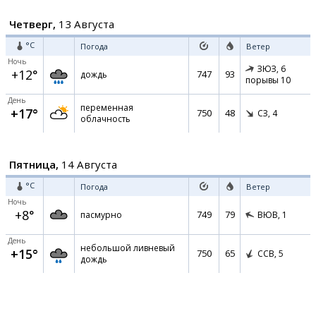
Четверг,
13 Августа
°C
Погода
Ветер
Ночь
ЗЮЗ,
6
+12°
747
93
дождь
порывы 10
День
переменная
+17°
750
48
СЗ,
4
облачность
Пятница,
14 Августа
°C
Погода
Ветер
Ночь
+8°
749
79
пасмурно
ВЮВ,
1
День
небольшой ливневый
+15°
750
65
ССВ,
5
дождь