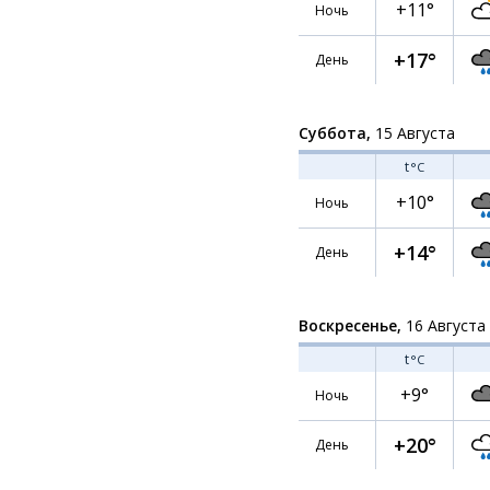
+11°
Ночь
+17°
День
Суббота,
15 Августа
t
°C
+10°
Ночь
+14°
День
Воскресенье,
16 Августа
t
°C
+9°
Ночь
+20°
День