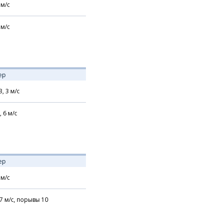
м/с
м/с
ер
З,
3
м/с
,
6
м/с
ер
м/с
7
м/с,
порывы 10