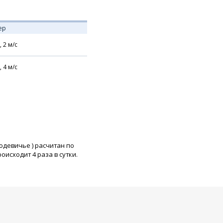
ер
,
2
м/с
,
4
м/с
водевичье
) расчитан по
исходит 4 раза в сутки.