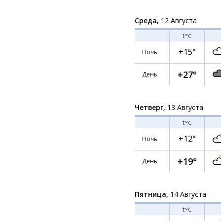
Среда,
12 Августа
t
°C
+15°
Ночь
+27°
День
Четверг,
13 Августа
t
°C
+12°
Ночь
+19°
День
Пятница,
14 Августа
t
°C