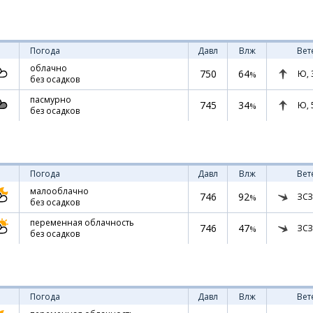
Погода
Давл
Влж
Вет
облачно
750
64
Ю,
%
без осадков
пасмурно
745
34
Ю,
%
без осадков
Погода
Давл
Влж
Вет
малооблачно
746
92
ЗСЗ
%
без осадков
переменная облачность
746
47
ЗСЗ
%
без осадков
Погода
Давл
Влж
Вет