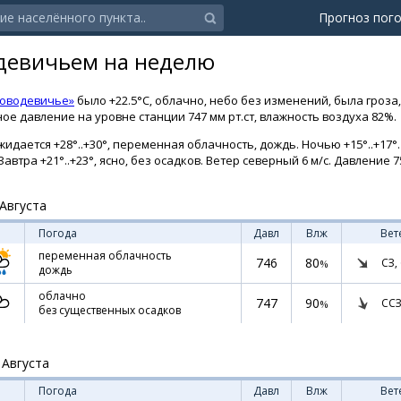
Прогноз пог
девичьем на неделю
Новодевичье»
было +22.5°C, облачно, небо без изменений, была гроза,
ое давление на уровне станции 747 мм рт.ст, влажность воздуха 82%.
идается +28°..+30°, переменная облачность, дождь. Ночью +15°..+17°
 Завтра +21°..+23°, ясно, без осадков. Ветер северный 6 м/с. Давление 75
Августа
Погода
Давл
Влж
Вет
переменная облачность
746
80
СЗ,
%
дождь
облачно
747
90
ССЗ
%
без существенных осадков
 Августа
Погода
Давл
Влж
Вет