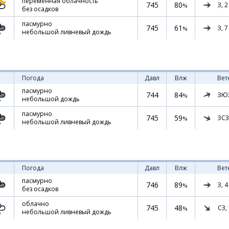
переменная облачность
745
80
З,
2
%
без осадков
пасмурно
745
61
З,
7
%
небольшой ливневый дождь
Погода
Давл
Влж
Вет
пасмурно
744
84
ЗЮ
%
небольшой дождь
пасмурно
745
59
ЗСЗ
%
небольшой ливневый дождь
Погода
Давл
Влж
Вет
пасмурно
746
89
З,
4
%
без осадков
облачно
745
48
СЗ,
%
небольшой ливневый дождь