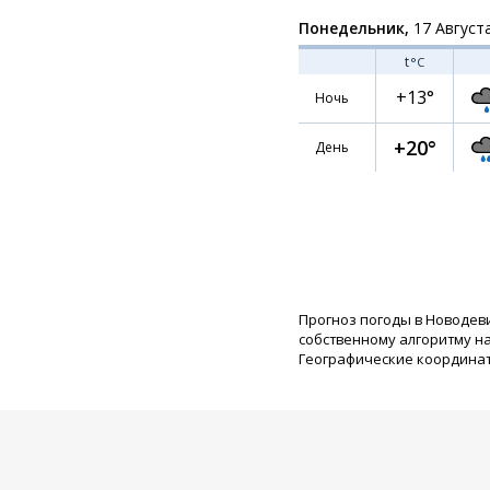
Понедельник,
17 Август
t
°C
+13°
Ночь
+20°
День
Прогноз погоды в Новодев
собственному алгоритму н
Географические координаты: