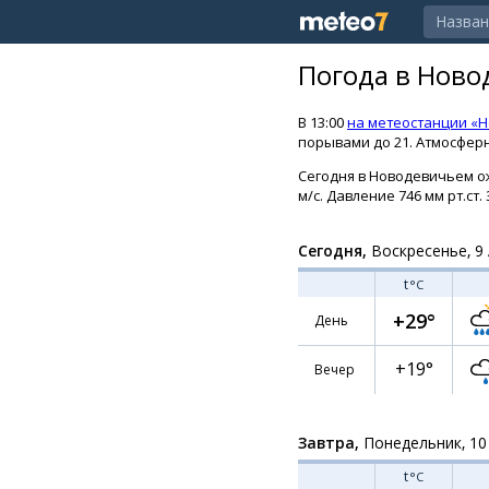
Погода в Ново
В 13:00
на метеостанции «
порывами до 21. Атмосферн
Сегодня в Новодевичьем ож
м/с. Давление 746 мм рт.ст.
Сегодня,
Воскресенье, 9 
t
°C
+29°
День
+19°
Вечер
Завтра,
Понедельник, 10
t
°C