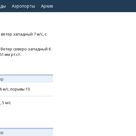
оды
Аэропорты
Архив
 ветер западный 7 м/с, с
. Ветер северо-западный 6
1 мм рт.ст.
ер
6
м/с,
порывы 10
,
5
м/с
ер