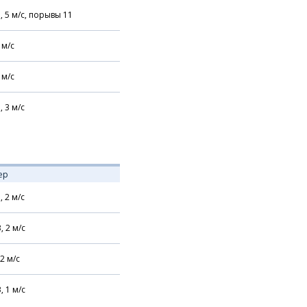
,
5
м/с,
порывы 11
м/с
м/с
,
3
м/с
ер
,
2
м/с
В,
2
м/с
2
м/с
В,
1
м/с