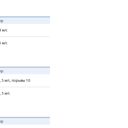
ер
3
м/с
5
м/с
ер
,
5
м/с,
порывы 10
,
5
м/с
ер