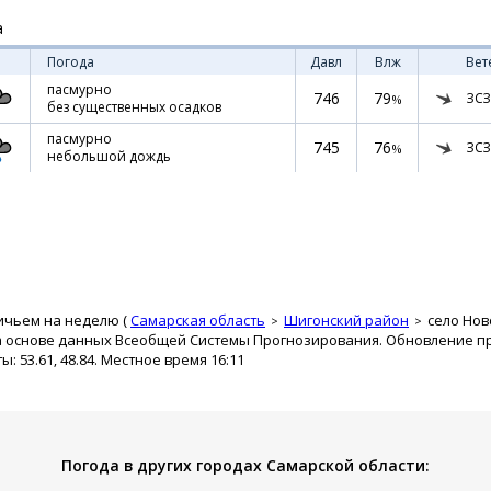
а
Погода
Давл
Влж
Вет
пасмурно
746
79
ЗСЗ
%
без существенных осадков
пасмурно
745
76
ЗСЗ
%
небольшой дождь
ичьем на неделю (
Самарская область
Шигонский район
село Но
а основе данных Всеобщей Системы Прогнозирования. Обновление про
 53.61, 48.84. Местное время 16:11
Погода в других городах Самарской области: