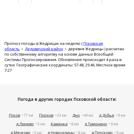
Прогноз погоды в Жедрицах на неделю (
Псковская
область
Дедовичский район
деревня Жедрицы
) расчитан
по собственному алгоритму на основе данных Всеобщей
Системы Прогнозирования. Обновление происходит 4 раза в
сутки. Географические координаты: 57.48, 29.46. Местное время
7:27
Погода в других городах Псковской области:
Псков
Порхов
Дно
д Дубье
~77 км
~33 км
~49 км
~9 км
д Линево
Каменка
д Тимонино
~3 км
~8 км
~9 км
д Мячково
д Новоселицы
д Плосково
~3 км
~8 км
~9 км