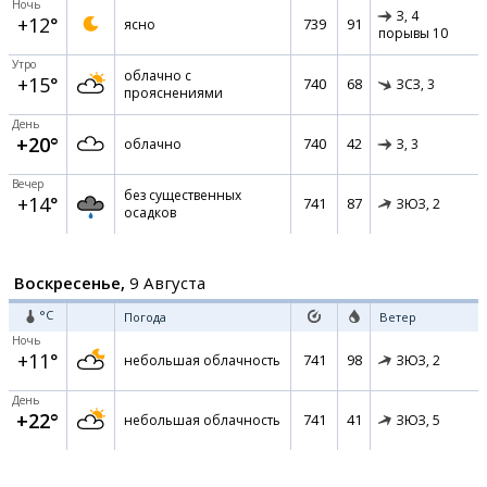
Ночь
З,
4
+12°
739
91
ясно
порывы 10
Утро
облачно с
+15°
740
68
ЗСЗ,
3
прояснениями
День
+20°
740
42
облачно
З,
3
Вечер
без существенных
+14°
741
87
ЗЮЗ,
2
осадков
Воскресенье,
9 Августа
°C
Погода
Ветер
Ночь
+11°
741
98
небольшая облачность
ЗЮЗ,
2
День
+22°
741
41
небольшая облачность
ЗЮЗ,
5