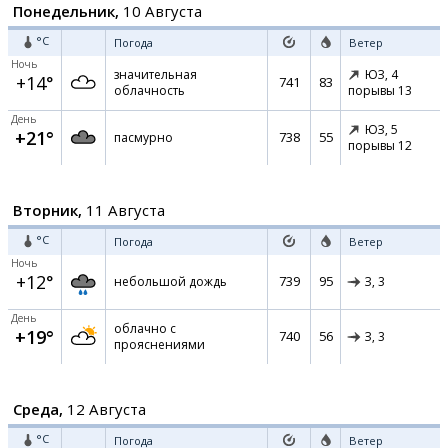
Понедельник,
10 Августа
°C
Погода
Ветер
Ночь
значительная
ЮЗ,
4
+14°
741
83
облачность
порывы 13
День
ЮЗ,
5
+21°
738
55
пасмурно
порывы 12
Вторник,
11 Августа
°C
Погода
Ветер
Ночь
+12°
739
95
небольшой дождь
З,
3
День
облачно с
+19°
740
56
З,
3
прояснениями
Среда,
12 Августа
°C
Погода
Ветер