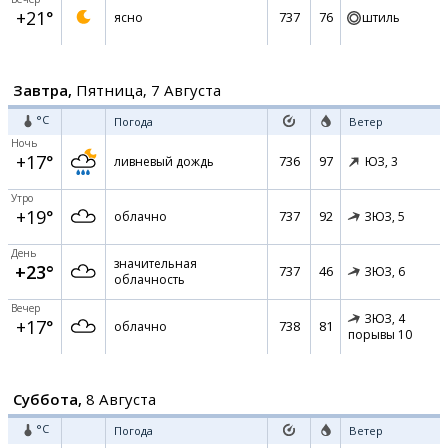
+21°
737
76
ясно
штиль
Завтра,
Пятница, 7 Августа
°C
Погода
Ветер
Ночь
+17°
736
97
ливневый дождь
ЮЗ,
3
Утро
+19°
737
92
облачно
ЗЮЗ,
5
День
значительная
+23°
737
46
ЗЮЗ,
6
облачность
Вечер
ЗЮЗ,
4
+17°
738
81
облачно
порывы 10
Суббота,
8 Августа
°C
Погода
Ветер