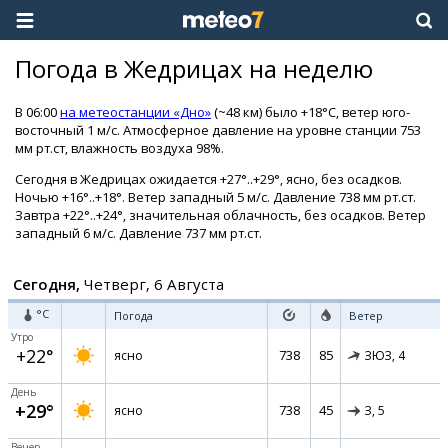
Погода в Жедрицах на неделю
В 06:00
на метеостанции «Дно»
(~48 км) было +18°C, ветер юго-
восточный 1 м/с. Атмосферное давление на уровне станции 753
мм рт.ст, влажность воздуха 98%.
Сегодня в Жедрицах ожидается +27°..+29°, ясно, без осадков.
Ночью +16°..+18°. Ветер западный 5 м/с. Давление 738 мм рт.ст.
Завтра +22°..+24°, значительная облачность, без осадков. Ветер
западный 6 м/с. Давление 737 мм рт.ст.
Сегодня,
Четверг, 6 Августа
°C
Погода
Ветер
Утро
+22°
738
85
ясно
ЗЮЗ,
4
День
+29°
738
45
ясно
З,
5
Вечер