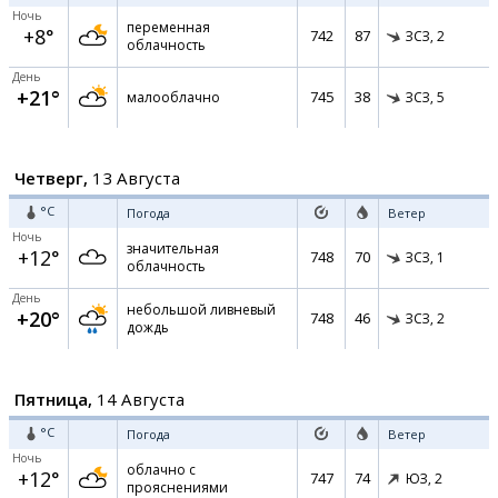
Ночь
переменная
+8°
742
87
ЗСЗ,
2
облачность
День
+21°
745
38
малооблачно
ЗСЗ,
5
Четверг,
13 Августа
°C
Погода
Ветер
Ночь
значительная
+12°
748
70
ЗСЗ,
1
облачность
День
небольшой ливневый
+20°
748
46
ЗСЗ,
2
дождь
Пятница,
14 Августа
°C
Погода
Ветер
Ночь
облачно с
+12°
747
74
ЮЗ,
2
прояснениями