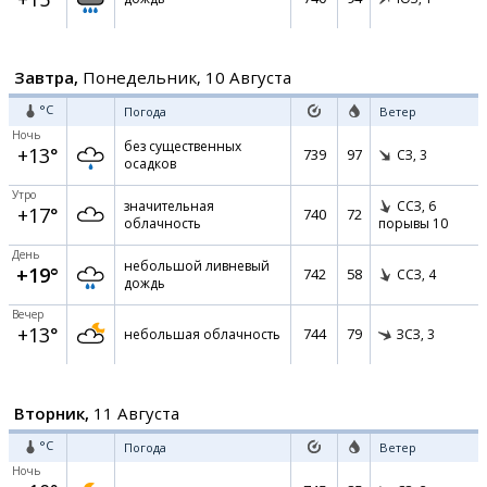
Завтра,
Понедельник, 10 Августа
°C
Погода
Ветер
Ночь
без существенных
+13°
739
97
СЗ,
3
осадков
Утро
значительная
ССЗ,
6
+17°
740
72
облачность
порывы 10
День
небольшой ливневый
+19°
742
58
ССЗ,
4
дождь
Вечер
+13°
744
79
небольшая облачность
ЗСЗ,
3
Вторник,
11 Августа
°C
Погода
Ветер
Ночь