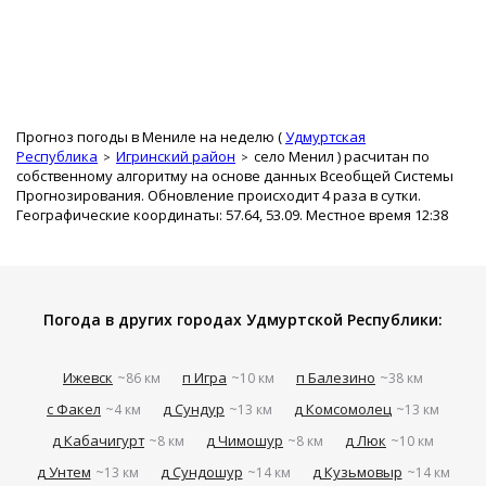
Прогноз погоды в Мениле на неделю (
Удмуртская
Республика
Игринский район
село Менил
) расчитан по
собственному алгоритму на основе данных Всеобщей Системы
Прогнозирования. Обновление происходит 4 раза в сутки.
Географические координаты: 57.64, 53.09. Местное время 12:38
Погода в других городах Удмуртской Республики:
Ижевск
п Игра
п Балезино
~86 км
~10 км
~38 км
с Факел
д Сундур
д Комсомолец
~4 км
~13 км
~13 км
д Кабачигурт
д Чимошур
д Люк
~8 км
~8 км
~10 км
д Унтем
д Сундошур
д Кузьмовыр
~13 км
~14 км
~14 км