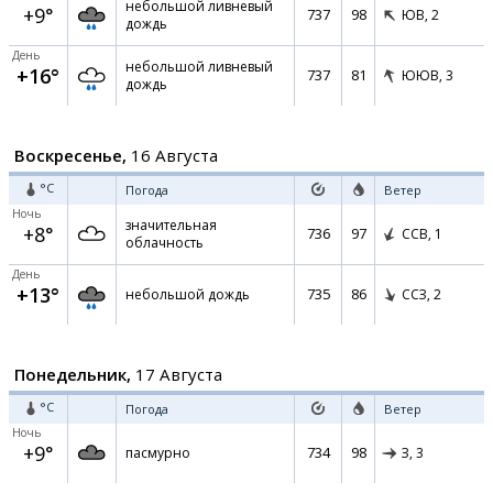
небольшой ливневый
+9°
737
98
ЮВ,
2
дождь
День
небольшой ливневый
+16°
737
81
ЮЮВ,
3
дождь
Воскресенье,
16 Августа
°C
Погода
Ветер
Ночь
значительная
+8°
736
97
ССВ,
1
облачность
День
+13°
735
86
небольшой дождь
ССЗ,
2
Понедельник,
17 Августа
°C
Погода
Ветер
Ночь
+9°
734
98
пасмурно
З,
3