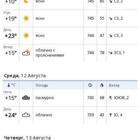
+10°
745
85
ясно
СЗ,
2
Утро
+19°
745
55
ясно
СЗ,
2
День
+23°
744
47
ясно
СЗ,
3
Вечер
облачно с
+15°
744
78
ЗСЗ,
1
прояснениями
Среда,
12 Августа
°C
Погода
Ветер
Ночь
+15°
743
68
пасмурно
ЮЮВ,
2
День
+24°
739
43
облачно
Ю,
4
Четверг,
13 Августа