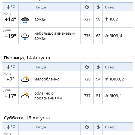
°C
Погода
Ветер
Ночь
+14°
737
98
дождь
Ю,
2
День
небольшой ливневый
+19°
736
62
ЗЮЗ,
4
дождь
Пятница,
14 Августа
°C
Погода
Ветер
Ночь
+7°
738
94
малооблачно
ЮЮЗ,
2
День
облачно с
+17°
737
51
ЗЮЗ,
1
прояснениями
Суббота,
15 Августа
°C
Погода
Ветер
Ночь