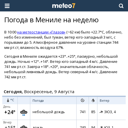
Погода в Мениле на неделю
В 10:00
на метеостанции «Глазов»
(~62 км) было +22.7°C, облачно,
небо без изменений, был туман, ветер юго-западный 3 м/с, с
порывами до 5. Атмосферное давление на уровне станции 744
мм рт.ст, влажность воздуха 67%.
Сегодня в Мениле ожидается +23°..+25°, пасмурно, небольшой
дождь. Ночью +12°..+14°. Ветер юго-западный 4 м/с. Давление
741 мм рт.ст. Завтра +18°..+20°, значительная облачность,
небольшой ливневый дождь. Ветер северный 4 м/с. Давление
742 мм рт.ст.
Сегодня,
Воскресенье, 9 Августа
°C
Погода
Ветер
День
+24°
741
85
небольшой дождь
ЗЮЗ,
4
Вечер
+15°
740
94
дождь
ЮЗ,
1