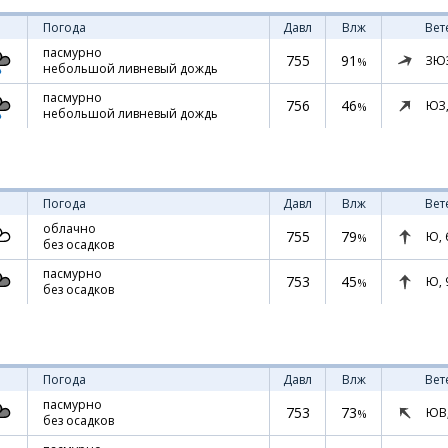
Погода
Давл
Влж
Вет
пасмурно
755
91
ЗЮ
%
небольшой ливневый дождь
пасмурно
756
46
ЮЗ
%
небольшой ливневый дождь
Погода
Давл
Влж
Вет
облачно
755
79
Ю,
%
без осадков
пасмурно
753
45
Ю,
%
без осадков
Погода
Давл
Влж
Вет
пасмурно
753
73
ЮВ
%
без осадков