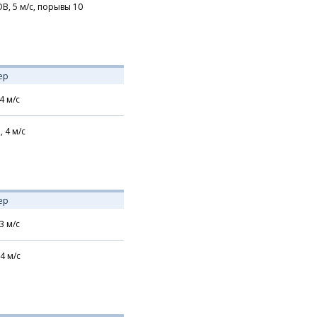
В,
5
м/с,
порывы 10
ер
4
м/с
,
4
м/с
ер
3
м/с
4
м/с