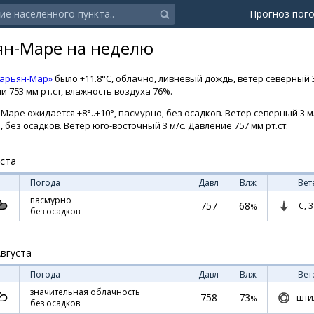
Прогноз пог
ян-Маре на неделю
Нарьян-Мар»
было +11.8°C, облачно, ливневый дождь, ветер северный 
 753 мм рт.ст, влажность воздуха 76%.
аре ожидается +8°..+10°, пасмурно, без осадков. Ветер северный 3 м/с
, без осадков. Ветер юго-восточный 3 м/с. Давление 757 мм рт.ст.
уста
Погода
Давл
Влж
Вет
пасмурно
757
68
С,
3
%
без осадков
Августа
Погода
Давл
Влж
Вет
значительная облачность
758
73
шти
%
без осадков