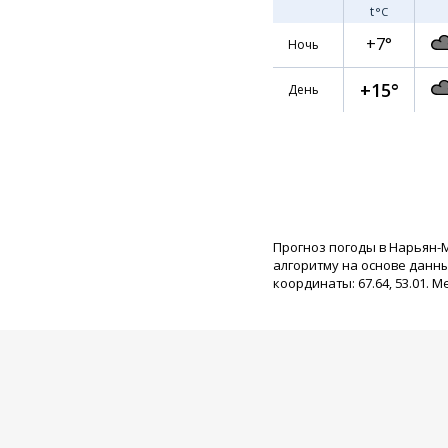
t
°C
+7°
Ночь
+15°
День
Прогноз погоды в Нарьян-
алгоритму на основе данн
координаты: 67.64, 53.01. М