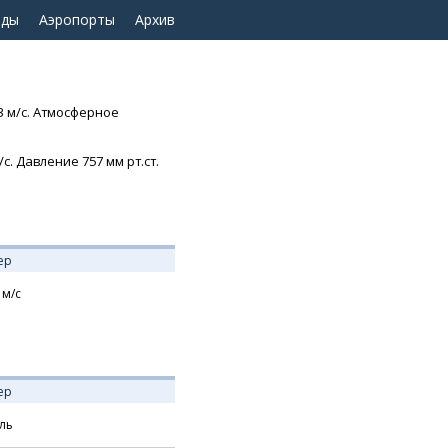
оды
Аэропорты
Архив
3 м/с. Атмосферное
. Давление 757 мм рт.ст.
ер
м/с
ер
ль