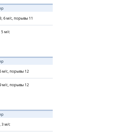
ер
З,
6
м/с,
порывы 11
,
5
м/с
ер
6
м/с,
порывы 12
9
м/с,
порывы 12
ер
,
3
м/с