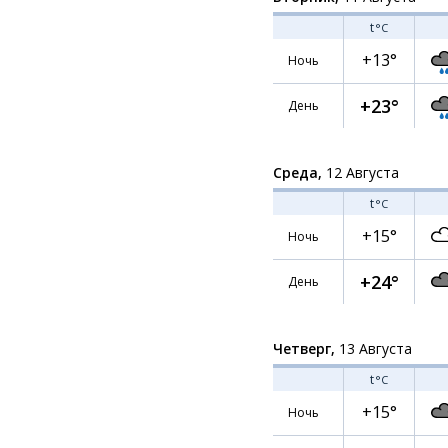
t
°C
+13°
Ночь
+23°
День
Среда,
12 Августа
t
°C
+15°
Ночь
+24°
День
Четверг,
13 Августа
t
°C
+15°
Ночь