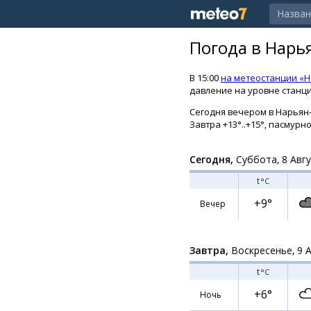
Погода в Нарь
В 15:00
на метеостанции «
давление на уровне станции
Сегодня вечером в Нарьян-М
Завтра +13°..+15°, пасмурно
Сегодня,
Суббота, 8 Авг
t
°C
+9°
Вечер
Завтра,
Воскресенье, 9 
t
°C
+6°
Ночь