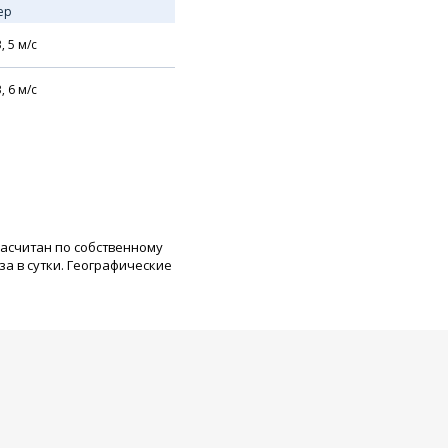
ер
В,
5
м/с
В,
6
м/с
расчитан по собственному
а в сутки. Географические