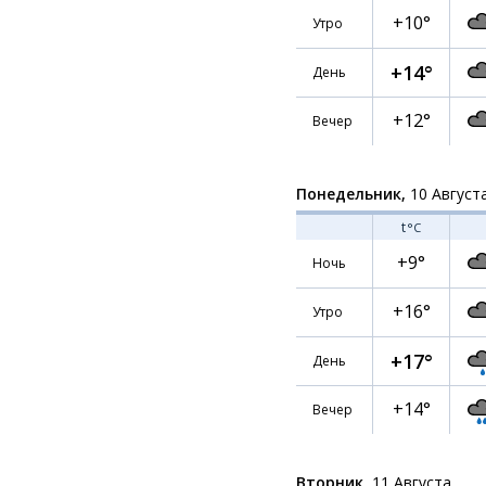
+10°
Утро
+14°
День
+12°
Вечер
Понедельник,
10 Август
t
°C
+9°
Ночь
+16°
Утро
+17°
День
+14°
Вечер
Вторник,
11 Августа