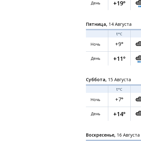
+19°
День
Пятница,
14 Августа
t
°C
+9°
Ночь
+11°
День
Суббота,
15 Августа
t
°C
+7°
Ночь
+14°
День
Воскресенье,
16 Августа