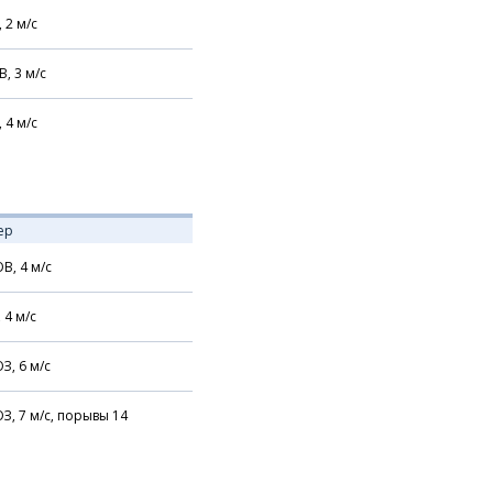
,
2
м/с
В,
3
м/с
,
4
м/с
ер
В,
4
м/с
,
4
м/с
З,
6
м/с
З,
7
м/с,
порывы 14