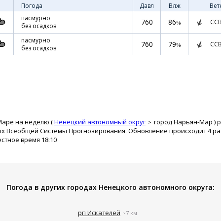
Погода
Давл
Влж
Вет
пасмурно
760
86
СС
%
без осадков
пасмурно
760
79
СС
%
без осадков
Маре на неделю (
Ненецкий автономный округ
город Нарьян-Мар
) 
ых Всеобщей Системы Прогнозирования. Обновление происходит 4 раз
естное время 18:10
Погода в других городах Ненецкого автономного округа:
рп Искателей
~7 км