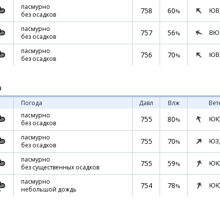
пасмурно
758
60
ЮВ
%
без осадков
пасмурно
757
56
ВЮ
%
без осадков
пасмурно
756
70
ЮВ
%
без осадков
а
Погода
Давл
Влж
Вет
пасмурно
755
80
ЮЮ
%
без осадков
пасмурно
755
70
ЮЗ
%
без осадков
пасмурно
755
59
ЮЮ
%
без существенных осадков
пасмурно
754
78
ЮЮ
%
небольшой дождь