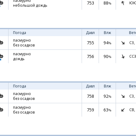
пасмурно
753
88
ЮЮ
%
небольшой дождь
Погода
Давл
Влж
Вет
пасмурно
755
94
СЗ,
%
без осадков
пасмурно
756
90
ССЗ
%
дождь
Погода
Давл
Влж
Вет
пасмурно
758
92
СЗ,
%
без осадков
пасмурно
759
63
СВ,
%
без осадков