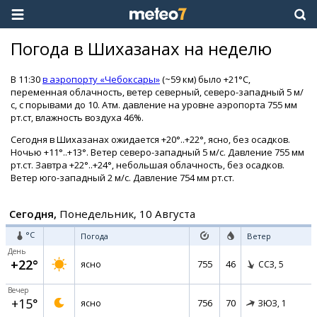
Погода в Шихазанах на неделю
В 11:30
в аэропорту «Чебоксары»
(~59 км) было +21°C,
переменная облачность, ветер северный, северо-западный 5 м/
с, с порывами до 10. Атм. давление на уровне аэропорта 755 мм
рт.ст, влажность воздуха 46%.
Сегодня в Шихазанах ожидается +20°..+22°, ясно, без осадков.
Ночью +11°..+13°. Ветер северо-западный 5 м/с. Давление 755 мм
рт.ст. Завтра +22°..+24°, небольшая облачность, без осадков.
Ветер юго-западный 2 м/с. Давление 754 мм рт.ст.
Сегодня,
Понедельник, 10 Августа
°C
Погода
Ветер
День
+22°
755
46
ясно
ССЗ,
5
Вечер
+15°
756
70
ясно
ЗЮЗ,
1