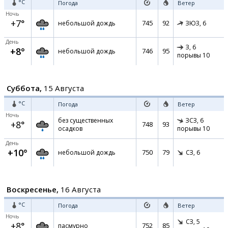
°C
Погода
Ветер
Ночь
+7°
745
92
небольшой дождь
ЗЮЗ,
6
День
З,
6
+8°
746
95
небольшой дождь
порывы 10
Суббота,
15 Августа
°C
Погода
Ветер
Ночь
без существенных
ЗСЗ,
6
+8°
748
93
осадков
порывы 10
День
+10°
750
79
небольшой дождь
СЗ,
6
Воскресенье,
16 Августа
°C
Погода
Ветер
Ночь
СЗ,
5
+8°
752
85
пасмурно