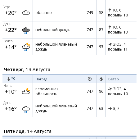
Утро
Ю,
6
+20°
749
58
облачно
порывы 10
День
Ю,
6
+22°
747
87
небольшой дождь
порывы 13
Вечер
небольшой ливневый
ЗЮЗ,
4
+14°
747
93
дождь
порывы 11
Четверг,
13 Августа
°C
Погода
Ветер
Ночь
переменная
ЗЮЗ,
4
+10°
747
96
облачность
порывы 10
День
небольшой ливневый
+16°
747
63
З,
7
дождь
Пятница,
14 Августа