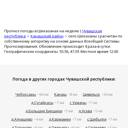
Прогноз погоды в Шихазанах на неделю (
Чувашская
республика
Канашский район
село Шихазаны
) расчитан по
собственному алгоритму на основе данных Всеобщей Системы
Прогнозирования. Обновление происходит 4 раза в сутки.
Географические координаты: 55.56, 47.39. Местное время 12:00
Погода в других городах Чувашской республики:
Чебоксары
Канаш
Цивильск
~64 км
~8 км
~34 км
д Сугайкасы
с Ухманы
~7 км
~7 км
д Большие Бикшихи
д Асхва
~5 км
~5 км
д Атнашево
д Кармамеи
с Шибылги
~4 км
~7 км
~7 км
д Туруново
д Оженары
д Сиделево
~6 км
~6 км
~3 км