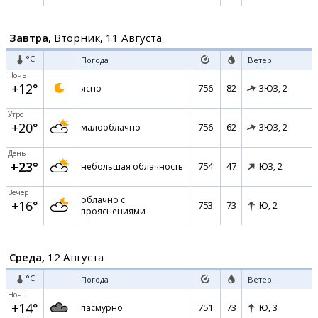
Завтра,
Вторник, 11 Августа
°C
Погода
Ветер
Ночь
+12°
756
82
ясно
ЗЮЗ,
2
Утро
+20°
756
62
малооблачно
ЗЮЗ,
2
День
+23°
754
47
небольшая облачность
ЮЗ,
2
Вечер
облачно с
+16°
753
73
Ю,
2
прояснениями
Среда,
12 Августа
°C
Погода
Ветер
Ночь
+14°
751
73
пасмурно
Ю,
3