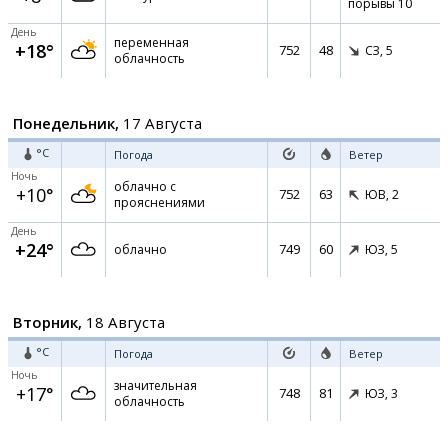
порывы 10
День
переменная
+18°
752
48
СЗ,
5
облачность
Понедельник,
17 Августа
°C
Погода
Ветер
Ночь
облачно с
+10°
752
63
ЮВ,
2
прояснениями
День
+24°
749
60
облачно
ЮЗ,
5
Вторник,
18 Августа
°C
Погода
Ветер
Ночь
значительная
+17°
748
81
ЮЗ,
3
облачность