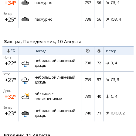
+34°
737
36
пасмурно
СЗ,
4
Вечер
+25°
738
56
пасмурно
ЮЗ,
4
Завтра,
Понедельник, 10 Августа
°C
Погода
Ветер
Ночь
небольшой ливневый
+22°
738
72
З,
4
дождь
Утро
небольшой ливневый
+27°
739
57
СЗ,
5
дождь
День
облачно с
+32°
739
40
С,
4
прояснениями
Вечер
небольшой ливневый
+23°
740
71
ЮЮЗ,
2
дождь
Вторник,
11 Августа