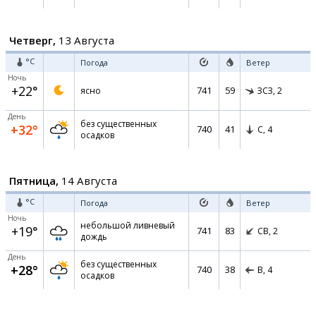
Четверг,
13 Августа
°C
Погода
Ветер
Ночь
+22°
741
59
ясно
ЗСЗ,
2
День
без существенных
+32°
740
41
С,
4
осадков
Пятница,
14 Августа
°C
Погода
Ветер
Ночь
небольшой ливневый
+19°
741
83
СВ,
2
дождь
День
без существенных
+28°
740
38
В,
4
осадков