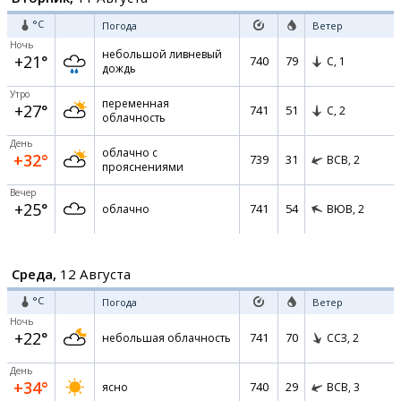
°C
Погода
Ветер
Ночь
небольшой ливневый
+21°
740
79
С,
1
дождь
Утро
переменная
+27°
741
51
С,
2
облачность
День
облачно с
+32°
739
31
ВСВ,
2
прояснениями
Вечер
+25°
741
54
облачно
ВЮВ,
2
Среда,
12 Августа
°C
Погода
Ветер
Ночь
+22°
741
70
небольшая облачность
ССЗ,
2
День
+34°
740
29
ясно
ВСВ,
3