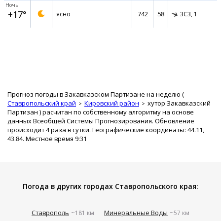
Ночь
+17°
742
58
ясно
ЗСЗ,
1
Прогноз погоды в Закавказском Партизане на неделю (
Ставропольский край
Кировский район
хутор Закавказский
Партизан
) расчитан по собственному алгоритму на основе
данных Всеобщей Системы Прогнозирования. Обновление
происходит 4 раза в сутки. Географические координаты: 44.11,
43.84. Местное время 9:31
Погода в других городах Ставропольского края:
Ставрополь
Минеральные Воды
~181 км
~57 км