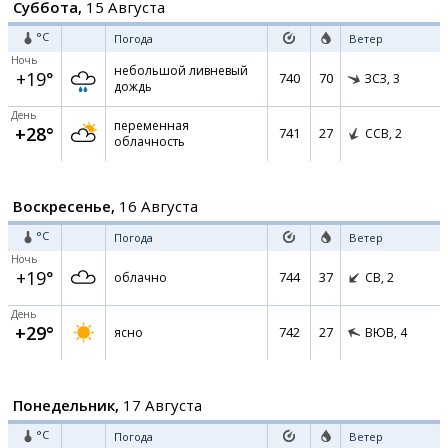
Суббота,
15 Августа
°C
Погода
Ветер
Ночь
небольшой ливневый
+19°
740
70
ЗСЗ,
3
дождь
День
переменная
+28°
741
27
ССВ,
2
облачность
Воскресенье,
16 Августа
°C
Погода
Ветер
Ночь
+19°
744
37
облачно
СВ,
2
День
+29°
742
27
ясно
ВЮВ,
4
Понедельник,
17 Августа
°C
Погода
Ветер