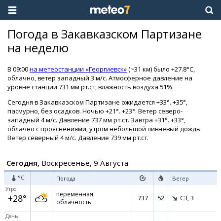
Погода в Закавказском Партизане
на неделю
В 09:00
на метеостанции «Георгиевск»
(~31 км) было +27.8°C,
облачно, ветер западный 3 м/с. Атмосферное давление на
уровне станции 731 мм рт.ст, влажность воздуха 51%.
Сегодня в Закавказском Партизане ожидается +33°..+35°,
пасмурно, без осадков. Ночью +21°..+23°. Ветер северо-
западный 4 м/с. Давление 737 мм рт.ст. Завтра +31°..+33°,
облачно с прояснениями, утром небольшой ливневый дождь.
Ветер северный 4 м/с. Давление 739 мм рт.ст.
Сегодня,
Воскресенье, 9 Августа
°C
Погода
Ветер
Утро
переменная
+28°
737
52
СЗ,
3
облачность
День