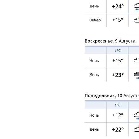
+24°
День
+15°
Вечер
Воскресенье,
9 Августа
t
°C
+15°
Ночь
+23°
День
Понедельник,
10 Август
t
°C
+12°
Ночь
+22°
День