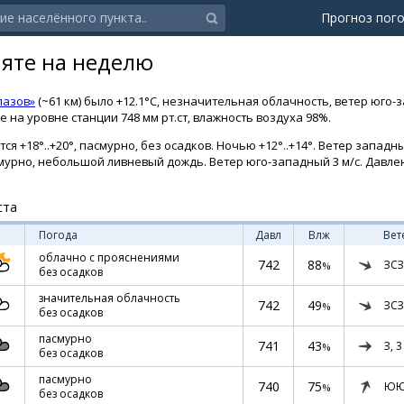
Прогноз пог
ляте на неделю
лазов»
(~61 км) было +12.1°C, незначительная облачность, ветер юго-
 на уровне станции 748 мм рт.ст, влажность воздуха 98%.
ся +18°..+20°, пасмурно, без осадков. Ночью +12°..+14°. Ветер западн
пасмурно, небольшой ливневый дождь. Ветер юго-западный 3 м/с. Давлен
ста
Погода
Давл
Влж
Вет
облачно с прояснениями
742
88
ЗСЗ
%
без осадков
значительная облачность
742
49
ЗСЗ
%
без осадков
пасмурно
741
43
З,
3
%
без осадков
пасмурно
740
75
ЮЮ
%
без осадков