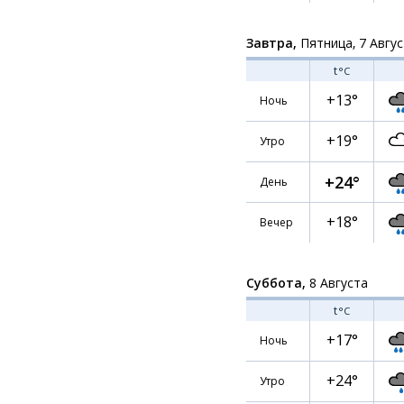
Завтра,
Пятница, 7 Авгу
t
°C
+13°
Ночь
+19°
Утро
+24°
День
+18°
Вечер
Суббота,
8 Августа
t
°C
+17°
Ночь
+24°
Утро