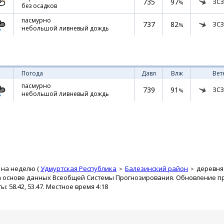
735
97
ЗСЗ
%
без осадков
пасмурно
737
82
ЗСЗ
%
небольшой ливневый дождь
Погода
Давл
Влж
Вет
пасмурно
739
91
ЗСЗ
%
небольшой ливневый дождь
 на неделю (
Удмуртская Республика
Балезинский район
деревня
а основе данных Всеобщей Системы Прогнозирования. Обновление про
 58.42, 53.47. Местное время 4:18