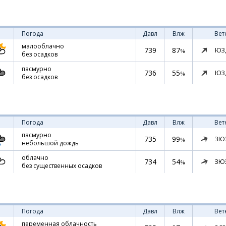
Погода
Давл
Влж
Вет
малооблачно
739
87
ЮЗ
%
без осадков
пасмурно
736
55
ЮЗ
%
без осадков
Погода
Давл
Влж
Вет
пасмурно
735
99
ЗЮ
%
небольшой дождь
облачно
734
54
ЗЮ
%
без существенных осадков
Погода
Давл
Влж
Вет
переменная облачность