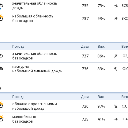
значительная облачность
735
75
ЗСЗ
%
дождь
небольшая облачность
737
93
ЗЮ
%
без осадков
Погода
Давл
Влж
Вет
значительная облачность
737
86
ЮЗ
%
без осадков
пасмурно
736
83
ЮЮ
%
небольшой ливневый дождь
а
Погода
Давл
Влж
Вет
облачно с прояснениями
736
97
СЗ,
%
небольшой дождь
малооблачно
739
41
З,
4
%
без осадков