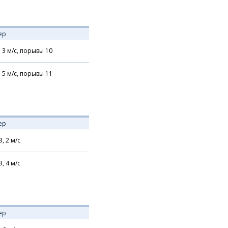
ер
,
3
м/с,
порывы 10
,
5
м/с,
порывы 11
ер
З,
2
м/с
З,
4
м/с
ер