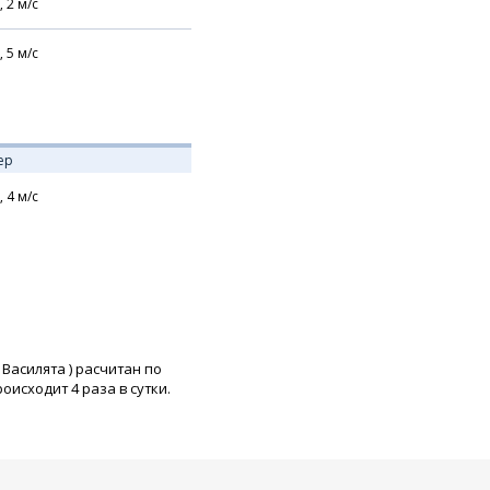
,
2
м/с
,
5
м/с
ер
,
4
м/с
 Василята
) расчитан по
исходит 4 раза в сутки.