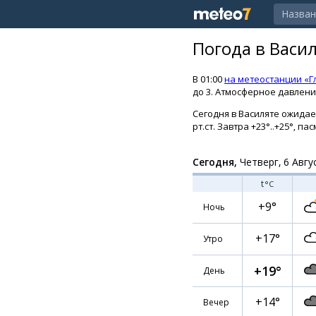
Погода в Васи
В 01:00
на метеостанции «Г
до 3. Атмосферное давление
Сегодня в Василяте ожидает
рт.ст. Завтра +23°..+25°, 
Сегодня,
Четверг, 6 Авгу
t
°C
+9°
Ночь
+17°
Утро
+19°
День
+14°
Вечер