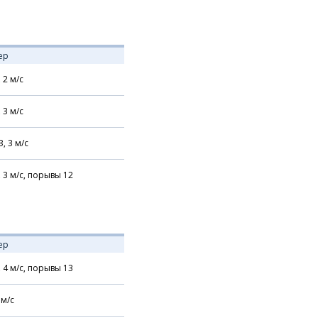
ер
,
2
м/с
,
3
м/с
З,
3
м/с
,
3
м/с,
порывы 12
ер
,
4
м/с,
порывы 13
м/с