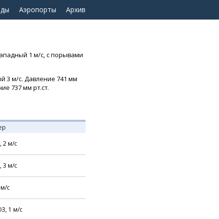
оды
Аэропорты
Архив
западный 1 м/с, с порывами
ый 3 м/с. Давление 741 мм
ие 737 мм рт.ст.
ер
,
2
м/с
,
3
м/с
м/с
З,
1
м/с