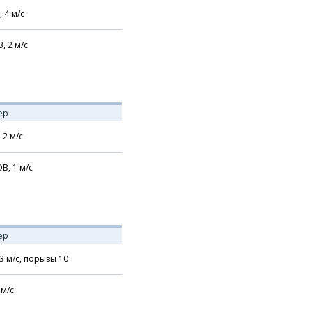
,
4
м/с
З,
2
м/с
ер
,
2
м/с
В,
1
м/с
ер
3
м/с,
порывы 10
м/с