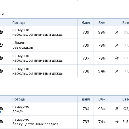
ста
Погода
Давл
Влж
Вет
пасмурно
739
99
ЮЗ
%
небольшой ливневый дождь
облачно
739
79
ЮЗ
%
без осадков
пасмурно
737
79
ЗЮ
%
небольшой ливневый дождь
пасмурно
736
94
ЮЗ
%
небольшой ливневый дождь
Погода
Давл
Влж
Вет
пасмурно
734
98
ЮЗ
%
дождь
пасмурно
733
74
З,
5
%
без существенных осадков