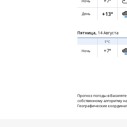
+7°
Ночь
+13°
День
Пятница,
14 Августа
t
°C
+7°
Ночь
Прогноз погоды в Василяте
собственному алгоритму н
Географические координаты: