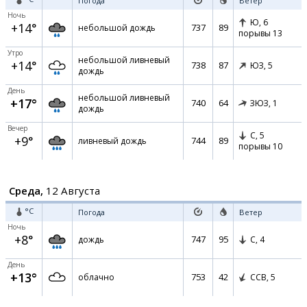
Погода
Ветер
Ночь
Ю,
6
+14°
737
89
небольшой дождь
порывы 13
Утро
небольшой ливневый
+14°
738
87
ЮЗ,
5
дождь
День
небольшой ливневый
+17°
740
64
ЗЮЗ,
1
дождь
Вечер
С,
5
+9°
744
89
ливневый дождь
порывы 10
Среда,
12 Августа
°C
Погода
Ветер
Ночь
+8°
747
95
дождь
С,
4
День
+13°
753
42
облачно
ССВ,
5