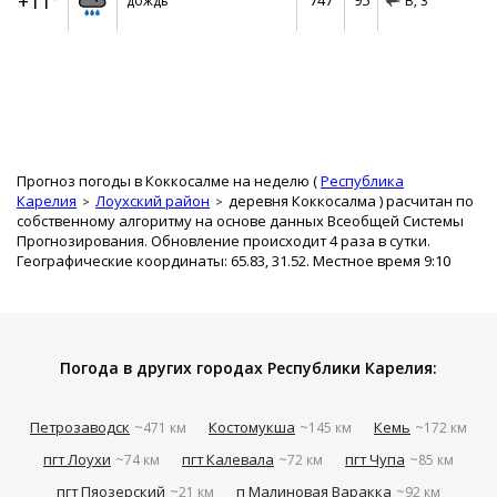
+11°
747
95
дождь
В,
3
Прогноз погоды в Коккосалме на неделю (
Республика
Карелия
Лоухский район
деревня Коккосалма
) расчитан по
собственному алгоритму на основе данных Всеобщей Системы
Прогнозирования. Обновление происходит 4 раза в сутки.
Географические координаты: 65.83, 31.52. Местное время 9:10
Погода в других городах Республики Карелия:
Петрозаводск
Костомукша
Кемь
~471 км
~145 км
~172 км
пгт Лоухи
пгт Калевала
пгт Чупа
~74 км
~72 км
~85 км
пгт Пяозерский
п Малиновая Варакка
~21 км
~92 км