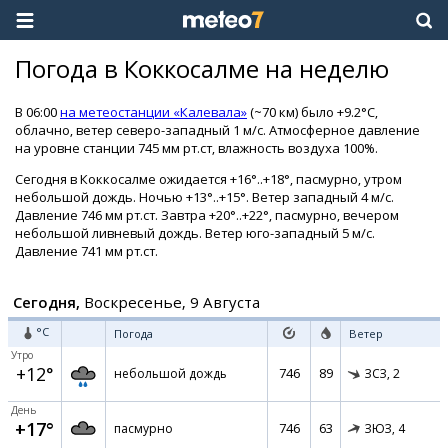
Погода в Коккосалме на неделю
В 06:00
на метеостанции «Калевала»
(~70 км) было +9.2°C,
облачно, ветер северо-западный 1 м/с. Атмосферное давление
на уровне станции 745 мм рт.ст, влажность воздуха 100%.
Сегодня в Коккосалме ожидается +16°..+18°, пасмурно, утром
небольшой дождь. Ночью +13°..+15°. Ветер западный 4 м/с.
Давление 746 мм рт.ст. Завтра +20°..+22°, пасмурно, вечером
небольшой ливневый дождь. Ветер юго-западный 5 м/с.
Давление 741 мм рт.ст.
Сегодня,
Воскресенье, 9 Августа
°C
Погода
Ветер
Утро
+12°
746
89
небольшой дождь
ЗСЗ,
2
День
+17°
746
63
пасмурно
ЗЮЗ,
4