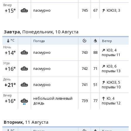
Вечер
+15°
745
67
пасмурно
ЮЮЗ,
3
Завтра,
Понедельник, 10 Августа
°C
Погода
Ветер
Ночь
ЮЗ,
4
+14°
743
88
пасмурно
порывы 11
Утро
ЮЗ,
6
+16°
742
71
пасмурно
порывы 13
День
ЮЮЗ,
5
+21°
741
51
пасмурно
порывы 10
Вечер
небольшой ливневый
Ю,
4
+16°
739
77
дождь
порывы 12
Вторник,
11 Августа
°C