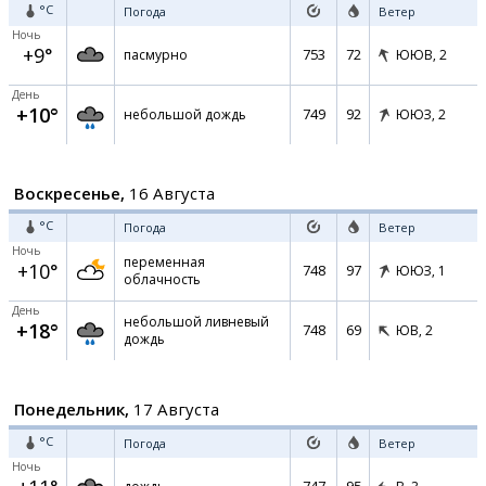
°C
Погода
Ветер
Ночь
+9°
753
72
пасмурно
ЮЮВ,
2
День
+10°
749
92
небольшой дождь
ЮЮЗ,
2
Воскресенье,
16 Августа
°C
Погода
Ветер
Ночь
переменная
+10°
748
97
ЮЮЗ,
1
облачность
День
небольшой ливневый
+18°
748
69
ЮВ,
2
дождь
Понедельник,
17 Августа
°C
Погода
Ветер
Ночь