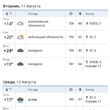
Вторник,
11 Августа
°C
Погода
Ветер
Ночь
значительная
+14°
754
80
ЮЮЗ,
3
облачность
Утро
+20°
753
62
небольшая облачность
Ю,
5
День
+24°
750
45
пасмурно
Ю,
6
Вечер
ЮЮВ,
6
+19°
747
64
пасмурно
порывы 13
Среда,
12 Августа
°C
Погода
Ветер
Ночь
Ю,
5
+15°
745
97
дождь
порывы 11
День