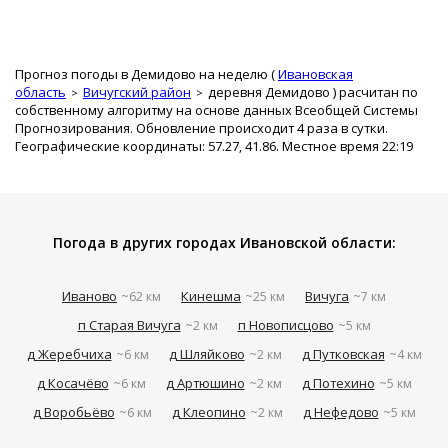
Прогноз погоды в Демидово на неделю (
Ивановская
область
Вичугский район
деревня Демидово
) расчитан по
собственному алгоритму на основе данных Всеобщей Системы
Прогнозирования. Обновление происходит 4 раза в сутки.
Географические координаты: 57.27, 41.86. Местное время 22:19
Погода в других городах Ивановской области:
Иваново
Кинешма
Вичуга
~62 км
~25 км
~7 км
п Старая Вичуга
п Новописцово
~2 км
~5 км
д Жеребчиха
д Шляйково
д Путковская
~6 км
~2 км
~4 км
д Косачёво
д Артюшино
д Потехино
~6 км
~2 км
~5 км
д Воробьёво
д Клеопино
д Нефедово
~6 км
~2 км
~5 км