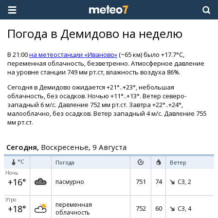
Погода в Демидово на неделю
В 21:00
на метеостанции «Иваново»
(~65 км) было +17.7°C,
переменная облачность, безветренно. Атмосферное давление
на уровне станции 749 мм рт.ст, влажность воздуха 86%.
Сегодня в Демидово ожидается +21°..+23°, небольшая
облачность, без осадков. Ночью +11°..+13°. Ветер северо-
западный 6 м/с. Давление 752 мм рт.ст. Завтра +22°..+24°,
малооблачно, без осадков. Ветер западный 4 м/с. Давление 755
мм рт.ст.
Сегодня,
Воскресенье, 9 Августа
°C
Погода
Ветер
Ночь
+16°
751
74
пасмурно
СЗ,
2
Утро
переменная
+18°
752
60
СЗ,
4
облачность