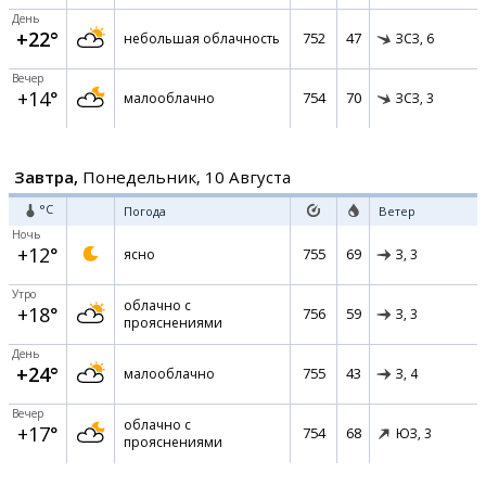
День
+22°
752
47
небольшая облачность
ЗСЗ,
6
Вечер
+14°
754
70
малооблачно
ЗСЗ,
3
Завтра,
Понедельник, 10 Августа
°C
Погода
Ветер
Ночь
+12°
755
69
ясно
З,
3
Утро
облачно с
+18°
756
59
З,
3
прояснениями
День
+24°
755
43
малооблачно
З,
4
Вечер
облачно с
+17°
754
68
ЮЗ,
3
прояснениями