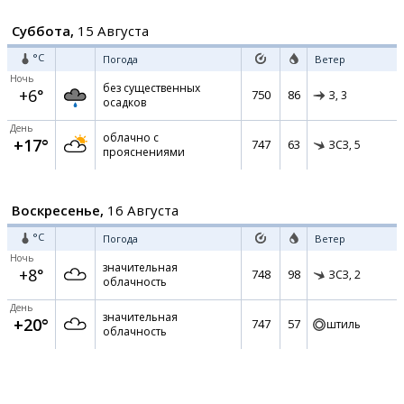
Суббота,
15 Августа
°C
Погода
Ветер
Ночь
без существенных
+6°
750
86
З,
3
осадков
День
облачно с
+17°
747
63
ЗСЗ,
5
прояснениями
Воскресенье,
16 Августа
°C
Погода
Ветер
Ночь
значительная
+8°
748
98
ЗСЗ,
2
облачность
День
значительная
+20°
747
57
штиль
облачность