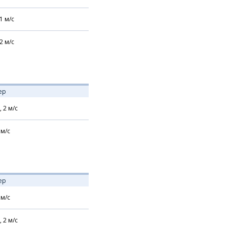
1
м/с
2
м/с
ер
,
2
м/с
м/с
ер
м/с
,
2
м/с