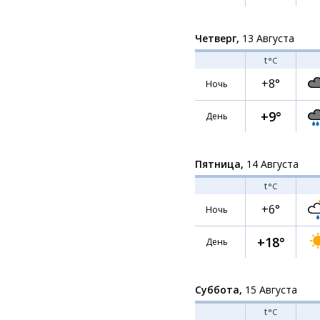
Четверг,
13 Августа
t
°C
+8°
Ночь
+9°
День
Пятница,
14 Августа
t
°C
+6°
Ночь
+18°
День
Суббота,
15 Августа
t
°C