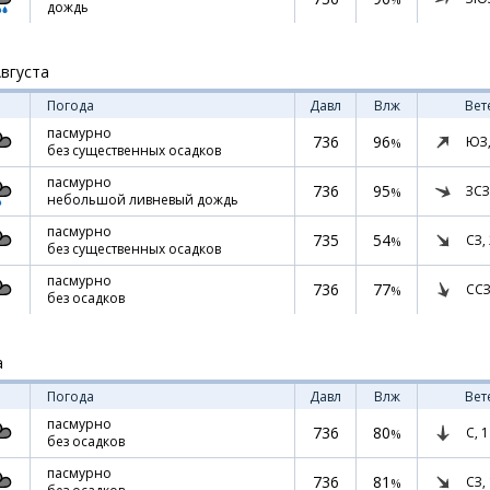
дождь
Августа
Погода
Давл
Влж
Вет
пасмурно
736
96
ЮЗ
%
без существенных осадков
пасмурно
736
95
ЗСЗ
%
небольшой ливневый дождь
пасмурно
735
54
СЗ,
%
без существенных осадков
пасмурно
736
77
ССЗ
%
без осадков
а
Погода
Давл
Влж
Вет
пасмурно
736
80
С,
1
%
без осадков
пасмурно
736
81
СЗ,
%