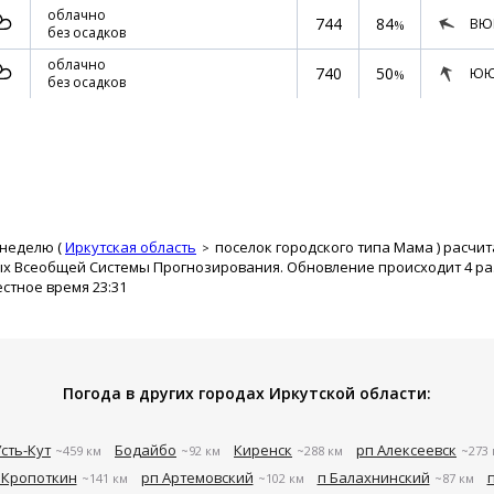
облачно
744
84
ВЮ
%
без осадков
облачно
740
50
ЮЮ
%
без осадков
 неделю (
Иркутская область
поселок городского типа Мама
) расчи
ых Всеобщей Системы Прогнозирования. Обновление происходит 4 раз
естное время 23:31
Погода в других городах Иркутской области:
сть-Кут
Бодайбо
Киренск
рп Алексеевск
~459 км
~92 км
~288 км
~273 
 Кропоткин
рп Артемовский
п Балахнинский
~141 км
~102 км
~87 км