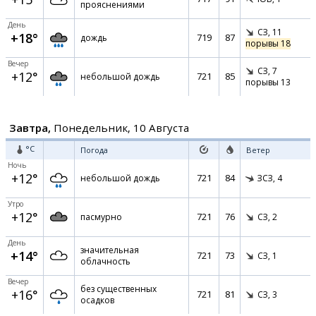
прояснениями
День
СЗ,
11
+18°
719
87
дождь
порывы 18
Вечер
СЗ,
7
+12°
721
85
небольшой дождь
порывы 13
Завтра,
Понедельник, 10 Августа
°C
Погода
Ветер
Ночь
+12°
721
84
небольшой дождь
ЗСЗ,
4
Утро
+12°
721
76
пасмурно
СЗ,
2
День
значительная
+14°
721
73
СЗ,
1
облачность
Вечер
без существенных
+16°
721
81
СЗ,
3
осадков