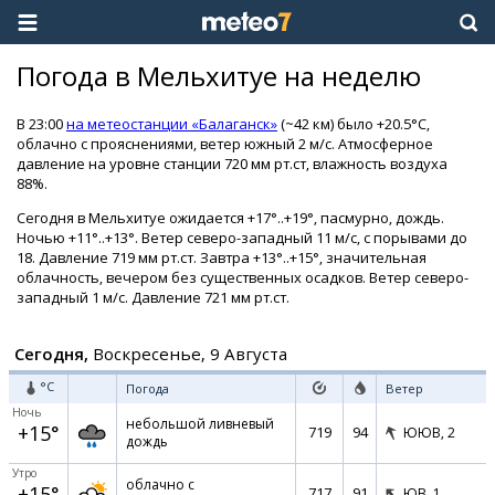
Погода в Мельхитуе на неделю
В 23:00
на метеостанции «Балаганск»
(~42 км) было +20.5°C,
облачно с прояснениями, ветер южный 2 м/с. Атмосферное
давление на уровне станции 720 мм рт.ст, влажность воздуха
88%.
Сегодня в Мельхитуе ожидается +17°..+19°, пасмурно, дождь.
Ночью +11°..+13°. Ветер северо-западный 11 м/с, с порывами до
18. Давление 719 мм рт.ст. Завтра +13°..+15°, значительная
облачность, вечером без существенных осадков. Ветер северо-
западный 1 м/с. Давление 721 мм рт.ст.
Сегодня,
Воскресенье, 9 Августа
°C
Погода
Ветер
Ночь
небольшой ливневый
+15°
719
94
ЮЮВ,
2
дождь
Утро
облачно с
+15°
717
91
ЮВ,
1