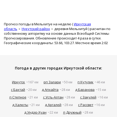
Прогноз погоды в Мельхитуе на неделю (
Иркутская
область
Нукутский район
деревня Мельхитуй
) расчитан по
собственному алгоритму на основе данных Всеобщей Системы
Прогнозирования. Обновление происходит 4 раза в сутки.
Географические координаты: 53.66, 103.27. Местное время 2:02
Погода в других городах Иркутской области:
Иркутск
рп Залари
п Кутулик
~167 км
~50 км
~46 км
с Бахтай
д Апхайта
д Баранова
~20 км
~28 км
~15 км
п Степное
с Усть-Алтан
с Закулей
~21 км
~28 км
~16 км
д Халюты
д Аргалей
с Рассвет
~21 км
~28 км
~16 км
д Ундэр-Хуан
п Дружный
~22 км
~28 км