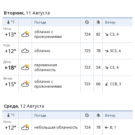
Вторник,
11 Августа
°C
Погода
Ветер
Ночь
облачно с
+13°
724
82
СЗ,
4
прояснениями
Утро
+12°
725
78
облачно
ЗСЗ,
4
День
переменная
+18°
723
54
СЗ,
4
облачность
Вечер
облачно с
+15°
723
66
ССВ,
3
прояснениями
Среда,
12 Августа
°C
Погода
Ветер
Ночь
+12°
724
78
небольшая облачность
В,
1