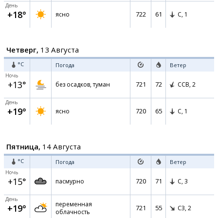
День
+18°
722
61
ясно
С,
1
Четверг,
13 Августа
°C
Погода
Ветер
Ночь
+13°
721
72
без осадков, туман
ССВ,
2
День
+19°
720
65
ясно
С,
1
Пятница,
14 Августа
°C
Погода
Ветер
Ночь
+15°
720
71
пасмурно
С,
3
День
переменная
+19°
721
55
СЗ,
2
облачность