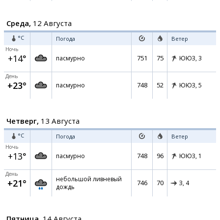
Среда,
12 Августа
°C
Погода
Ветер
Ночь
+14°
751
75
пасмурно
ЮЮЗ,
3
День
+23°
748
52
пасмурно
ЮЮЗ,
5
Четверг,
13 Августа
°C
Погода
Ветер
Ночь
+13°
748
96
пасмурно
ЮЮЗ,
1
День
небольшой ливневый
+21°
746
70
З,
4
дождь
Пятница,
14 Августа