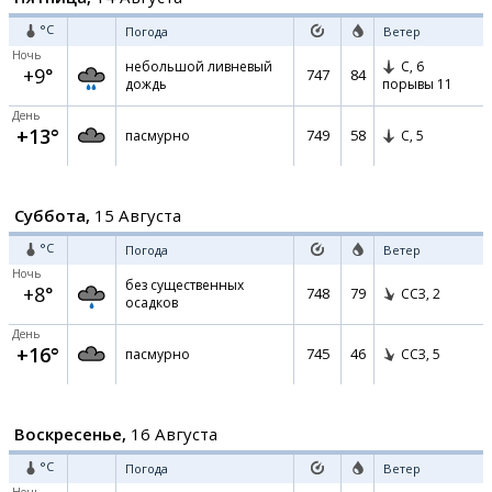
°C
Погода
Ветер
Ночь
небольшой ливневый
С,
6
+9°
747
84
дождь
порывы 11
День
+13°
749
58
пасмурно
С,
5
Суббота,
15 Августа
°C
Погода
Ветер
Ночь
без существенных
+8°
748
79
ССЗ,
2
осадков
День
+16°
745
46
пасмурно
ССЗ,
5
Воскресенье,
16 Августа
°C
Погода
Ветер