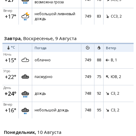
возможна гроза
Вечер
небольшой ливневый
+17°
749
83
ССЗ,
2
дождь
Завтра,
Воскресенье, 9 Августа
°C
Погода
Ветер
Ночь
+15°
749
88
облачно
В,
1
Утро
+22°
749
75
пасмурно
ЮВ,
2
День
+24°
748
92
дождь
СЗ,
2
Вечер
+16°
748
95
небольшой дождь
СЗ,
2
Понедельник,
10 Августа