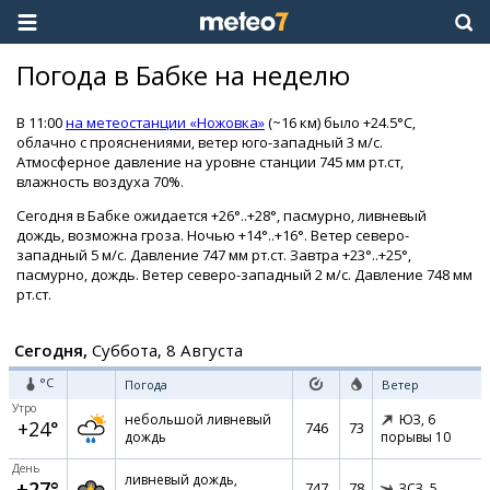
Погода в Бабке на неделю
В 11:00
на метеостанции «Ножовка»
(~16 км) было +24.5°C,
облачно с прояснениями, ветер юго-западный 3 м/с.
Атмосферное давление на уровне станции 745 мм рт.ст,
влажность воздуха 70%.
Сегодня в Бабке ожидается +26°..+28°, пасмурно, ливневый
дождь, возможна гроза. Ночью +14°..+16°. Ветер северо-
западный 5 м/с. Давление 747 мм рт.ст. Завтра +23°..+25°,
пасмурно, дождь. Ветер северо-западный 2 м/с. Давление 748 мм
рт.ст.
Сегодня,
Суббота, 8 Августа
°C
Погода
Ветер
Утро
небольшой ливневый
ЮЗ,
6
+24°
746
73
дождь
порывы 10
День
ливневый дождь,
+27°
747
78
ЗСЗ,
5