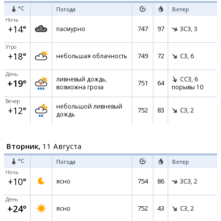
°C
Погода
Ветер
Ночь
+14°
747
97
пасмурно
ЗСЗ,
3
Утро
+18°
749
72
небольшая облачность
СЗ,
6
День
ливневый дождь,
ССЗ,
6
+19°
751
64
возможна гроза
порывы 10
Вечер
небольшой ливневый
+12°
752
83
СЗ,
2
дождь
Вторник,
11 Августа
°C
Погода
Ветер
Ночь
+10°
754
86
ясно
ЗСЗ,
2
День
+24°
752
43
ясно
СЗ,
2