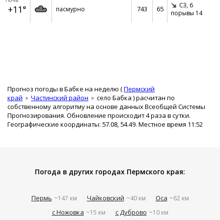
Ночь
СЗ,
6
+11°
743
65
пасмурно
порывы 14
Прогноз погоды в Бабке на неделю (
Пермский
край
Частинский район
село Бабка
) расчитан по
собственному алгоритму на основе данных Всеобщей Системы
Прогнозирования. Обновление происходит 4 раза в сутки.
Географические координаты: 57.08, 54.49. Местное время 11:52
Погода в других городах Пермского края:
Пермь
Чайковский
Оса
~147 км
~40 км
~62 км
с Ножовка
с Дуброво
~15 км
~10 км