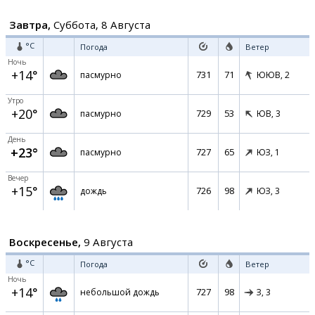
Завтра,
Суббота, 8 Августа
°C
Погода
Ветер
Ночь
+14°
731
71
пасмурно
ЮЮВ,
2
Утро
+20°
729
53
пасмурно
ЮВ,
3
День
+23°
727
65
пасмурно
ЮЗ,
1
Вечер
+15°
726
98
дождь
ЮЗ,
3
Воскресенье,
9 Августа
°C
Погода
Ветер
Ночь
+14°
727
98
небольшой дождь
З,
3