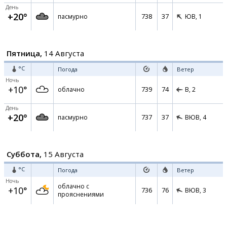
День
+20°
738
37
пасмурно
ЮВ,
1
Пятница,
14 Августа
°C
Погода
Ветер
Ночь
+10°
739
74
облачно
В,
2
День
+20°
737
37
пасмурно
ВЮВ,
4
Суббота,
15 Августа
°C
Погода
Ветер
Ночь
облачно с
+10°
736
76
ВЮВ,
3
прояснениями