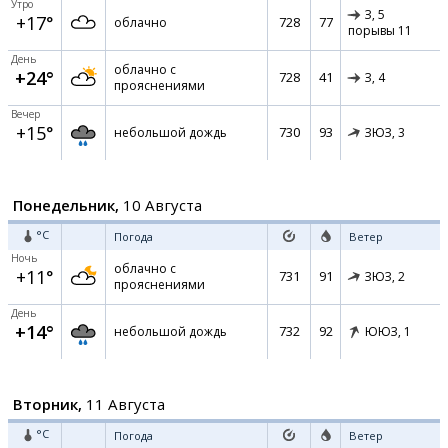
Утро
З,
5
+17°
728
77
облачно
порывы 11
День
облачно с
+24°
728
41
З,
4
прояснениями
Вечер
+15°
730
93
небольшой дождь
ЗЮЗ,
3
Понедельник,
10 Августа
°C
Погода
Ветер
Ночь
облачно с
+11°
731
91
ЗЮЗ,
2
прояснениями
День
+14°
732
92
небольшой дождь
ЮЮЗ,
1
Вторник,
11 Августа
°C
Погода
Ветер