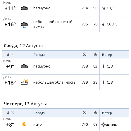
Ночь
+11°
734
98
пасмурно
СЗ,
1
День
небольшой ливневый
+16°
735
78
ССВ,
5
дождь
Среда,
12 Августа
°C
Погода
Ветер
Ночь
+9°
738
83
пасмурно
С,
3
День
+18°
739
38
небольшая облачность
С,
3
Четверг,
13 Августа
°C
Погода
Ветер
Ночь
+8°
740
68
ясно
штиль