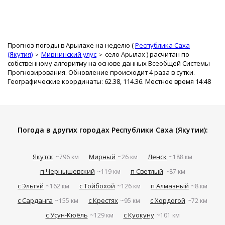
Прогноз погоды в Арылахе на неделю (
Республика Саха
(Якутия)
Мирнинский улус
село Арылах
) расчитан по
собственному алгоритму на основе данных Всеобщей Системы
Прогнозирования. Обновление происходит 4 раза в сутки.
Географические координаты: 62.38, 114.36. Местное время 14:48
Погода в других городах Республики Саха (Якутии):
Якутск
Мирный
Ленск
~796 км
~26 км
~188 км
п Чернышевский
п Светлый
~119 км
~87 км
с Эльгяй
с Тойбохой
п Алмазный
~162 км
~126 км
~8 км
с Сарданга
с Крестях
с Хордогой
~155 км
~95 км
~72 км
с Усун-Кюёль
с Куокуну
~129 км
~101 км