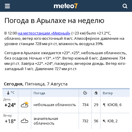
Погода в Арылахе на неделю
В 12:00
на метеостанции «Мирный»
(~23 км) было +21.2°C,
облачно, ветер юго-восточный 4 м/с. Атмосферное давление на
уровне станции 728 мм рт.ст, влажность воздуха 39%.
Сегодня в Арылахе ожидается +23°..+25°, небольшая облачность,
без осадков. Ночью +13°..+15°. Ветер южный 6 м/с. Давление 734
мм рт.ст. Завтра +22°..+24°, пасмурно, вечером дождь. Ветер юго-
западный 1 м/с. Давление 727 мм рт.ст.
Сегодня,
Пятница, 7 Августа
°C
Погода
Ветер
День
+24°
734
29
небольшая облачность
ЮЮВ,
6
Вечер
значительная
+18°
732
56
ЮВ,
2
облачность